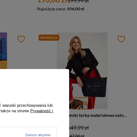
199,99 zł
Najniższa cena:
196,00 zł
PROMOCJA
-5%
ć warunki przechowywania lub
 także na stronie
Prywatność i
Duży shopper damski torba materiałowa nylonowa lilowa - Peterson 3302-CO
Duży shopper damski torba materiałowa nylonowa czarna - Peterson 3302-CO
142,00 zł
149,99 zł
Zawsze aktywne
Najniższa cena:
147,00 zł