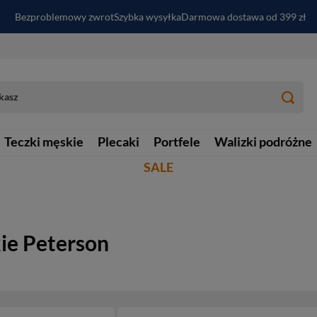
Bezproblemowy zwrot
Szybka wysyłka
Darmowa dostawa od 399 zł
PayPo - kup i zapłać za
30
dni
Zapisz się do newslettera i odbierz RABAT
Teczki męskie
Plecaki
Portfele
Walizki podróżne
SALE
ie Peterson