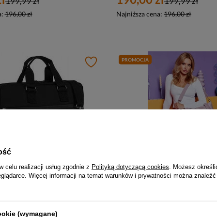
199,99 zł
199,99 zł
a:
196,00 zł
Najniższa cena:
196,00 zł
PROMOCJA
ość
-5%
-5%
w celu realizacji usług zgodnie z
Polityką dotyczącą cookies
. Możesz określi
eglądarce. Więcej informacji na temat warunków i prywatności można znaleźć
Torba na laptopa do pracy materiałowa czarna - Peterson EB554
ł
142,00 zł
159,99 zł
149,99 zł
cookie (wymagane)
a:
157,00 zł
Najniższa cena:
147,00 zł