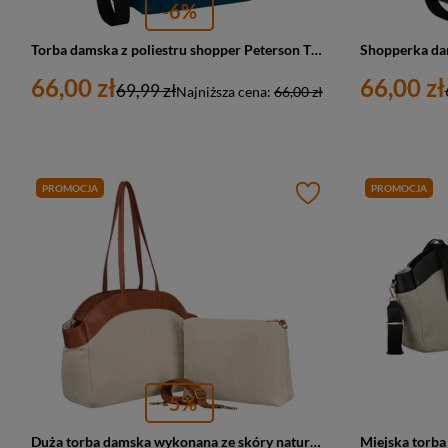
-6%
Torba damska z poliestru shopper Peterson TZ15605D duża A4 turkusowa
66,00 zł
66,00 zł
69,99 zł
Najniższa cena:
66,00 zł
PROMOCJA
PROMOCJA
-5%
Duża torba damska wykonana ze skóry naturalnej i włókna poliamidowego w beżowo-brązowym kolorze - Peterson