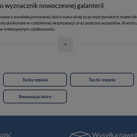
o wyznacznik nowoczesnej galanterii
e z wyselekcjonowanej skóry naturalnej oraz wytrzymałych materiałów s
 się doskonale w codziennej eksploatacji oraz podczas wyjazdów. Konst
 w intensywnym użytkowaniu.
Torby męskie
Teczki męskie
Renowacja skóry
kość
Wysyłka nawe