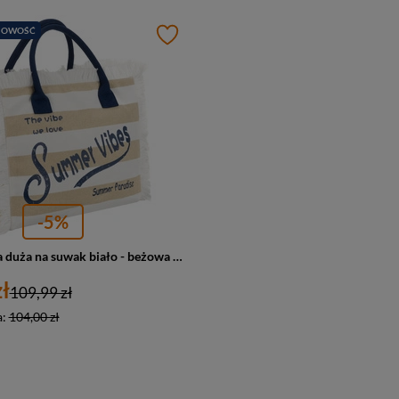
NOWOŚĆ
-5%
Torba plażowa duża na suwak biało - beżowa shopper bag - Peterson
ł
109,99 zł
a:
104,00 zł