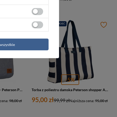
PROMOCJA
NOWOŚĆ
wszystkie
-5%
Torba na laptopa do pracy szara — Peterson PTN GBP-18
Torba z poliestru damska Peterson shopper A4 biało-granatowa w paski
95,00 zł
99,99 zł
 cena:
98,00 zł
Najniższa cena:
95,00 zł