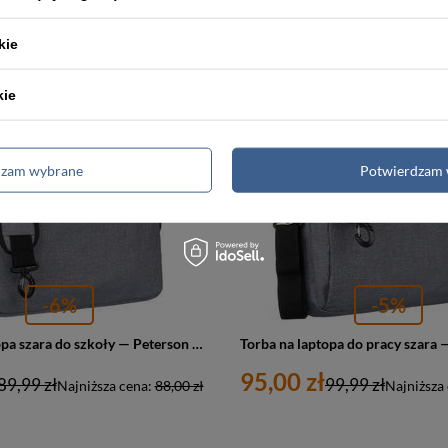
kie
PROMOCJA
kie
dzam wybrane
Potwierdzam 
-6%
-5%
Torba na laptopa szara do szkoły — Peterson PTN GBP-17
95,00 zł
89,99 zł
99,99 zł
Najniższa cena:
88,00 zł
Najniższa