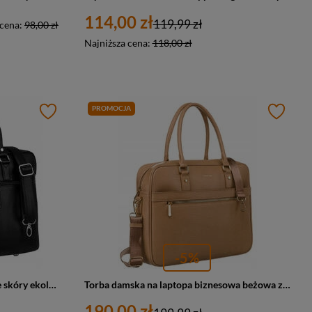
114,00 zł
119,99 zł
 cena:
98,00 zł
Najniższa cena:
118,00 zł
PROMOCJA
-5%
Torba na laptopa 14 cali czarna ze skóry ekologicznej - Peterson LAP-1703-PUD
Torba damska na laptopa biznesowa beżowa ze skóry eko wzór skóry węża - Peterson 1294
190,00 zł