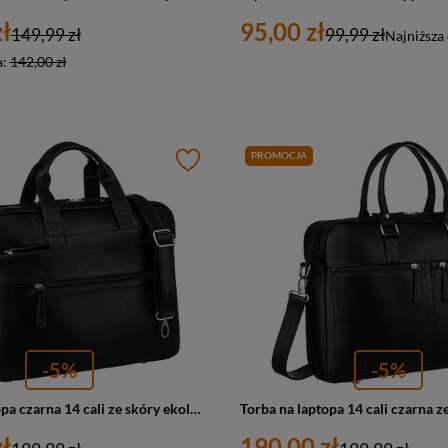
ł
95,00 zł
149,99 zł
99,99 zł
Najniższa
a:
142,00 zł
PROMOCJA
-5%
-5%
Torba na laptopa czarna 14 cali ze skóry ekologicznej - Peterson LAP-513A-PUD-120
ł
190,00 zł