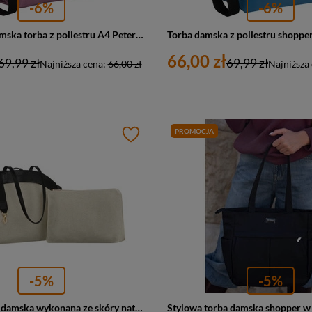
-6%
-6%
Shopperka damska torba z poliestru A4 Peterson TZ15605D duża różowa
66,00 zł
69,99 zł
69,99 zł
Najniższa cena:
66,00 zł
Najniższa
PROMOCJA
-5%
-5%
Miejska torba damska wykonana ze skóry naturalnej i włókna poliamidowego w beżowo-czarnym kolorze - Peterson