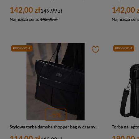
142,00 zł
142,00 z
149,99 zł
Najniższa cena:
142,00 zł
Najniższa cen
PROMOCJA
PROMOCJA
-5%
Stylowa torba damska shopper bag w czarnym kolorze - Peterson CTY-08
114,00 zł
190,00 z