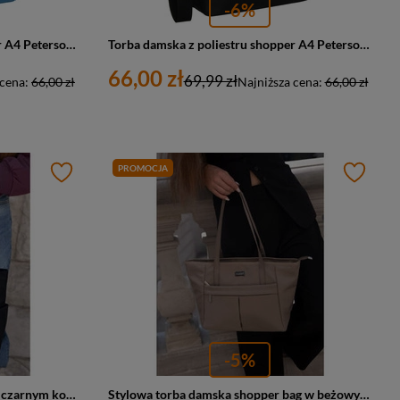
-6%
Torba damska z poliestru shopper A4 Peterson TZ15605D duża błękitna
Torba damska z poliestru shopper A4 Peterson TZ15605D duża czarna
66,00 zł
69,99 zł
 cena:
66,00 zł
Najniższa cena:
66,00 zł
PROMOCJA
-5%
Stylowa torba damska shopper w czarnym kolorze A4 - Peterson CTY-14
Stylowa torba damska shopper bag w beżowym kolorze - Peterson CTY-08