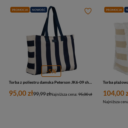
PROMOCJA
NOWOŚĆ
PROMOCJA
-5%
Torba z poliestru damska Peterson JK6-09 shopper A4 biało-granatowa w paski
95,00 zł
104,00 z
99,99 zł
Najniższa cena:
95,00 zł
Najniższa cen