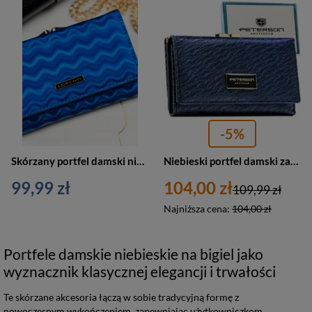
-5%
Skórzany portfel damski niebieski na bigiel i zatrzask ze wzorem fal - Lorenti 55020-WAV
Niebieski portfel damski zamykany na zatrzask i bigiel - Peterson
99,99 zł
104,00 zł
109,99 zł
Najniższa cena:
104,00 zł
Portfele damskie niebieskie na bigiel jako
wyznacznik klasycznej elegancji i trwałości
Te skórzane akcesoria łączą w sobie tradycyjną formę z
nowoczesnym wykończeniem, zapewniając użytkowniczkom