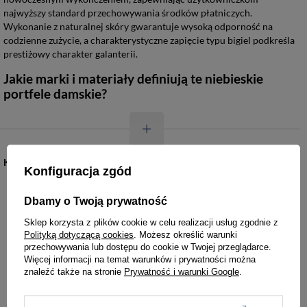
najwyższy standard przechowywania środków płatniczych.
Wykonanie z naturalnej skóry gwarantuje wysoką odporność na
codzienne zużycie, a charakterystyczne zapięcie typu bigiel podkreśla
prestiżowy charakter galanterii.
Jakie marki i materiały definiują te niebieskie
portfele damskie?
KATEGORIE
Konfiguracja zgód
Torebki damskie
Torby damskie
Dbamy o Twoją prywatność
Sklep korzysta z plików cookie w celu realizacji usług zgodnie z
Torby męskie
Teczki męskie
Polityką dotyczącą cookies
. Możesz określić warunki
przechowywania lub dostępu do cookie w Twojej przeglądarce.
Więcej informacji na temat warunków i prywatności można
Plecaki
Portfele
znaleźć także na stronie
Prywatność i warunki Google
.