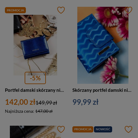
PROMOCJA
-5%
Portfel damski skórzany niebieski na bigiel zamykany zatrzaskiem - Peterson 15-09-PR
Skórzany portfel damski niebieski na zatrzask i bigiel ze wzorem w fale - Lorenti 42329-WAV
142,00 zł
99,99 zł
149,99 zł
Najniższa cena:
147,00 zł
PROMOCJA
NOWOŚĆ