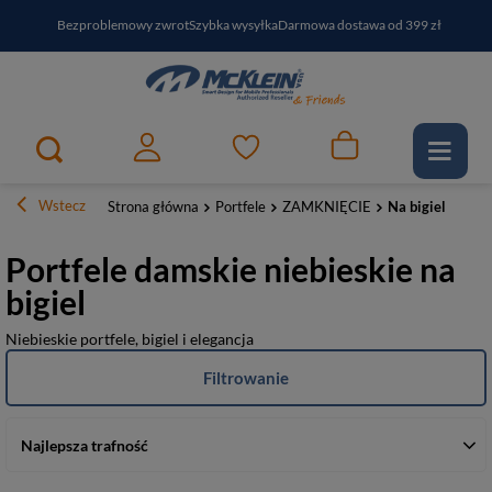
Bezproblemowy zwrot
Szybka wysyłka
Darmowa dostawa od 399 zł
PayPo - kup i zapłać za
30
dni
Zapisz się do newslettera i odbierz RABAT
Wstecz
Strona główna
Portfele
ZAMKNIĘCIE
Na bigiel
Portfele damskie niebieskie na
bigiel
Niebieskie portfele, bigiel i elegancja
Filtrowanie
Najlepsza trafność