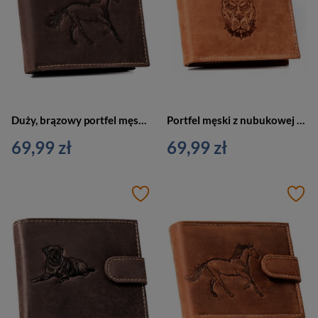
Duży, brązowy portfel męski ze skóry naturalnej wyposażony w system RFID - Always Wild
Portfel męski z nubukowej skóry naturalnej w brązowym kolorze z tłoczeniem przedstawiającym głowę psa - Always Wild
69,99 zł
69,99 zł