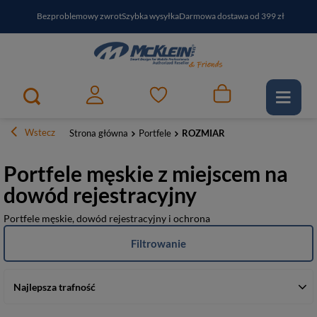
Bezproblemowy zwrot
Szybka wysyłka
Darmowa dostawa od 399 zł
PayPo - kup i zapłać za
30
dni
Zapisz się do newslettera i odbierz RABAT
Wstecz
Strona główna
Portfele
ROZMIAR
Portfele męskie z miejscem na
dowód rejestracyjny
Portfele męskie, dowód rejestracyjny i ochrona
Filtrowanie
Najlepsza trafność