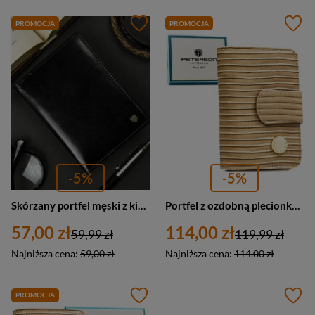
PROMOCJA
PROMOCJA
-5%
-5%
Skórzany portfel męski z kieszenią na monety czarny - Rovicky N02-RVT BL
Portfel z ozdobną plecionką w beżowym kolorze, wykonany ze skóry naturalnej i ekologicznej - Peterson
57,00 zł
114,00 zł
59,99 zł
119,99 zł
Najniższa cena:
59,00 zł
Najniższa cena:
114,00 zł
PROMOCJA