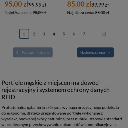
95,00 zł
85,00 zł
99,99 zł
89,99 zł
Najniższa cena:
98,00 zł
Najniższa cena:
88,00 zł
1
2
3
4
5
6
7
...
12
Poprzednia strona
Następna strona
Portfele męskie z miejscem na dowód
rejestracyjny i systemem ochrony danych
RFID
Profesjonalna galanteria skórzana wymaga precyzyjnego podejścia
do ergonomii, dlatego prezentowane portfele wykonane z
wyselekcjonowanej skóry naturalnej oraz nubuku stanowią standard
w bezpiecznym przechowywaniu dokumentów komunikacyjnych.