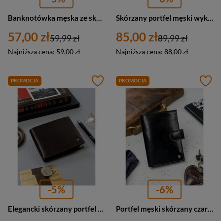
Banknotówka męska ze skóry naturalnej czarna RFID - Rovicky N1908-RVT
Skórzany portfel męski wykonany ze skóry naturalnej czarny - Rovicky N01-RVT
57,00 zł
85,00 zł
59,99 zł
89,99 zł
Najniższa cena:
59,00 zł
Najniższa cena:
88,00 zł
PROMOCJA
PROMOCJA
-5%
-6%
Elegancki skórzany portfel męski brązowy RFID - Rovicky N01-RVT-3173
Portfel męski skórzany czarny z zapięciem i systemem RFID - Rovicky N74L-RVT