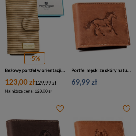
-5%
Beżowy portfel w orientacji pionowej wykonany ze skóry naturalnej i ekologicznej ze wzorem w plecionkę - Peterson
Portfel męski ze skóry naturalnej w brązowym kolorze, model bez zapięcia zewnętrznego - Always Wild
123,00 zł
69,99 zł
129,99 zł
Najniższa cena:
123,00 zł