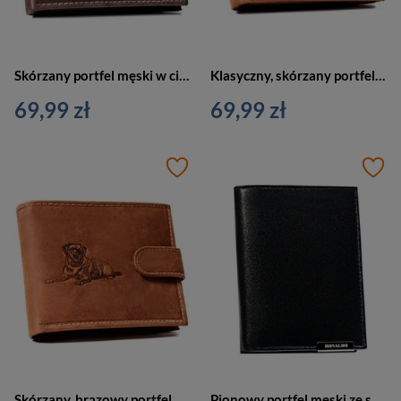
Skórzany portfel męski w ciemnobrązowym kolorze z tłoczeniem na froncie przedstawiającym psa
Klasyczny, skórzany portfel męski w brązowym kolorze
69,99 zł
69,99 zł
Skórzany, brązowy portfel męski z tłoczeniem na froncie przedstawiającym psa
Pionowy portfel męski ze skóry naturalnej w czarnym kolorze bez zapięcia zewnętrznego - Ronaldo