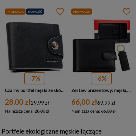
PROMOCJA
NOWOŚĆ
PROMOCJA
-7%
-6%
Czarny portfel męski ze skóry ekologicznej zapinany na magnes - 4U Cavaldi
Zestaw prezentowy: męski, czarny portfel ze skóry ekologicznej i brelok do kluczy - Rovicky
28,00 zł
66,00 zł
29,99 zł
69,99 zł
Najniższa cena:
28,00 zł
Najniższa cena:
66,00 zł
Portfele ekologiczne męskie łączące