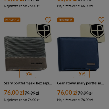
Najniższa cena:
76,00 zł
Najniższa cena:
66,00 zł
PROMOCJA
PROMOCJA
-5%
-5%
Szary portfel męski bez zapięcia zewnętrznego z systemem RFID - Peterson
Granatowy, mały portfel męski wykonany ze skóry ekologicznej - Peterson
76,00 zł
76,00 zł
79,99 zł
79,99 zł
Najniższa cena:
76,00 zł
Najniższa cena:
76,00 zł