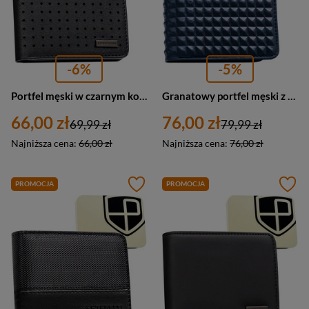
-6%
-5%
Portfel męski w czarnym kolorze z subtelnym, perforowanym zdobieniem - Peterson
Granatowy portfel męski z modnym, geometrycznym wzorem - Peterson
66,00 zł
76,00 zł
69,99 zł
79,99 zł
Najniższa cena:
66,00 zł
Najniższa cena:
76,00 zł
PROMOCJA
PROMOCJA