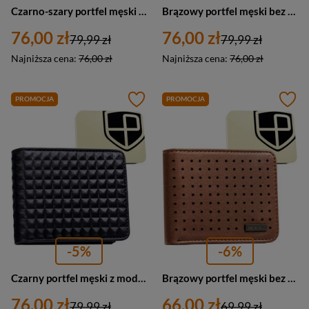
Czarno-szary portfel męski w orientacji poziomej bez zapięcia zewnętrznego - Peterson
Brązowy portfel męski bez zapięcia wykonany ze skóry ekologicznej - Peterson
76,00 zł
76,00 zł
79,99 zł
79,99 zł
Najniższa cena:
76,00 zł
Najniższa cena:
76,00 zł
PROMOCJA
PROMOCJA
-5%
-6%
Czarny portfel męski z modnym, geometrycznym wzorem, bez zapięcia zewnętrznego - Peterson
Brązowy portfel męski bez zapięcia z subtelnym, perforowanym zdobieniem - Peterson
76,00 zł
66,00 zł
79,99 zł
69,99 zł