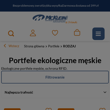
Bezproblemowy zwrot
Szybka wysyłka
Darmowa dostawa od 399 zł
PayPo - kup i zapłać za
30
dni
Zapisz się do newslettera i odbierz RABAT
Wstecz
Strona główna
Portfele
RODZAJ
Portfele ekologiczne męskie
Ekologiczne portfele męskie, ochrona RFID.
Filtrowanie
Najlepsza trafność