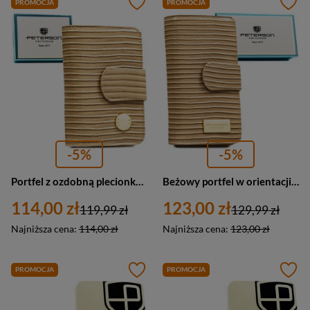
PROMOCJA
PROMOCJA
-5%
-5%
Portfel z ozdobną plecionką w beżowym kolorze, wykonany ze skóry naturalnej i ekologicznej - Peterson
Beżowy portfel w orientacji pionowej wykonany ze skóry naturalnej i ekologicznej ze wzorem w plecionkę - Peterson
114,00 zł
123,00 zł
119,99 zł
129,99 zł
Najniższa cena:
114,00 zł
Najniższa cena:
123,00 zł
PROMOCJA
PROMOCJA