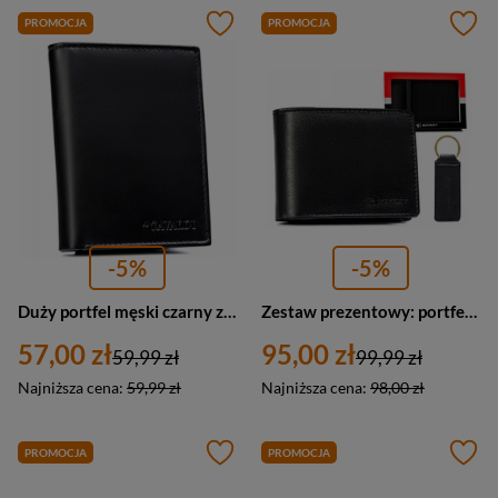
PROMOCJA
PROMOCJA
-5%
-5%
Duży portfel męski czarny ze skóry ekologicznej - 4U Cavaldi N4-PUT
Zestaw prezentowy: portfel i brelok ze skóry ekologicznej czarny - Rovicky R-SET-M-N003-PUN
57,00 zł
95,00 zł
59,99 zł
99,99 zł
Najniższa cena:
59,99 zł
Najniższa cena:
98,00 zł
PROMOCJA
PROMOCJA