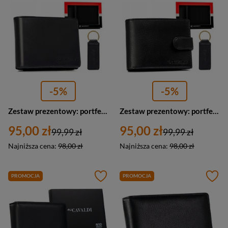
-5%
-5%
Zestaw prezentowy: portfel i brelok ze skóry ekologicznej czarny - Rovicky R-SET-M-N003-PUA
Zestaw prezentowy: portfel i brelok ze skóry ekologicznej czarny - Rovicky R-SET-M-N003L-PUA
95,00 zł
95,00 zł
99,99 zł
99,99 zł
Najniższa cena:
98,00 zł
Najniższa cena:
98,00 zł
PROMOCJA
PROMOCJA