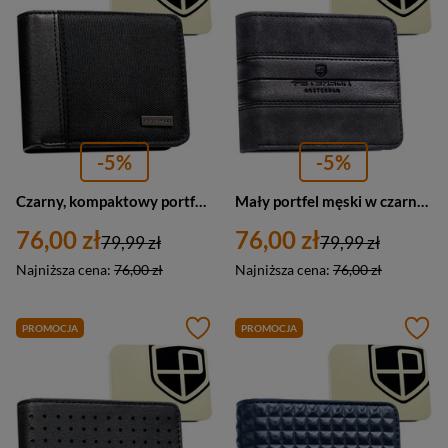
-5%
-5%
Czarny, kompaktowy portfel męski wykonany ze skóry ekologicznej - Peterson
Mały portfel męski w czarnym kolorze wykonany ze skóry ekologicznej - Peterson
76,00 zł
76,00 zł
79,99 zł
79,99 zł
Najniższa cena:
76,00 zł
Najniższa cena:
76,00 zł
PROMOCJA
PROMOCJA