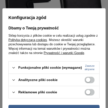
Konfiguracja zgód
-5%
-6%
Dbamy o Twoją prywatność
Sklep korzysta z plików cookie w celu realizacji usług zgodnie z
Klasyczny skórzany portfel męski z eleganckimi przeszyciami — Cavaldi M302BL-PU-6878 BL
Banknotówka męska z zakładkami na karty czarna — Cavaldi M621-PU
Polityką dotyczącą cookies
. Możesz określić warunki
przechowywania lub dostępu do cookie w Twojej przeglądarce.
57,00 zł
66,00 zł
59,99 zł
69,99 zł
Więcej informacji na temat warunków i prywatności można
znaleźć także na stronie
Prywatność i warunki Google
.
Najniższa cena:
59,99 zł
Najniższa cena:
69,99 zł
Zawsze
Funkcjonalne pliki cookie (wymagane)
PROMOCJA
PROMOCJA
aktywne
Analityczne pliki cookie
Reklamowe pliki cookie