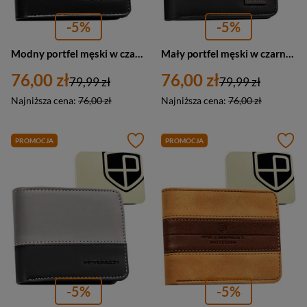
-5%
-5%
Modny portfel męski w czarnym kolorze z systemem RFID - Peterson
Mały portfel męski w czarnym kolorze wykonany ze skóry ekologicznej - Peterson
76,00 zł
76,00 zł
79,99 zł
79,99 zł
Najniższa cena:
76,00 zł
Najniższa cena:
76,00 zł
PROMOCJA
PROMOCJA
-5%
-5%