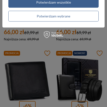
Potwierdzam wszystkie
-6%
-6%
Potwierdzam wybrane
Duży skórzany portfel męski na dokumenty czarny — Cavaldi M302-PU
Mały skórzany portfel męski czarny na karty — Cavaldi M1077-PU
66,00 zł
66,00 zł
69,99 zł
69,99 zł
Najniższa cena:
69,99 zł
Najniższa cena:
69,99 zł
PROMOCJA
PROMOCJA
NOWOŚĆ
-6%
-5%