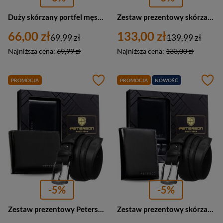
Duży skórzany portfel męski czarny na dowód rejestracyjny — Cavaldi M208-PU
Zestaw prezentowy skórzany męski portfel pionowy z paskiem Peterson N4L czarny
66,00 zł
133,00 zł
69,99 zł
139,99 zł
Najniższa cena:
69,99 zł
Najniższa cena:
133,00 zł
PROMOCJA
PROMOCJA
NOWOŚĆ
-5%
-5%
Zestaw prezentowy Peterson N992 skórzany męski portfel z paskiem poziomy czarny
Zestaw prezentowy skórzany męski portfel z paskiem Peterson N4 czarny