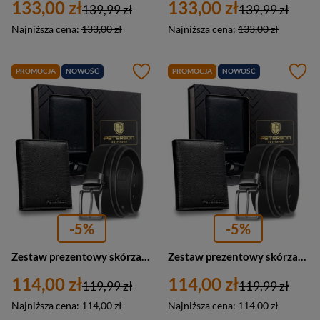
133,00 zł
133,00 zł
139,99 zł
139,99 zł
Najniższa cena:
133,00 zł
Najniższa cena:
133,00 zł
PROMOCJA
NOWOŚĆ
PROMOCJA
NOWOŚĆ
-5%
-5%
Zestaw prezentowy skórzany męski portfel z paskiem Peterson N4-04-125-BW czarny
Zestaw prezentowy skórzany męski portfel pionowy i pasek Peterson N4-04-135-BW czarny
114,00 zł
114,00 zł
119,99 zł
119,99 zł
Najniższa cena:
114,00 zł
Najniższa cena:
114,00 zł