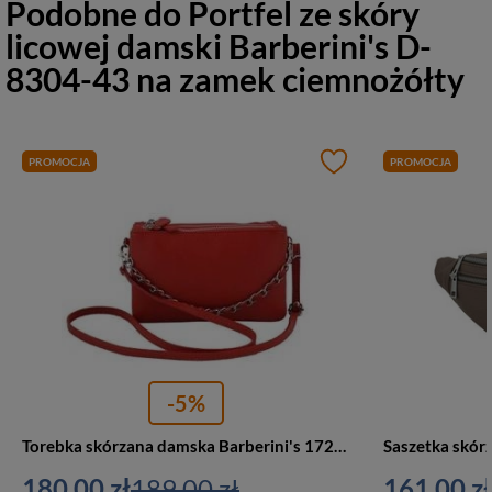
Podobne do
Portfel ze skóry
licowej damski Barberini's D-
8304-43 na zamek ciemnożółty
PROMOCJA
PROMOCJA
-5%
Torebka skórzana damska Barberini's 172-7 listonoszka wizytowa mała jasnoczerwona
180,00 zł
189,00 zł
161,00 zł