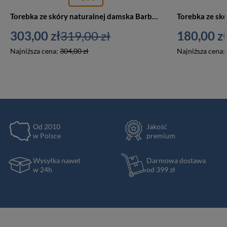
Torebka ze skóry naturalnej damska Barberini's 770-12 listonoszka mała jasnobrązowa
303,00 zł
319,00 zł
180,00 zł
Najniższa cena:
304,00 zł
Najniższa cena:
Od 2010
Jakość
w Polsce
premium
Wysyłka nawet
Darmowa dostawa
w 24h
od 399 zł