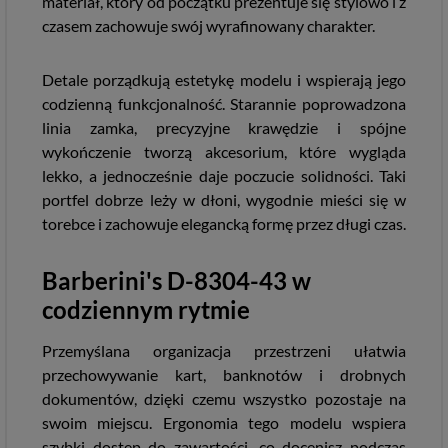
materiał, który od początku prezentuje się stylowo i z
czasem zachowuje swój wyrafinowany charakter.
Detale porządkują estetykę modelu i wspierają jego
codzienną funkcjonalność. Starannie poprowadzona
linia zamka, precyzyjne krawędzie i spójne
wykończenie tworzą akcesorium, które wygląda
lekko, a jednocześnie daje poczucie solidności. Taki
portfel dobrze leży w dłoni, wygodnie mieści się w
torebce i zachowuje elegancką formę przez długi czas.
Barberini's D-8304-43 w
codziennym rytmie
Przemyślana organizacja przestrzeni ułatwia
przechowywanie kart, banknotów i drobnych
dokumentów, dzięki czemu wszystko pozostaje na
swoim miejscu. Ergonomia tego modelu wspiera
szybki dostęp do zawartości, co docenisz podczas