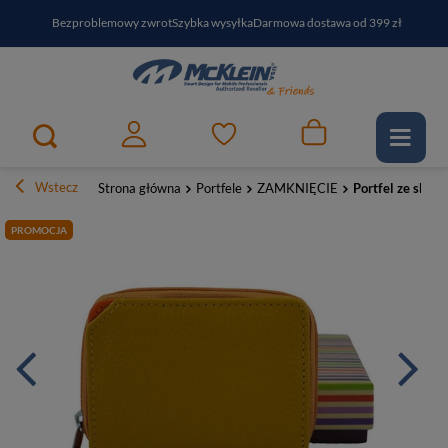
Bezproblemowy zwrot
Szybka wysyłka
Darmowa dostawa od 399 zł
PayPo - kup i zapłać za
30
dni
Zapisz się do newslettera i odbierz RABAT
Wstecz
Strona główna
Portfele
ZAMKNIĘCIE
Portfel ze skór
PROMOCJA