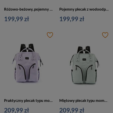
Różowo-beżowy, pojemny plecak z wodoodpornego poliestru z kieszenią na laptopa - Himawari
Pojemny plecak z wodoodpornego poliestru w granatowym kolorze z kieszenią na laptopa - Himawari
199,99 zł
199,99 zł
Praktyczny plecak typu mommy bag w fioletowym kolorze - Himawari
Miętowy plecak typu mommy bag z termicznymi kieszeniami - Himawari
209,99 zł
209,99 zł