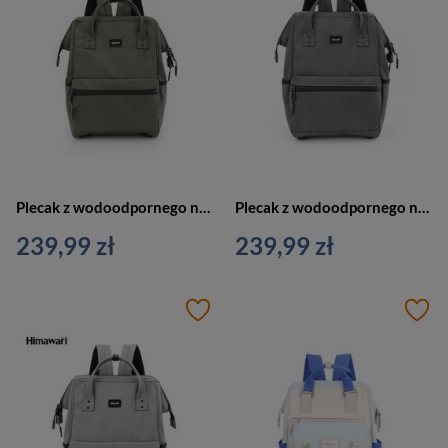
Plecak z wodoodpornego nylonu w zielonym kolorze wyposażony w stabilizujące nóżki na spodzie - Himawari
Plecak z wodoodpornego nylonu w ciemnoszarym kolorze wyposażony w port USB - Himawari
239,99 zł
239,99 zł