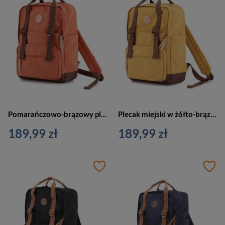
Pomarańczowo-brązowy plecak miejski zamykany suwakami - Himawari
Plecak miejski w żółto-brązowym kolorze z przegrodą na laptopa zamykany suwakami - Himawari
189,99 zł
189,99 zł