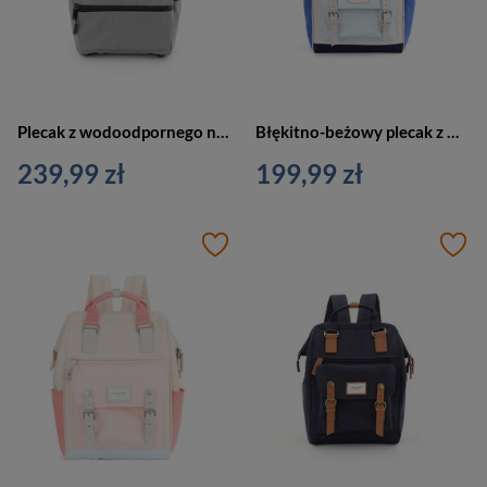
Plecak z wodoodpornego nylonu w jasnoszarym kolorze - Himawari
Błękitno-beżowy plecak z wodoodpornego poliestru z portem USB - Himawari
239,99 zł
199,99 zł