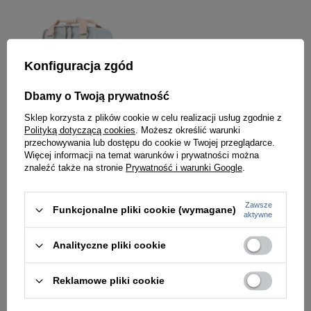
Konfiguracja zgód
Dbamy o Twoją prywatność
Sklep korzysta z plików cookie w celu realizacji usług zgodnie z
Polityką dotyczącą cookies
. Możesz określić warunki
przechowywania lub dostępu do cookie w Twojej przeglądarce.
Więcej informacji na temat warunków i prywatności można
znaleźć także na stronie
Prywatność i warunki Google
.
Błękitno-beżowy, wodoodporny plecak miejski z miejscem na laptopa - Himawari
Beżowo-zielony, wodoodporny plecak miejski z miejscem na laptopa - Himawari
199,99 zł
199,99 zł
Zawsze
Funkcjonalne pliki cookie (wymagane)
aktywne
Analityczne pliki cookie
Reklamowe pliki cookie