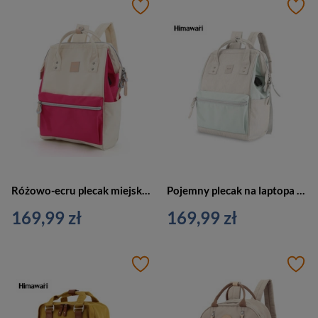
Różowo-ecru plecak miejski z miejscem na laptopa i portem USB - Himawari
Pojemny plecak na laptopa w kolorze ecru i miętowym z portem USB - Himawari
169,99 zł
169,99 zł