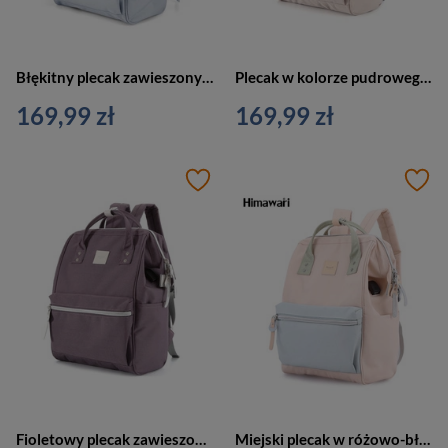
Błękitny plecak zawieszony na regulowanych szelkach i wyposażony w port USB - Himawari
Plecak w kolorze pudrowego różu zawieszony na regulowanych szelkach i wyposażony w port USB - Himawari
169,99 zł
169,99 zł
Fioletowy plecak zawieszony na regulowanych szelkach i zamykany suwakiem - Himawari
Miejski plecak w różowo-błękitnym kolorze zawieszony na regulowanych szelkach - Himawari