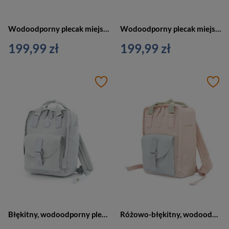
Wodoodporny plecak miejski w kremowym kolorze zamykany suwakiem i zawieszony na regulowanych szelkach - Himawari
Wodoodporny plecak miejski w różowym kolorze zamykany suwakiem - Himawari
199,99 zł
199,99 zł
Błękitny, wodoodporny plecak miejski zamykany suwakiem - Himawari
Różowo-błękitny, wodoodporny plecak miejski zamykany suwakiem - Himawari