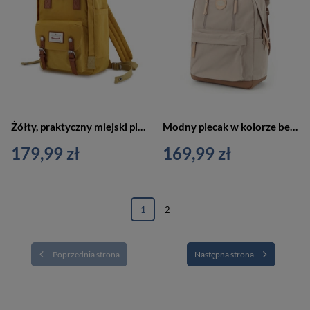
Żółty, praktyczny miejski plecak z miejscem na laptopa - Himawari
Modny plecak w kolorze beżowym z kieszeniami na laptopa - Himawari
179,99 zł
169,99 zł
1
2
Poprzednia strona
Następna strona