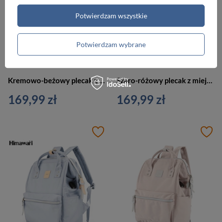
Potwierdzam wszystkie
Potwierdzam wybrane
Kremowo-beżowy plecak z miejscem na laptopa i portem USB - Himawari
Szaro-różowy plecak z miejscem na laptopa - Himawari
169,99 zł
169,99 zł