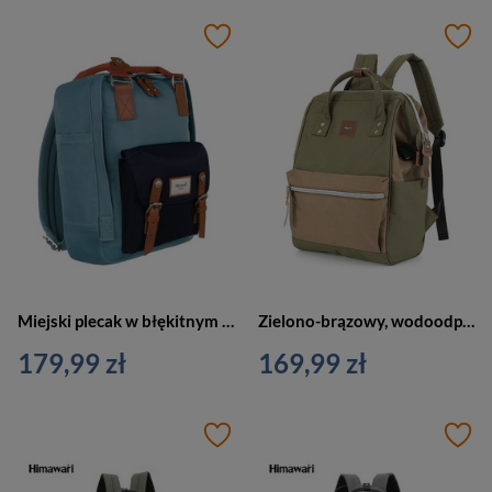
Miejski plecak w błękitnym kolorze z miejscem na laptopa - Himawari
Zielono-brązowy, wodoodporny plecak na laptopa z portem USB - Himawari
179,99 zł
169,99 zł