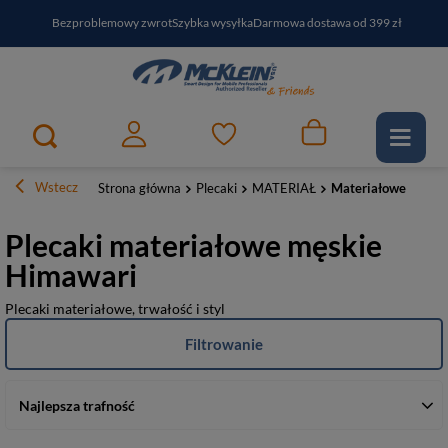
Bezproblemowy zwrot
Szybka wysyłka
Darmowa dostawa od 399 zł
PayPo - kup i zapłać za
30
dni
Zapisz się do newslettera i odbierz RABAT
Wstecz
Strona główna
Plecaki
MATERIAŁ
Materiałowe
Plecaki materiałowe męskie
Himawari
Plecaki materiałowe, trwałość i styl
Filtrowanie
Najlepsza trafność