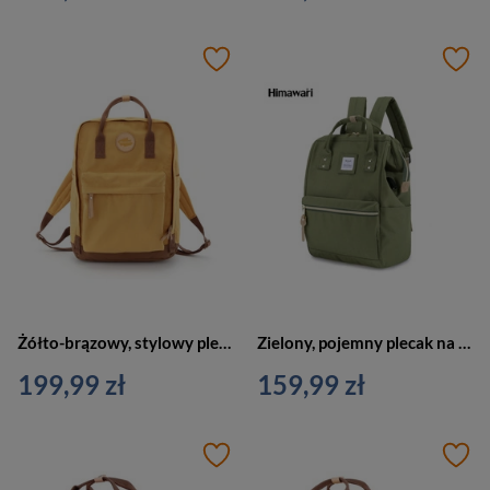
Żółto-brązowy, stylowy plecak zawieszony na regulowanych szelkach - Himawari
Zielony, pojemny plecak na laptopa z portem USB - Himawari
199,99 zł
159,99 zł