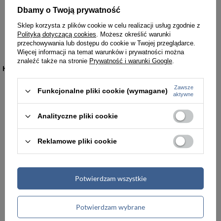
Dbamy o Twoją prywatność
ZEGAREK DZIECIĘCY NA PASKU KOLOROWY PERFECT - TUTTI FRUTTI II (zp680j)
Sklep korzysta z plików cookie w celu realizacji usług zgodnie z
Polityką dotyczącą cookies
. Możesz określić warunki
69,00 zł
przechowywania lub dostępu do cookie w Twojej przeglądarce.
Więcej informacji na temat warunków i prywatności można
znaleźć także na stronie
Prywatność i warunki Google
.
KATEGORIE
Zawsze
Funkcjonalne pliki cookie (wymagane)
Torebki damskie
Torby damskie
aktywne
Analityczne pliki cookie
Torby męskie
Teczki męskie
Reklamowe pliki cookie
Plecaki
Portfele
Walizki podróżne
Akcesoria i dodatki odzieżowe
Potwierdzam wszystkie
Renowacja skóry
Potwierdzam wybrane