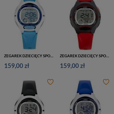
ZEGAREK DZIECIĘCY SPORTOWY NIEBIESKI CASIO LW-200-2B (zd579d)
ZEGAREK DZIECIĘCY SPORTOWY CASIO LW-200-4A (zd579e)
159,00 zł
159,00 zł