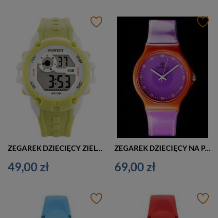
ZEGAREK DZIECIĘCY ZIELONY PERFECT 8202 (zp347c)
ZEGAREK DZIECIĘCY NA PASKU KOLOROWY PERFECT - TUTTI FRUTTI I (zp681f)
49,00 zł
69,00 zł