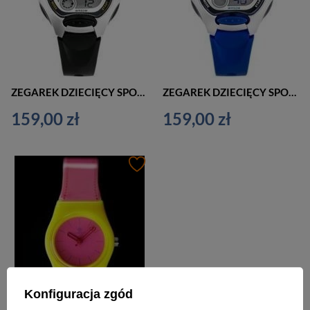
ZEGAREK DZIECIĘCY SPORTOWY CZARNY CASIO LW-200-1A (zd579a)
ZEGAREK DZIECIĘCY SPORTOWY NIEBIESKI CASIO LW-200-2A (zd579c)
159,00 zł
159,00 zł
Konfiguracja zgód