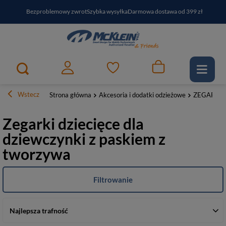
Bezproblemowy zwrot
Szybka wysyłka
Darmowa dostawa od 399 zł
PayPo - kup i zapłać za
30
dni
Zapisz się do newslettera i odbierz RABAT
Wstecz
Strona główna
Akcesoria i dodatki odzieżowe
ZEGARKI
Zegarki dziecięce dla
dziewczynki z paskiem z
tworzywa
Filtrowanie
Najlepsza trafność