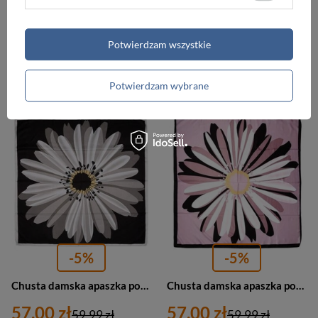
Chusta damska apaszka pod szyję kolorowa zielona - Versoli MDB-40c
Chusta damska apaszka pod szyję biało-czarna - Versoli MDB-38a
57,00 zł
57,00 zł
59,99 zł
59,99 zł
Potwierdzam wszystkie
Najniższa cena:
59,99 zł
Najniższa cena:
59,99 zł
Potwierdzam wybrane
PROMOCJA
PROMOCJA
-5%
-5%
Chusta damska apaszka pod szyję czarna - Versoli MDB-37e
Chusta damska apaszka pod szyję różowa - Versoli MDB-37f
57,00 zł
57,00 zł
59,99 zł
59,99 zł