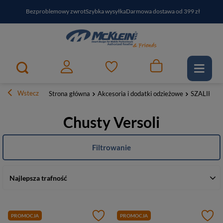
Bezproblemowy zwrot
Szybka wysyłka
Darmowa dostawa od 399 zł
PayPo - kup i zapłać za
30
dni
Zapisz się do newslettera i odbierz RABAT
Wstecz
Strona główna
Akcesoria i dodatki odzieżowe
SZALIKI
Chusty Versoli
Filtrowanie
Najlepsza trafność
PROMOCJA
PROMOCJA