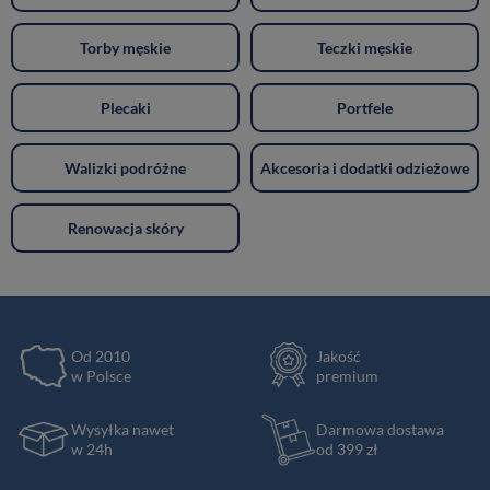
Torby męskie
Teczki męskie
Plecaki
Portfele
Walizki podróżne
Akcesoria i dodatki odzieżowe
Renowacja skóry
Od 2010
Jakość
w Polsce
premium
Wysyłka nawet
Darmowa dostawa
w 24h
od 399 zł