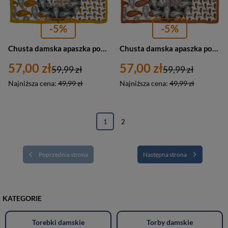
-5%
-5%
Chusta damska apaszka pod szyję kolorowa elegancka - Versoli GB-5
Chusta damska apaszka pod szyję elegancka - Versoli GB-2
57,00 zł
57,00 zł
59,99 zł
59,99 zł
Najniższa cena:
49,99 zł
Najniższa cena:
49,99 zł
1
2
Poprzednia strona
Następna strona
KATEGORIE
Torebki damskie
Torby damskie