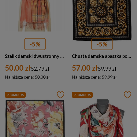
-5%
-5%
Szalik damski dwustronny elegancka chusta Versoli AX-65-5 wielokolorowy pomarańczowy
Chusta damska apaszka pod szyję elegancka - Versoli MDB-36c
50,00 zł
57,00 zł
52,79 zł
59,99 zł
Najniższa cena:
50,00 zł
Najniższa cena:
59,99 zł
PROMOCJA
PROMOCJA