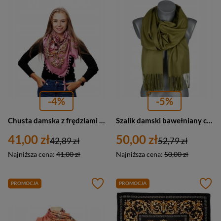
-4%
-5%
Chusta damska z frędzlami apaszka Versoli DA-13 wielokolorowa różowa
Szalik damski bawełniany chusta z frędzlami Versoli RE-19-36 duży zielony
41,00 zł
50,00 zł
42,89 zł
52,79 zł
Najniższa cena:
41,00 zł
Najniższa cena:
50,00 zł
PROMOCJA
PROMOCJA