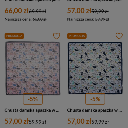
66,00 zł
57,00 zł
69,99 zł
59,99 zł
Najniższa cena:
66,00 zł
Najniższa cena:
59,99 zł
PROMOCJA
PROMOCJA
-5%
-5%
Chusta damska apaszka w koty pod szyję kolorowa różowa - Versoli MDB-44f
Chusta damska apaszka w koty pod szyję kolorowa niebieska - Versoli MDB-44d
57,00 zł
57,00 zł
59,99 zł
59,99 zł