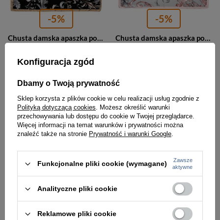
-5%
-5%
Chusta damska apaszka pod szyję czarna - Versoli MDB-43b
Chusta damska apaszka pod szyję szara - Versoli MDB-43c
57,00 zł
57,00 zł
59,99 zł
59,99 zł
Konfiguracja zgód
Najniższa cena:
59,99 zł
Najniższa cena:
59,99 zł
Dbamy o Twoją prywatność
Sklep korzysta z plików cookie w celu realizacji usług zgodnie z
PROMOCJA
PROMOCJA
Polityką dotyczącą cookies
. Możesz określić warunki
przechowywania lub dostępu do cookie w Twojej przeglądarce.
Więcej informacji na temat warunków i prywatności można
znaleźć także na stronie
Prywatność i warunki Google
.
Zawsze
Funkcjonalne pliki cookie (wymagane)
aktywne
Analityczne pliki cookie
-5%
-5%
Reklamowe pliki cookie