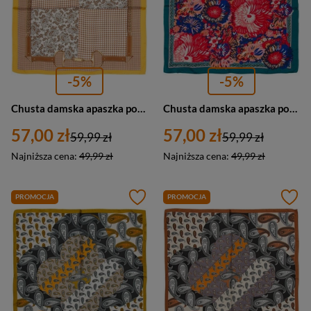
-5%
-5%
Chusta damska apaszka pod szyję żółta elegancka wzór - Versoli GB-18
Chusta damska apaszka pod szyję kolorowa - Versoli GB-7
57,00 zł
57,00 zł
59,99 zł
59,99 zł
Najniższa cena:
49,99 zł
Najniższa cena:
49,99 zł
PROMOCJA
PROMOCJA