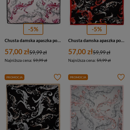
-5%
-5%
Chusta damska apaszka pod szyję kolorowa różowa - Versoli MDB-43d
Chusta damska apaszka pod szyję czarno-czerwona - Versoli MDB-43a
57,00 zł
57,00 zł
59,99 zł
59,99 zł
Najniższa cena:
59,99 zł
Najniższa cena:
59,99 zł
PROMOCJA
PROMOCJA