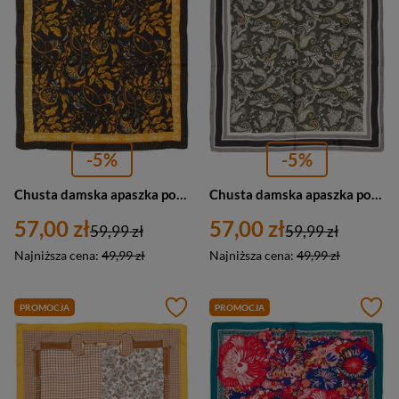
-5%
-5%
Chusta damska apaszka pod szyję elegancka kolorowa czarno-żółta - Versoli GB-21
Chusta damska apaszka pod szyję elegancka szara - Versoli GB-17
57,00 zł
57,00 zł
59,99 zł
59,99 zł
Najniższa cena:
49,99 zł
Najniższa cena:
49,99 zł
PROMOCJA
PROMOCJA