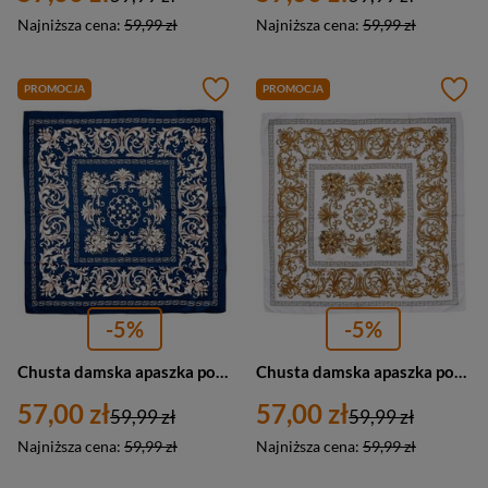
Najniższa cena:
59,99 zł
Najniższa cena:
59,99 zł
PROMOCJA
PROMOCJA
-5%
-5%
Chusta damska apaszka pod szyję lekka granatowa - Versoli MDB-36b
Chusta damska apaszka pod szyję lekka biała - Versoli MDB-36f
57,00 zł
57,00 zł
59,99 zł
59,99 zł
Najniższa cena:
59,99 zł
Najniższa cena:
59,99 zł