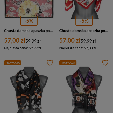
-5%
-5%
Chusta damska apaszka pod szyję elegancka różowa - Versoli GE-18
Chusta damska apaszka pod szyję lekka elegancka oryginalna delikatny szal GE- czerwony
57,00 zł
57,00 zł
59,99 zł
59,99 zł
Najniższa cena:
59,99 zł
Najniższa cena:
57,00 zł
PROMOCJA
PROMOCJA