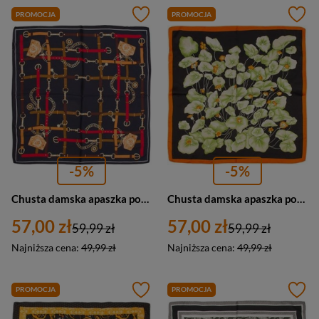
PROMOCJA
PROMOCJA
-5%
-5%
Chusta damska apaszka pod szyję elegancka kolorowa czarna wzór - Versoli GB-25
Chusta damska apaszka pod szyję elegancka kolorowa zielona - Versoli GB-23
57,00 zł
57,00 zł
59,99 zł
59,99 zł
Najniższa cena:
49,99 zł
Najniższa cena:
49,99 zł
PROMOCJA
PROMOCJA