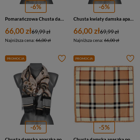
-6%
-6%
Pomarańczowa Chusta damska apaszka pod szyję lekka elegancka oryginalna modna CX pomarańczowy
Chusta kwiaty damska apaszka pod szyję lekka elegancka oryginalna modna CX czerwony
66,00 zł
66,00 zł
69,99 zł
69,99 zł
Najniższa cena:
66,00 zł
Najniższa cena:
66,00 zł
PROMOCJA
PROMOCJA
-6%
-5%
Chusta damska apaszka pod szyję lekka elegancka oryginalna modna CX brązowy, beżowy
Chusta damska apaszka pod szyję kolorowa elegancka - Versoli MDB-43a