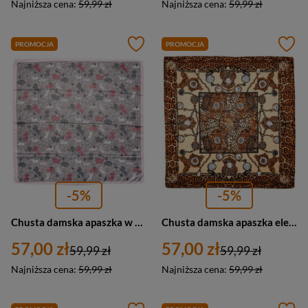
Najniższa cena:
59,99 zł
Najniższa cena:
59,99 zł
PROMOCJA
PROMOCJA
-5%
-5%
Chusta damska apaszka w koty pod szyję elegancka szaro-różowa - Versoli MDB-44a
Chusta damska apaszka elegancka kolorowa brązowa - Versoli MDB-45a
57,00 zł
57,00 zł
59,99 zł
59,99 zł
Najniższa cena:
59,99 zł
Najniższa cena:
59,99 zł