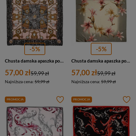
-5%
-5%
Chusta damska apaszka pod szyję lekka - Versoli MDB-45a
Chusta damska apaszka pod szyję ecru w kwiatki - Versoli Mdb-27d
57,00 zł
57,00 zł
59,99 zł
59,99 zł
Najniższa cena:
59,99 zł
Najniższa cena:
59,99 zł
PROMOCJA
PROMOCJA