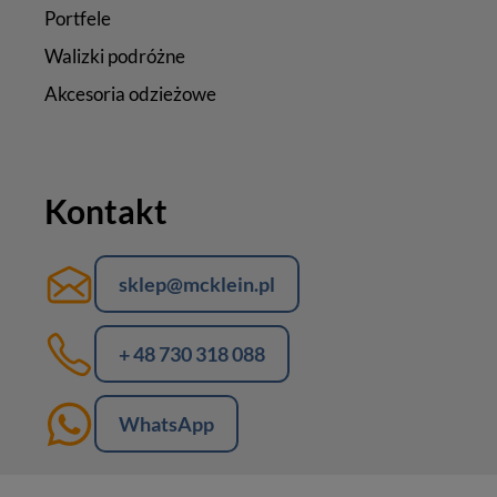
Portfele
Walizki podróżne
Akcesoria odzieżowe
Kontakt
sklep@mcklein.pl
+ 48 730 318 088
WhatsApp