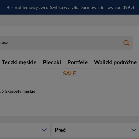
Bezproblemowy zwrot
Szybka wysyłka
Darmowa dostawa od 399 zł
PayPo - kup i zapłać za
30
dni
Zapisz się do newslettera i odbierz RABAT
Teczki męskie
Plecaki
Portfele
Walizki podróżne
SALE
A
Skarpety męskie
Płeć