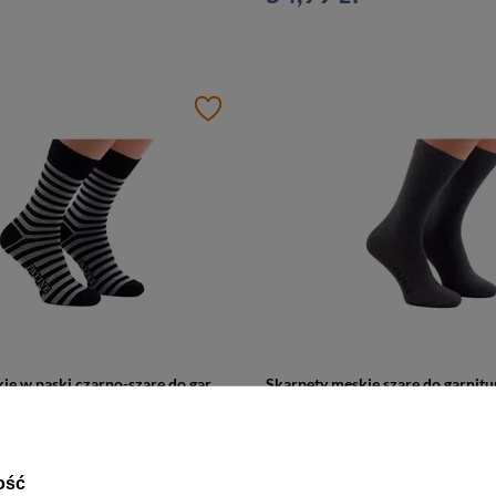
Skarpety męskie w paski czarno-szare do garnituru bawełniane - Patine
39,99 zł
ość