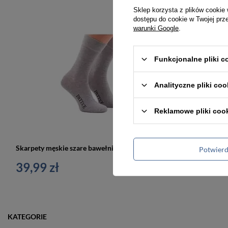
Sklep korzysta z plików cookie 
dostępu do cookie w Twojej prz
warunki Google
.
Funkcjonalne pliki 
Analityczne pliki coo
Reklamowe pliki coo
Skarpety męskie szare bawełniane - Patine
Potwier
39,99 zł
39,99 zł
KATEGORIE