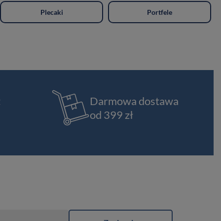
Plecaki
Portfele
t
Darmowa dostawa
od 399 zł