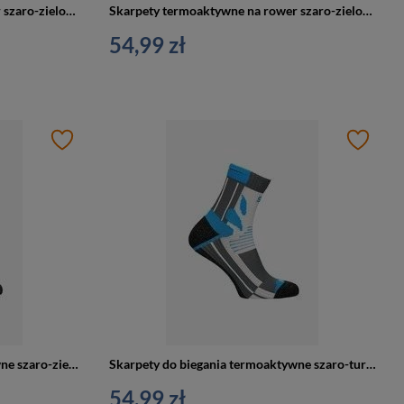
Skarpety termoaktywne na rower szaro-zielone SOCKS BIKE rozm. 42/44
Skarpety termoaktywne na rower szaro-zielone SOCKS BIKE rozm. 36/38
54,99 zł
Skarpety do biegania termoaktywne szaro-zielone SOCKS RUN rozm. 39/41
Skarpety do biegania termoaktywne szaro-turkusowe SOCKS RUN rozm. 39/41
54,99 zł