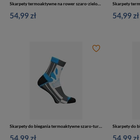
Skarpety termoaktywne na rower szaro-zielone SOCKS BIKE rozm. 39/41
54,99 zł
54,99 zł
Skarpety do biegania termoaktywne szaro-turkusowe SOCKS RUN rozm. 42/44
54,99 zł
54,99 zł