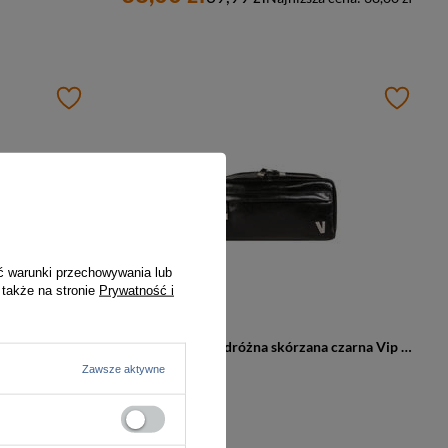
ć warunki przechowywania lub
 także na stronie
Prywatność i
Kosmetyczka skórzana unisex Delsey LE CUIR GRAINE podróżna czarna
Kosmetyczka podróżna skórzana czarna Vip Collection Bussines City BL
Zawsze aktywne
499,99 zł