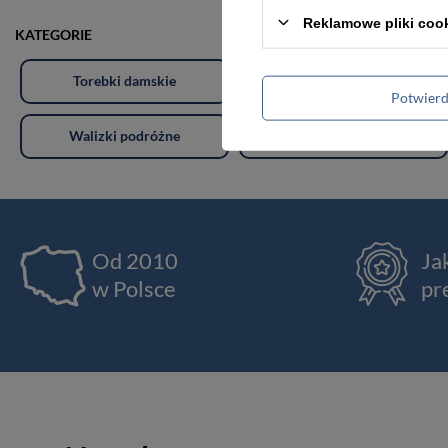
Reklamowe pliki coo
KATEGORIE
Torebki damskie
Torby damskie
Potwier
Walizki podróżne
Akcesoria i dodatki odzieżowe
Od 2010
Ja
w Polsce
pr