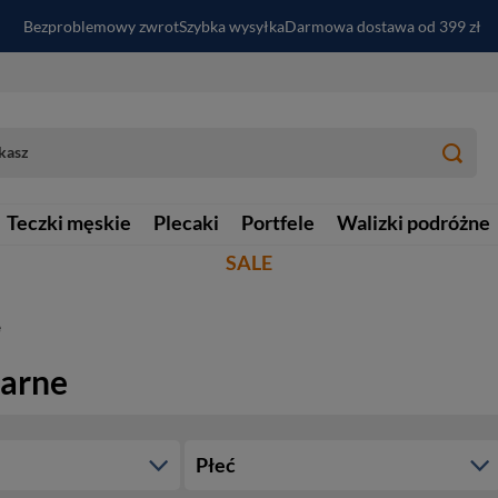
Bezproblemowy zwrot
Szybka wysyłka
Darmowa dostawa od 399 zł
PayPo - kup i zapłać za
30
dni
Zapisz się do newslettera i odbierz RABAT
Teczki męskie
Plecaki
Portfele
Walizki podróżne
SALE
e
zarne
Płeć