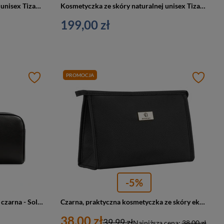
Kosmetyczka ze skóry naturalnej unisex Tizano KM2 podróżna z rączką czarna
Kosmetyczka ze skóry naturalnej unisex Tizano KM1 podróżna z rączką czarna
199,00 zł
PROMOCJA
-5%
Skórzana podróżna kosmetyczka czarna - Solier SZETLAND
Czarna, praktyczna kosmetyczka ze skóry ekologicznej zamykana suwakiem - Rovicky
38,00 zł
39,99 zł
Najniższa cena:
38,00 zł