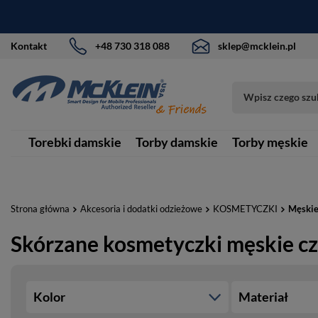
Kontakt
+48 730 318 088
sklep@mcklein.pl
Torebki damskie
Torby damskie
Torby męskie
Strona główna
Akcesoria i dodatki odzieżowe
KOSMETYCZKI
Męski
Skórzane kosmetyczki męskie c
Kolor
Materiał