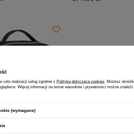
ość
w celu realizacji usług zgodnie z
Polityką dotyczącą cookies
. Możesz określi
eglądarce. Więcej informacji na temat warunków i prywatności można znaleźć
-5%
Czarna, praktyczna kosmetyczka ze skóry ekologicznej zamykana suwakiem - Rovicky
cookie (wymagane)
408,00 zł
59,99 zł
Najniższa cena:
57,00 zł
kie