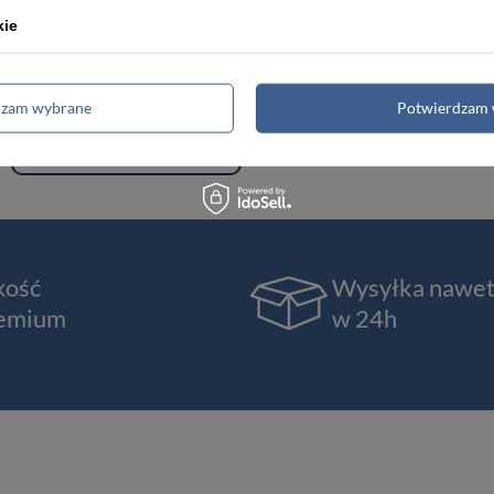
kie
Torby męskie
Teczki męskie
dzam wybrane
Potwierdzam 
Renowacja skóry
kość
Wysyłka nawe
emium
w 24h