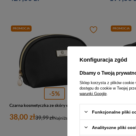
PROMOCJA
PROMOCJA
Konfiguracja zgód
Dbamy o Twoją prywatn
Sklep korzysta z plików cookie 
dostępu do cookie w Twojej prz
-5%
warunki Google
.
Czarna kosmetyczka ze skóry ekologicznej zamykana suwakiem - Rovicky
Funkcjonalne pliki 
38,00 zł
57,00 zł
39,99 zł
Najniższa cena:
38,00 zł
Analityczne pliki coo