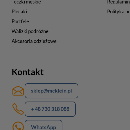
Teczki męskie
Regulamin
Plecaki
Polityka p
Portfele
Walizki podróżne
Akcesoria odzieżowe
Kontakt
sklep@mcklein.pl
+ 48 730 318 088
WhatsApp