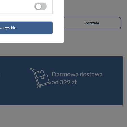
Plecaki
Portfele
wszystkie
t
Darmowa dostawa
od 399 zł