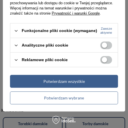
przechowywania lub dostępu do cookie w Twojej przeglądarce.
Więcej informacji na temat warunków i prywatności można
znaleźć także na stronie
Prywatność i warunki Google
.
Zawsze
Funkcjonalne pliki cookie (wymagane)
aktywne
Analityczne pliki cookie
Reklamowe pliki cookie
Potwierdzam wszystkie
Kosmetyczka podróżna z poliestru unisex Reisenthel RWH3004 wisząca czerwona
159,99 zł
Potwierdzam wybrane
KATEGORIE
Torebki damskie
Torby damskie