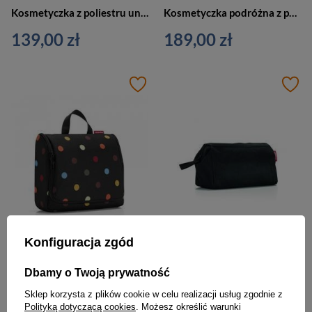
Kosmetyczka z poliestru unisex Reisenthel RWC7009 podróżna kolorowa
Kosmetyczka podróżna z poliestru unisex Reisenthel RWH7009 wisząca kolorowa
139,00 zł
189,00 zł
Konfiguracja zgód
Kosmetyczka podróżna z poliestru unisex Reisenthel XL RWO7009 wisząca kolorowa w kropki
Kosmetyczka z poliestru unisex Reisenthel RWC7003 organizer podróżny czarna
Dbamy o Twoją prywatność
199,00 zł
139,00 zł
Sklep korzysta z plików cookie w celu realizacji usług zgodnie z
Polityką dotyczącą cookies
. Możesz określić warunki