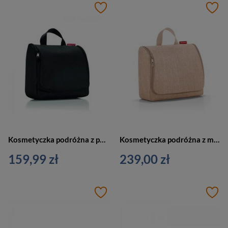
Kosmetyczka podróżna z poliestru unisex Reisenthel RWH7003 wisząca czarna
Kosmetyczka podróżna z materiału unisex Reisenthel RWO6041 brąz beżowa
159,99 zł
239,00 zł