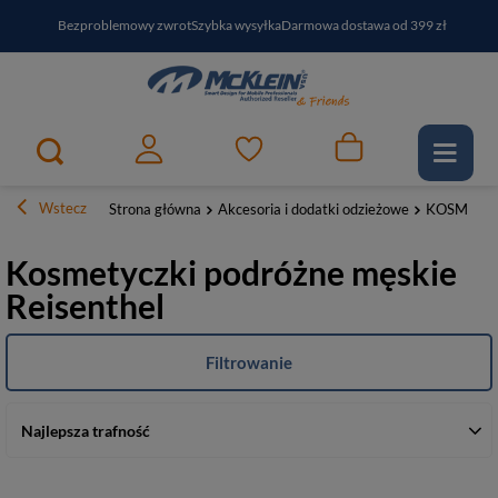
Bezproblemowy zwrot
Szybka wysyłka
Darmowa dostawa od 399 zł
PayPo - kup i zapłać za
30
dni
Zapisz się do newslettera i odbierz RABAT
Wstecz
Strona główna
Akcesoria i dodatki odzieżowe
KOSMETY
Kosmetyczki podróżne męskie
Reisenthel
Filtrowanie
Najlepsza trafność