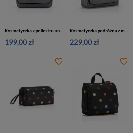
Kosmetyczka z poliestru unisex Reisenthel RWH7052 wisząca 3 l szara
Kosmetyczka podróżna z materiału unisex Reisenthel RWO7052 XL organizer szary
199,00 zł
229,00 zł