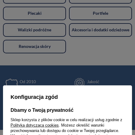
Plecaki
Portfele
Walizki podróżne
Akcesoria i dodatki odzieżowe
Renowacja skóry
Od 2010
Jakość
w Polsce
premium
Konfiguracja zgód
Wysyłka nawet
Darmowa dostawa
w 24h
od 399 zł
Dbamy o Twoją prywatność
Sklep korzysta z plików cookie w celu realizacji usług zgodnie z
Polityką dotyczącą cookies
. Możesz określić warunki
przechowywania lub dostępu do cookie w Twojej przeglądarce.