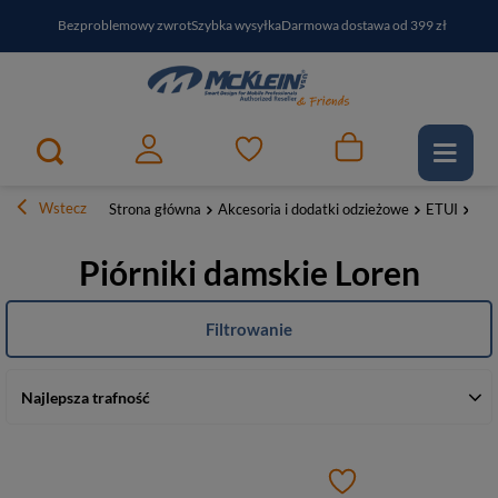
Bezproblemowy zwrot
Szybka wysyłka
Darmowa dostawa od 399 zł
PayPo - kup i zapłać za
30
dni
Zapisz się do newslettera i odbierz RABAT
Wstecz
Strona główna
Akcesoria i dodatki odzieżowe
ETUI
Pió
Piórniki damskie Loren
Filtrowanie
Najlepsza trafność