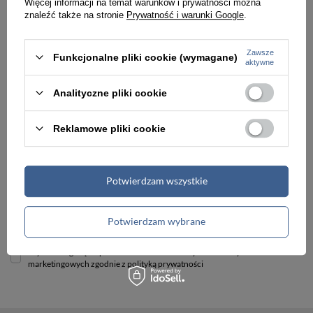
Więcej informacji na temat warunków i prywatności można
znaleźć także na stronie
Prywatność i warunki Google
.
Newsletter
Zawsze
Funkcjonalne pliki cookie (wymagane)
aktywne
Zapisz się do newslettera
i odbierz
5%
na
pierwsze zakupy! Otrzymuj informacje o
Analityczne pliki cookie
nowościach i promocjach jako pierwszy!
Reklamowe pliki cookie
Twoje imię
Twój adres e-mail
Potwierdzam wszystkie
Zapisz się
Potwierdzam wybrane
Wyrażam zgodę na przetwarzanie moich danych osobowych do celów
marketingowych zgodnie z polityką prywatności