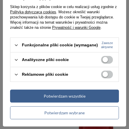
Sklep korzysta z plików cookie w celu realizacji usług zgodnie z
Polityką dotyczącą cookies
. Możesz określić warunki
przechowywania lub dostępu do cookie w Twojej przeglądarce.
Więcej informacji na temat warunków i prywatności można
znaleźć także na stronie
Prywatność i warunki Google
.
Zawsze
Funkcjonalne pliki cookie (wymagane)
aktywne
Analityczne pliki cookie
Reklamowe pliki cookie
Skórzane etui na wizytówki, karty brązowo kremowe Vip Collection Palermo 18
Skórzane etui na wizytówki, karty kremowo brązowe Vip Collection Palermo 18
139,99 zł
139,99 zł
Potwierdzam wszystkie
Potwierdzam wybrane