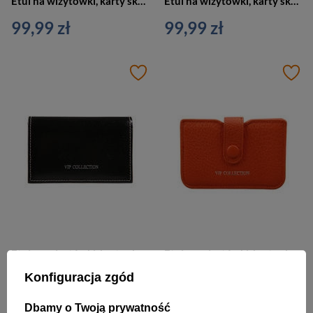
Etui na wizytówki, karty skórzane szare metaliczne Vip Collection Palermo 15 GREY
Etui na wizytówki, karty skórzane szary Vip Collection Palermo 14 GREY
99,99 zł
99,99 zł
Etui na wizytówki, karty skórzane czarne Vip Collection Palermo 14 BL
Etui na wizytówki, karty skórzane pomarańczowe Vip Collection Palermo 17
Konfiguracja zgód
99,99 zł
99,99 zł
Dbamy o Twoją prywatność