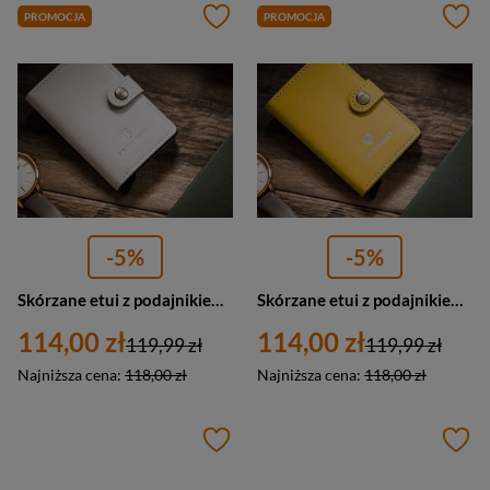
PROMOCJA
PROMOCJA
-5%
-5%
Skórzane etui z podajnikiem na karty i wizytówki białe Peterson PTN ES
Skórzane etui z podajnikiem na karty i wizytówki żółte Peterson PTN ES
114,00 zł
114,00 zł
119,99 zł
119,99 zł
Najniższa cena:
118,00 zł
Najniższa cena:
118,00 zł