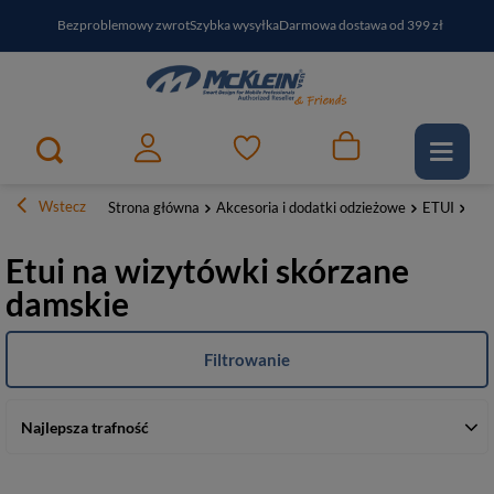
Bezproblemowy zwrot
Szybka wysyłka
Darmowa dostawa od 399 zł
PayPo - kup i zapłać za
30
dni
Zapisz się do newslettera i odbierz RABAT
Wstecz
Strona główna
Akcesoria i dodatki odzieżowe
ETUI
Na 
Etui na wizytówki skórzane
damskie
Filtrowanie
Najlepsza trafność