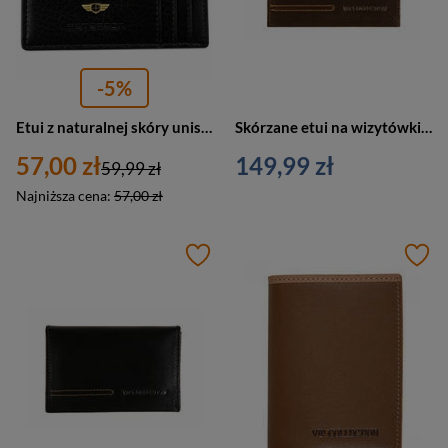
-5%
Etui z naturalnej skóry unisex Peterson CC-224 na karty i dokumenty małe czarne
Skórzane etui na wizytówki, karty brązowe Vip Collection London2 14 BR
57,00 zł
149,99 zł
59,99 zł
Najniższa cena:
57,00 zł