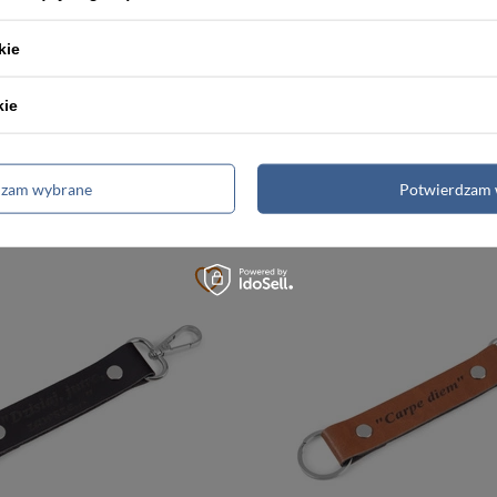
kie
kie
Brelok ze skóry naturalnej unisex B6 personalizowany czerwony
49,99 zł
dzam wybrane
Potwierdzam 