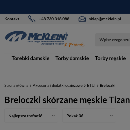
Kontakt
+48 730 318 088
sklep@mcklein.pl
Torebki damskie
Torby damskie
Torby męskie
Strona główna
Akcesoria i dodatki odzieżowe
ETUI
Breloczki
Breloczki skórzane męskie Tiza
Najlepsza trafność
Pokaż 36