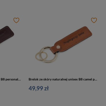
Brelok ze skóry naturalnej unisex B8 personalizowany z grawerem bordowy
Brelok ze skóry naturalnej unisex B8 camel personalizowany z grawerem camel
49,99 zł