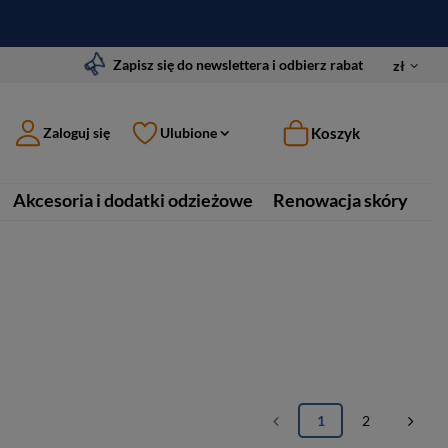
Zapisz się do newslettera i odbierz rabat
zł
Koszyk
Zaloguj się
Ulubione
Akcesoria i dodatki odzieżowe
Renowacja skóry
1
2