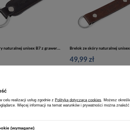
Brelok ze skóry naturalnej unisex B7 z grawerem personalizowany czekoladowy
49,99 zł
ość
w celu realizacji usług zgodnie z
Polityką dotyczącą cookies
. Możesz określi
eglądarce. Więcej informacji na temat warunków i prywatności można znaleźć
cookie (wymagane)