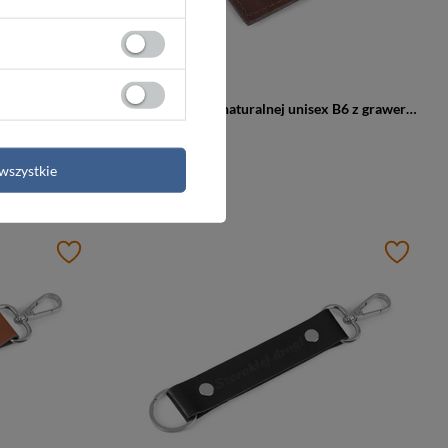
Brelok ze skóry naturalnej unisex B6 z grawerem personalizowany czekoladowy
Brelok ze skóry naturalnej unisex B6 z grawerem personalizowany brązowy
49,99 zł
wszystkie