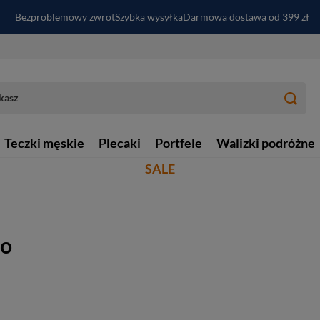
Bezproblemowy zwrot
Szybka wysyłka
Darmowa dostawa od 399 zł
PayPo - kup i zapłać za
30
dni
Zapisz się do newslettera i odbierz RABAT
Teczki męskie
Plecaki
Portfele
Walizki podróżne
SALE
no