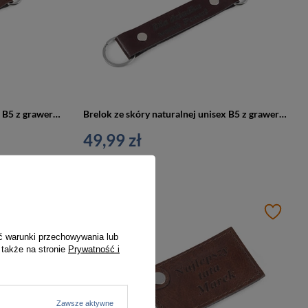
Brelok ze skóry naturalnej unisex B5 z grawerem personalizowany brąz
Brelok ze skóry naturalnej unisex B5 z grawerem personalizowany bordowy
49,99 zł
ć warunki przechowywania lub
 także na stronie
Prywatność i
Zawsze aktywne