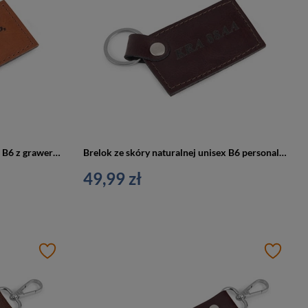
Brelok ze skóry naturalnej unisex B6 z grawerem personalizowany camel
Brelok ze skóry naturalnej unisex B6 personalizowany grawerowany bordowy
49,99 zł