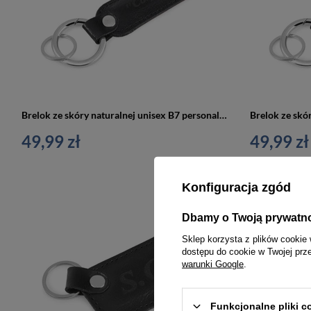
Brelok ze skóry naturalnej unisex B7 personalizowany z grawerem czarny
49,99 zł
49,99 zł
Konfiguracja zgód
Dbamy o Twoją prywatn
Sklep korzysta z plików cookie 
dostępu do cookie w Twojej prz
warunki Google
.
Funkcjonalne pliki 