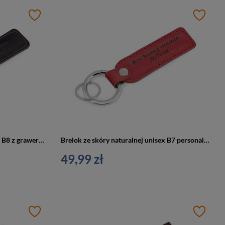
Brelok ze skóry naturalnej unisex B8 z grawerem personalizowany czekoladowy
Brelok ze skóry naturalnej unisex B7 personalizowany z grawerem czerwony
49,99 zł