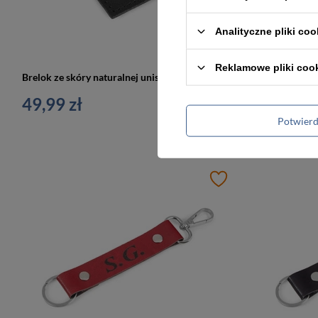
Analityczne pliki coo
Reklamowe pliki coo
Brelok ze skóry naturalnej unisex B6 z grawerem personalizowany czarny
49,99 zł
49,99 zł
Potwier