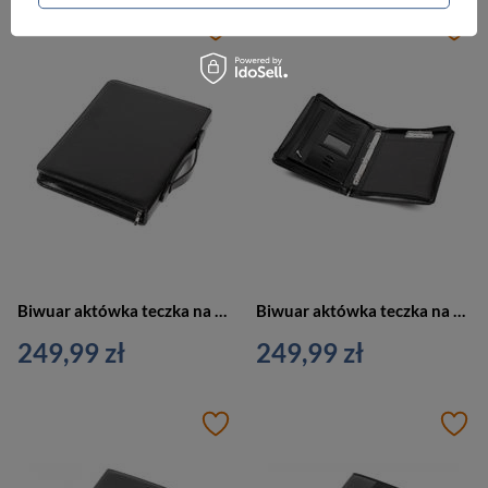
Biwuar aktówka teczka na dokumenty z rączką czarna Vip Collection AK-04N
Biwuar aktówka teczka na dokumenty czarna Vip Collection AK-03N
249,99 zł
249,99 zł