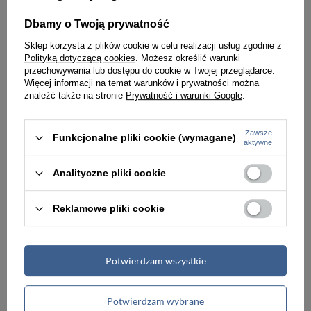
Biwuar z rączką aktówka teczka na dokumenty z kalkulatorem czarna Vip Collection AK-08
Biwuar z rączką aktówka teczka na dokumenty czarna Vip Collection AK-07N
Dbamy o Twoją prywatność
249,99 zł
249,99 zł
Sklep korzysta z plików cookie w celu realizacji usług zgodnie z
Polityką dotyczącą cookies
. Możesz określić warunki
przechowywania lub dostępu do cookie w Twojej przeglądarce.
Więcej informacji na temat warunków i prywatności można
znaleźć także na stronie
Prywatność i warunki Google
.
Zawsze
Funkcjonalne pliki cookie (wymagane)
aktywne
Analityczne pliki cookie
Reklamowe pliki cookie
Biwuar aktówka teczka na dokumenty czarna Vip Collection AK-06
Biwuar aktówka teczka na dokumenty czarna Vip Collection AK-05
Potwierdzam wszystkie
239,99 zł
239,99 zł
Potwierdzam wybrane