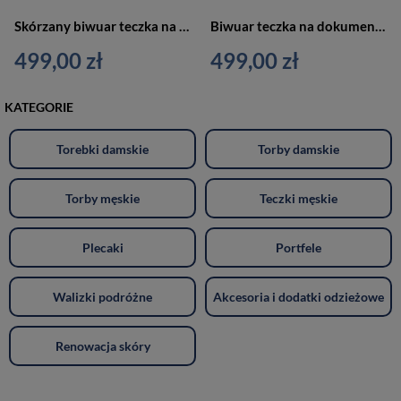
Skórzany biwuar teczka na dokumenty brązowa Verus VE308
Biwuar teczka na dokumenty czarno-szara - Vip Collection 405 BL/GRY
499,00 zł
499,00 zł
KATEGORIE
Torebki damskie
Torby damskie
Torby męskie
Teczki męskie
Plecaki
Portfele
Walizki podróżne
Akcesoria i dodatki odzieżowe
Renowacja skóry