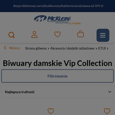
Bezproblemowy zwrot
Szybka wysyłka
Darmowa dostawa od 399 zł
PayPo - kup i zapłać za
30
dni
Zapisz się do newslettera i odbierz RABAT
Wstecz
Strona główna
Akcesoria i dodatki odzieżowe
ETUI
Biw
Biwuary damskie Vip Collection
Filtrowanie
Najlepsza trafność