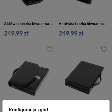
Aktówka teczka biwuar na dokumenty czarny Vip Collection AK-09
Aktówka teczka biwuar na dokumenty czarny Vip Collection AK-09
249,99 zł
249,99 zł
Konfiguracja zgód