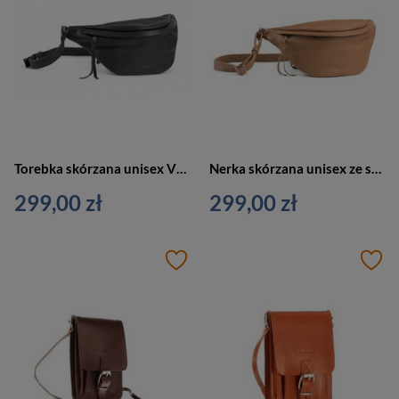
Torebka skórzana unisex VOOC EP19 nerka crossbody mała czarna
Nerka skórzana unisex ze skóry naturalnej VOOC EP19 crossbody camel brąz
299,00 zł
299,00 zł