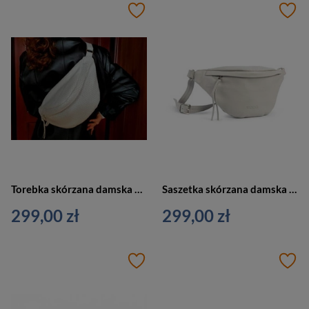
Torebka skórzana damska VOOC EP19 nerka przez ramię duża biała
Saszetka skórzana damska VOOC EP19 nerka na ramię mała wygodna szara
299,00 zł
299,00 zł