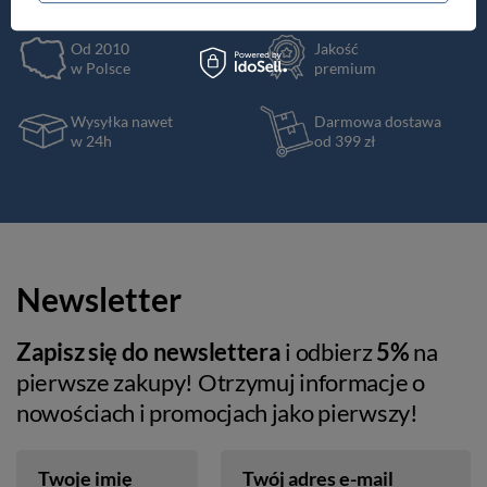
Od 2010
Jakość
w Polsce
premium
Wysyłka nawet
Darmowa dostawa
w 24h
od 399 zł
Newsletter
Zapisz się do newslettera
i odbierz
5%
na
pierwsze zakupy! Otrzymuj informacje o
nowościach i promocjach jako pierwszy!
Twoje imię
Twój adres e-mail