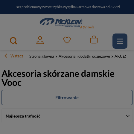
Bezproblemowy zwrot
Szybka wysyłka
Darmowa dostawa od 399 zł
PayPo - kup i zapłać za
30
dni
Zapisz się do newslettera i odbierz RABAT
Wstecz
Strona główna
Akcesoria i dodatki odzieżowe
AKCESORI
Akcesoria skórzane damskie
Vooc
Filtrowanie
Najlepsza trafność