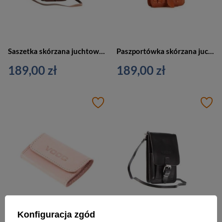
Saszetka skórzana juchtowa unisex VOOC P19 paszportówka na ramię mała brązowa
Paszportówka skórzana juchtowa unisex VOOC P19 saszetka na ramię do paska koniakowa
189,00 zł
189,00 zł
Konfiguracja zgód