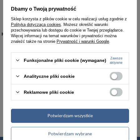
Etui na klucze ze skóry naturalnej unisex VOOC P10 vintage jucht naturalne
Paszportówka skórzana juchtowa unisex VOOC Vintage P19 saszetka na ramię czarna
Dbamy o Twoją prywatność
59,99 zł
189,00 zł
Sklep korzysta z plików cookie w celu realizacji usług zgodnie z
Polityką dotyczącą cookies
. Możesz określić warunki
przechowywania lub dostępu do cookie w Twojej przeglądarce.
KATEGORIE
Więcej informacji na temat warunków i prywatności można
znaleźć także na stronie
Prywatność i warunki Google
.
Torebki damskie
Torby damskie
Zawsze
Funkcjonalne pliki cookie (wymagane)
aktywne
Torby męskie
Teczki męskie
Analityczne pliki cookie
Plecaki
Portfele
Reklamowe pliki cookie
Walizki podróżne
Akcesoria i dodatki odzieżowe
Potwierdzam wszystkie
Renowacja skóry
Potwierdzam wybrane