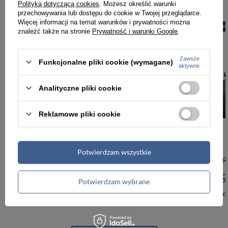
Polityką dotyczącą cookies
. Możesz określić warunki
przechowywania lub dostępu do cookie w Twojej przeglądarce.
Więcej informacji na temat warunków i prywatności można
PROMOCJA
NOWOŚĆ
PROMOCJA
NOW
znaleźć także na stronie
Prywatność i warunki Google
.
Zawsze
Funkcjonalne pliki cookie (wymagane)
aktywne
Analityczne pliki cookie
Reklamowe pliki cookie
-5%
Potwierdzam wszystkie
Skórzany, elegancki pasek męski ze skóry naturalnej w brązowym kolorze - Peterson
95,00 zł
99,99 zł
95,00 zł
9
Potwierdzam wybrane
Najniższa cena:
95,00 zł
Najniższa cena: