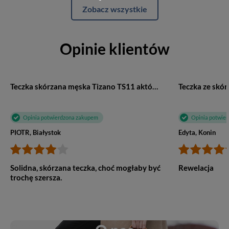
Zobacz wszystkie
Opinie klientów
Teczka skórzana męska Tizano TS11 aktówka na laptopa A4 czarna
Opinia potwierdzona zakupem
Opinia potwie
PIOTR, Białystok
Edyta, Konin
Solidna, skórzana teczka, choć mogłaby być
Rewelacja
trochę szersza.