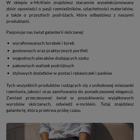
W sklepie e-McKlein znajdziesz starannie wyselekcjonowany
zbiór opowieści o pasji rzemieślników, szlachetności materiałów,
a także o przyszłych podróżach, które odbędziesz z naszymi
produktami.
Pasjonuje nas świat galanterii skórzanej:
wyrafinowanych torebek i toreb
gustownych oraz praktycznych portfeli
wygodnych plecaków dodających szyku
pakownych walizek podróżnych
stylowych dodatków w postaci rękawiczek i pasków
Tych wszystkich produktów rodzących się z unikatowej mieszanki
rzemiosła, jakości oraz zamiłowania do ponadczasowej elegancji.
Zamiast przeczesywać świat w poszukiwaniu wyjątkowych
wyrobów skórzanych, odwiedź e-mcklein. Tutaj znajdziesz
galanterię, która przetrwa próbę czasu.