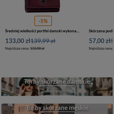
-5%
Średniej wielkości portfel damski wykonany ze skóry naturalnej i ekologicznej w fioletowym kolorze - Peterson
133,00 zł
139,99 zł
57,00 zł
5
Najniższa cena:
133,00 zł
Najniższa cena:
Torby skórzane damskie
Zobacz wszystkie
Torby skórzane męskie