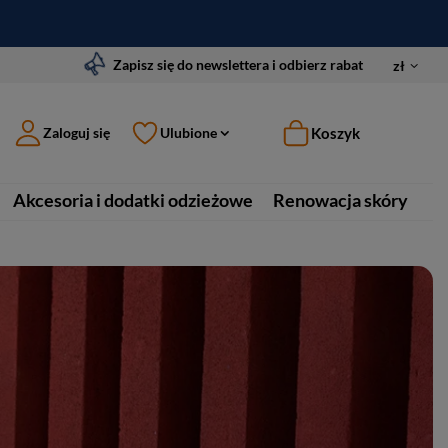
Zapisz się do newslettera i odbierz rabat
zł
Koszyk
Zaloguj się
Ulubione
Akcesoria i dodatki odzieżowe
Renowacja skóry