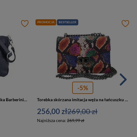
PROMOCJA
BESTSELLER
-5%
Torebka ze skóry naturalnej damska Barberini's 519-4 listonoszka mała granatowa
Torebka skórzana imitacja węża na łańcuszku damska Barberini's 970-31 listonoszka mała kolorowa
256,00 zł
269,00 zł
Najniższa cena:
269,99 zł