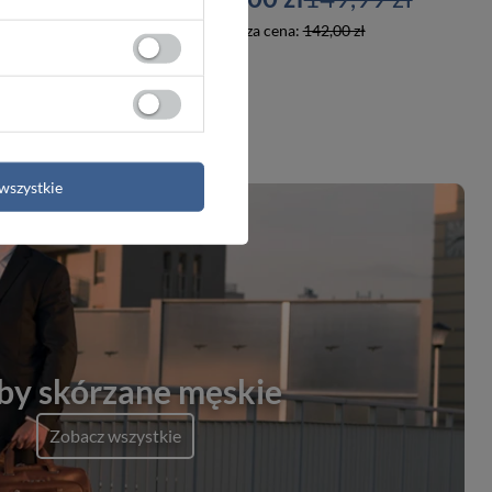
3,00 zł
Najniższa cena:
142,00 zł
wszystkie
by skórzane męskie
Zobacz wszystkie