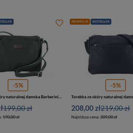
TSELLER
PROMOCJA
BESTSELLER
-5%
-5%
Torebka ze skóry naturalnej damska Barberini's 633-42 listonoszka mała ciemnozielona
ł
199,00 zł
208,00 zł
219,00 zł
a:
190,00 zł
Najniższa cena:
209,00 zł