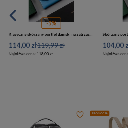
-5%
Klasyczny skórzany portfel damski na zatrzask niebieski — Peterson 116-BO
114,00 zł
119,99 zł
104,00 z
Najniższa cena:
118,00 zł
Najniższa cen
PROMOCJA