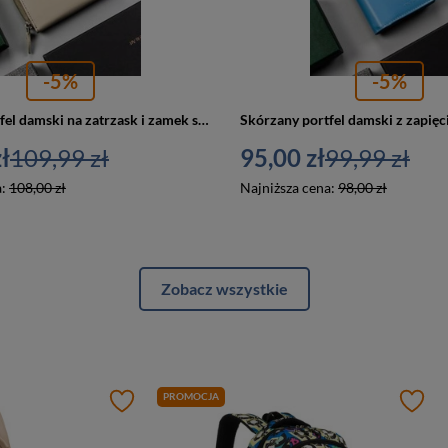
-5%
-5%
Skórzany portfel damski na zatrzask i zamek szary — Peterson KA-21
ł
109,99 zł
95,00 zł
99,99 zł
a:
108,00 zł
Najniższa cena:
98,00 zł
Zobacz wszystkie
PROMOCJA