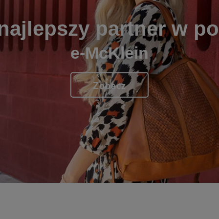
najlepszy partner w p
e-McKlein
Zobacz
1
2