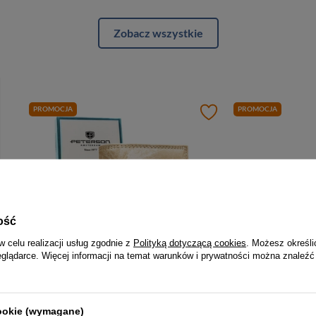
Zobacz wszystkie
PROMOCJA
PROMOCJA
ość
w celu realizacji usług zgodnie z
Polityką dotyczącą cookies
. Możesz określi
eglądarce. Więcej informacji na temat warunków i prywatności można znaleźć
-5%
tfel damski w kwiaty wykonany ze skóry naturalnej i ekologicznej, zamykany zatrzaskiem - Peterson
Mały, beżowy portfel damski zamykany na bigiel i zatrzask, pokryty roślinnym wzorem - Peterson
114,00 zł
119,99 zł
123,00 zł
1
cookie (wymagane)