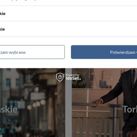
Najniższa cena:
114,00 zł
Najniższa cena:
12
kie
kie
dzam wybrane
Potwierdzam 
skie
Tor