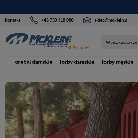
Kontakt
+48 730 318 088
sklep@mcklein.pl
Torebki damskie
Torby damskie
Torby męskie