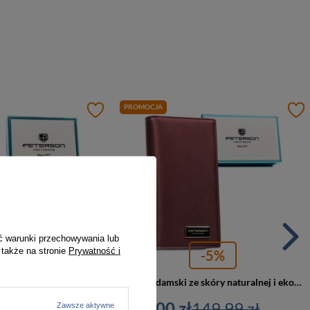
PROMOCJA
ć warunki przechowywania lub
 także na stronie
Prywatność i
-5%
-5%
Średni portfel damski ze skóry ekologicznej i naturalnej w białym kolorze - Peterson
Portfel damski ze skóry naturalnej i ekologicznej w fioletowym kolorze zamykany na magnes i suwak - Peterson
29,99 zł
142,00 zł
149,99 zł
Zawsze aktywne