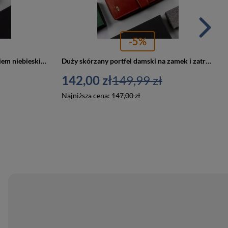
-5%
Skórzany portfel damski z zapięciem niebieski RFID — Peterson 2517-BO
Duży skórzany portfel damski na zamek i zatrzask brązowy — Peterson 2519-BO
142,00 zł
149,99 zł
Najniższa cena:
147,00 zł
PROMOCJA
PROMOCJA