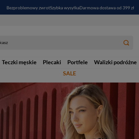
PayPo - kup i zapłać za
30
dni
Zapisz się do newslettera i odbierz RABAT
Bezproblemowy zwrot
Szybka wysyłka
Darmowa dostawa od 399 zł
Teczki męskie
Plecaki
Portfele
Walizki podróżne
SALE