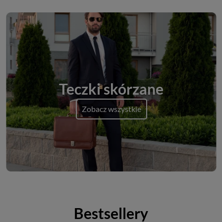
Teczki skórzane
Zobacz wszystkie
Bestsellery