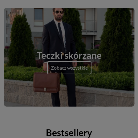
Teczki skórzane
Zobacz wszystkie
Bestsellery