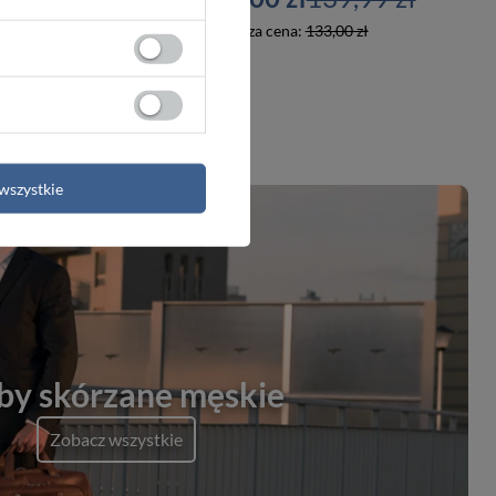
3,00 zł
Najniższa cena:
133,00 zł
wszystkie
by skórzane męskie
Zobacz wszystkie