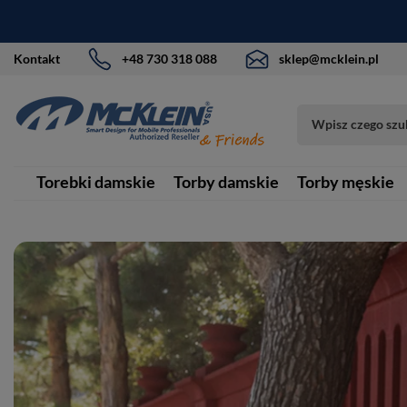
Kontakt
+48 730 318 088
sklep@mcklein.pl
Torebki damskie
Torby damskie
Torby męskie