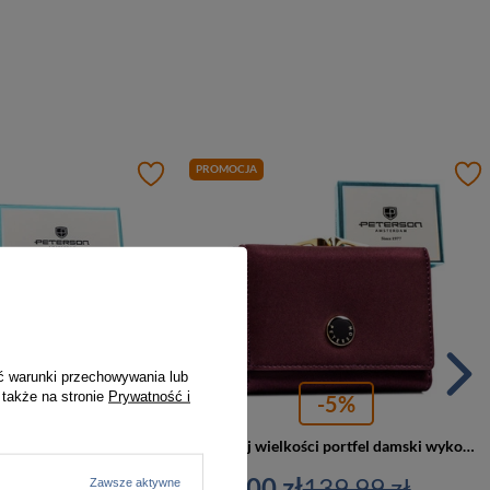
PROMOCJA
ć warunki przechowywania lub
 także na stronie
Prywatność i
-5%
-5%
Biały portfel damski z systemem RFID zamykany na zatrzask - Peterson
Średniej wielkości portfel damski wykonany ze skóry naturalnej i ekologicznej w fioletowym kolorze - Peterson
29,99 zł
133,00 zł
139,99 zł
Zawsze aktywne