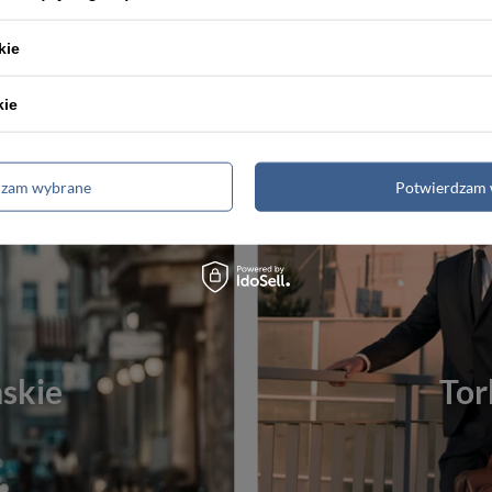
Najniższa cena:
133,00 zł
Najniższa cena:
12
kie
kie
dzam wybrane
Potwierdzam 
skie
Tor