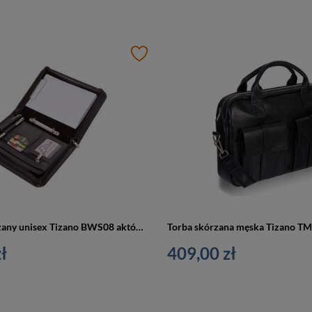
Biuwuar skórzany unisex Tizano BWS08 aktówka A5 czekoladowy
ł
409,00 zł