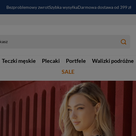
PayPo - kup i zapłać za
30
dni
Zapisz się do newslettera i odbierz RABAT
Bezproblemowy zwrot
Szybka wysyłka
Darmowa dostawa od 399 zł
Teczki męskie
Plecaki
Portfele
Walizki podróżne
SALE