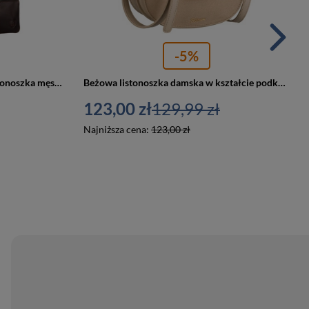
-5%
Brązowa, klasyczna, skórzana listonoszka męska z kieszonkami i etui - Peterson
Beżowa listonoszka damska w kształcie podkówki zamykana klipsem magnetycznym - Peterson
123,00 zł
129,99 zł
Najniższa cena:
123,00 zł
PROMOCJA
PROMOCJA