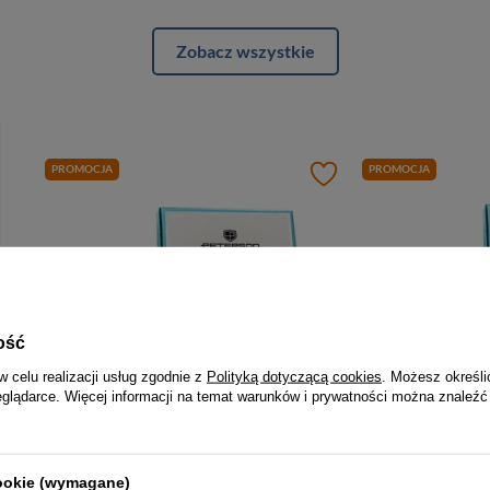
Zobacz wszystkie
PROMOCJA
PROMOCJA
ość
w celu realizacji usług zgodnie z
Polityką dotyczącą cookies
. Możesz określi
eglądarce. Więcej informacji na temat warunków i prywatności można znaleźć
-5%
Niebieski, poręczny portfelik damski ze skóry naturalnej z systemem RFID, zamykany zatrzaskiem i suwakiem - Peterson
Duży portfel damski w kwiaty wykonany ze skóry naturalnej i ekologicznej z systemem RFID - Peterson
133,00 zł
139,99 zł
123,00 zł
1
cookie (wymagane)