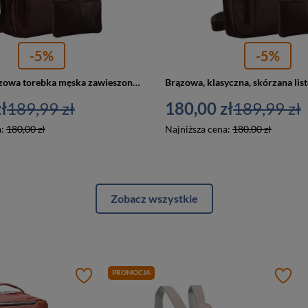
-5%
-5%
Skórzana, brązowa torebka męska zawieszona na pasku. W zestawie saszetka na klucze - Peterson
ł
189,99 zł
180,00 zł
189,99 zł
a:
180,00 zł
Najniższa cena:
180,00 zł
Zobacz wszystkie
PROMOCJA