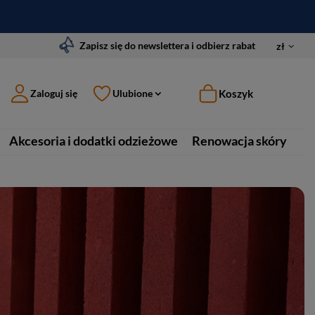
Zapisz się do newslettera i odbierz rabat
zł
Koszyk
Zaloguj się
Ulubione
Akcesoria i dodatki odzieżowe
Renowacja skóry