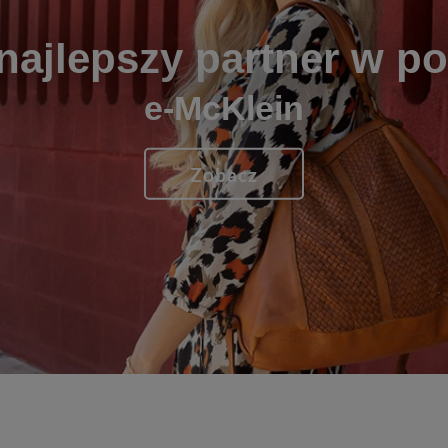
najlepszy partner w p
e-McKlein
Zobacz
1
2