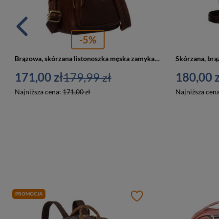
-5%
Brązowa, skórzana listonoszka męska zamykana suwakiem - Peterson
171,00 zł
179,99 zł
180,00 z
Najniższa cena:
171,00 zł
Najniższa cen
PROMOCJA