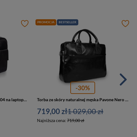
PROMOCJA
BESTSELLER
-30%
Torba skórzana męska Tizano TM04 na laptopa biznesowa A4 czarna
Torba ze skóry naturalnej męska Pavone Nero Siena 2379 na laptopa A4 czarna
719,00 zł
1 029,00 zł
Najniższa cena:
719,00 zł