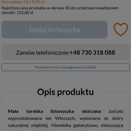
Oszczędzasz
5
%
( 8.00 zł )
Najniższa cena produktu w okresie 30 dni przed wprowadzeniem
obniżki:
152,00 zł
Dodaj do koszyka
Zamów telefonicznie:
+48 730 318 088
Powiadom mnie o dostępności produktu
Opis produktu
Mała torebka listonoszka skórzana
została
wyprodukowana we Włoszech, wykonana ze skóry
naturalnej miękkiej. Niewielka gabarytowo, mieszcząca