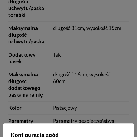
długości
uchwytu/paska
torebki
Maksymalna
długość 31cm, wysokość 15cm
długość
uchwytu/paska
Dodatkowy
Tak
pasek
Maksymalna
długość 116cm, wysokość
długość
60cm
dodatkowego
paska na ramię
Kolor
Pistacjowy
Parametry
Parametry bezpieczeństwa
bezpieczeństwa
Konfiguracja zgód