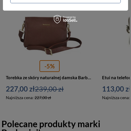
PROMOCJA
PROMOCJA
-5%
Torebka ze skóry naturalnej damska Barberini's 988-6 listonoszka mała brązowa
227,00 zł
239,00 zł
113,00 zł
Najniższa cena:
227,00 zł
Najniższa cena:
Polecane produkty marki