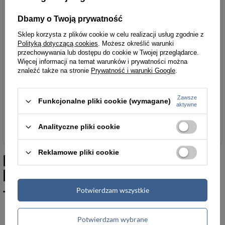
Dbamy o Twoją prywatność
Podmiot odpowiedzialny
P.P.H.U.
Sklep korzysta z plików cookie w celu realizacji usług zgodnie z
za ten produkt na terenie
Lider,Home&Decor
Polityką dotyczącą cookies
. Możesz określić warunki
UE
Wysopal
przechowywania lub dostępu do cookie w Twojej przeglądarce.
Bogumił
Więcej
Więcej informacji na temat warunków i prywatności można
znaleźć także na stronie
Prywatność i warunki Google
.
Zawsze
Funkcjonalne pliki cookie (wymagane)
aktywne
Akcesoria i dodatki odzieżowe
Analityczne pliki cookie
Reklamowe pliki cookie
Podobne do
Mała skórzana
listonoszka na ramię limonkowa
- Barberini's 334/1-48
Potwierdzam wszystkie
Potwierdzam wybrane