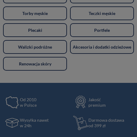
Torby męskie
Teczki męskie
Plecaki
Portfele
Walizki podróżne
Akcesoria i dodatki odzieżowe
Renowacja skóry
Od 2010
Jakość
w Polsce
premium
Wysyłka nawet
Darmowa dostawa
w 24h
od 399 zł