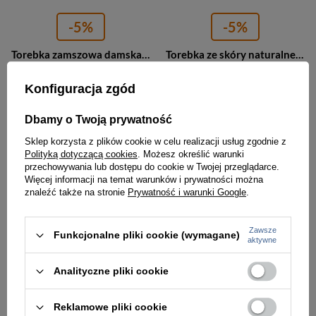
-5%
-5%
Torebka zamszowa damska Barberini's 1003-12 worek A4 jasnobrązowa
Torebka ze skóry naturalnej damska Barberini's 1003-6 worek A4 brązowa
284,00 zł
284,00 zł
299,00 zł
299,00 zł
Konfiguracja zgód
Najniższa cena:
284,00 zł
Najniższa cena:
284,00 zł
Dbamy o Twoją prywatność
Sklep korzysta z plików cookie w celu realizacji usług zgodnie z
PROMOCJA
PROMOCJA
Polityką dotyczącą cookies
. Możesz określić warunki
przechowywania lub dostępu do cookie w Twojej przeglądarce.
Więcej informacji na temat warunków i prywatności można
znaleźć także na stronie
Prywatność i warunki Google
.
Zawsze
Funkcjonalne pliki cookie (wymagane)
aktywne
Analityczne pliki cookie
-5%
-5%
Reklamowe pliki cookie