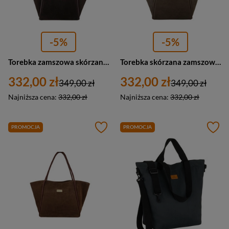
-5%
-5%
Torebka zamszowa skórzana damska Barberini's 1008-11 shopper A4 ciemnobrązowa
Torebka skórzana zamszowa damska Barberini's 1008-9 shopper A4 ciemnobeżowa
332,00 zł
332,00 zł
349,00 zł
349,00 zł
Najniższa cena:
332,00 zł
Najniższa cena:
332,00 zł
PROMOCJA
PROMOCJA