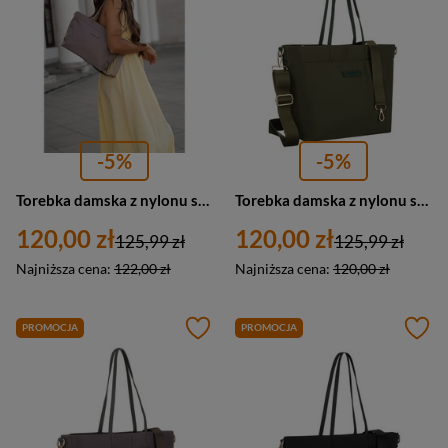
-5%
-5%
Torebka damska z nylonu shopperka Peterson JN-10 duża beżowa
Torebka damska z nylonu shopper Peterson JN-10 duża A4 zielona
120,00 zł
120,00 zł
125,99 zł
125,99 zł
Najniższa cena:
122,00 zł
Najniższa cena:
120,00 zł
PROMOCJA
PROMOCJA