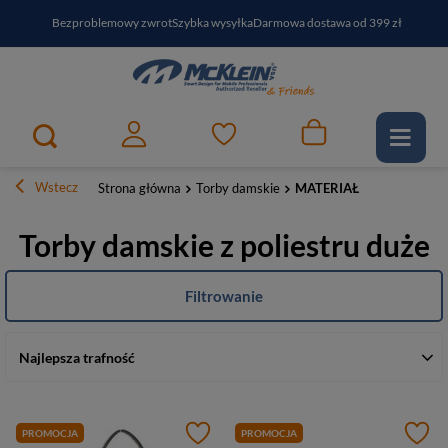
Bezproblemowy zwrot
Szybka wysyłka
Darmowa dostawa od 399 zł
PayPo - kup i zapłać za
30
dni
Zapisz się do newslettera i odbierz RABAT
Wstecz
Strona główna
Torby damskie
MATERIAŁ
Torby damskie z poliestru duże
Filtrowanie
Najlepsza trafność
PROMOCJA
PROMOCJA