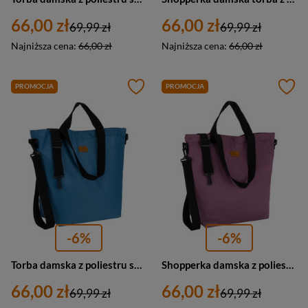
66,00 zł
66,00 zł
69,99 zł
69,99 zł
Najniższa cena:
66,00 zł
Najniższa cena:
66,00 zł
PROMOCJA
PROMOCJA
-6%
-6%
Torba damska z poliestru shopper A4 Peterson TZ15605D duża błękitna
Shopperka damska z poliestru trapezowa Rovicky R-TZ15605-ZJ duża A4 fioletowa
66,00 zł
66,00 zł
69,99 zł
69,99 zł