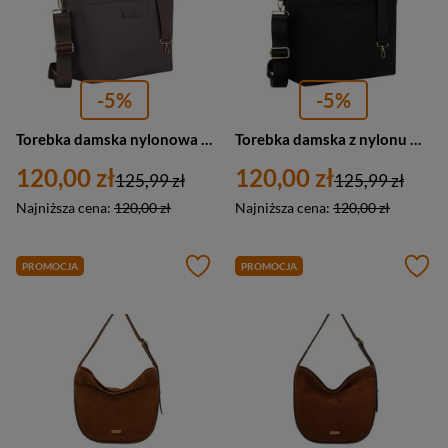
-5%
-5%
Torebka damska nylonowa shopper z paskiem regulowanym Peterson JN-10 duża A4 szara
Torebka damska z nylonu miejski shopper Peterson JN-10 duża A4 czarna
120,00 zł
120,00 zł
125,99 zł
125,99 zł
Najniższa cena:
120,00 zł
Najniższa cena:
120,00 zł
PROMOCJA
PROMOCJA