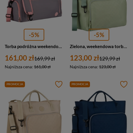
-5%
-5%
Torba podróżna weekendowa sportowa w szaro-różowym kolorze z komorą na obuwie Peterson
Zielona, weekendowa torba podróżna z poliestru - Peterson
161,00 zł
123,00 zł
169,99 zł
129,99 zł
Najniższa cena:
161,00 zł
Najniższa cena:
123,00 zł
PROMOCJA
PROMOCJA