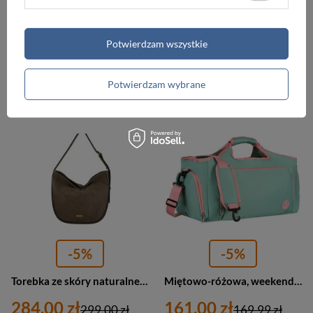
Torebka zamszowa damska Barberini's 1003-1 worek A4 czarna
Torebka ze skóry naturalnej damska Barberini's 1003-5 worek A4 bordowa
284,00 zł
284,00 zł
299,00 zł
299,00 zł
Potwierdzam wszystkie
Najniższa cena:
284,00 zł
Najniższa cena:
284,00 zł
Potwierdzam wybrane
PROMOCJA
PROMOCJA
-5%
-5%
Torebka ze skóry naturalnej damska Barberini's 1003-9 worek A4 ciemnobeżowa
Miętowo-różowa, weekendowa torba podróżna z komorą termiczną na obuwie - Peterson
284,00 zł
161,00 zł
299,00 zł
169,99 zł