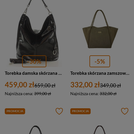
-30%
-5%
Torebka damska skórzana worek shopper bag czarny A4 Marco Mazzini s92a
Torebka skórzana zamszowa damska Barberini's 1008-2 shopperka A4 beżowa
459,00 zł
332,00 zł
659,00 zł
349,00 zł
Najniższa cena:
399,00 zł
Najniższa cena:
332,00 zł
PROMOCJA
PROMOCJA