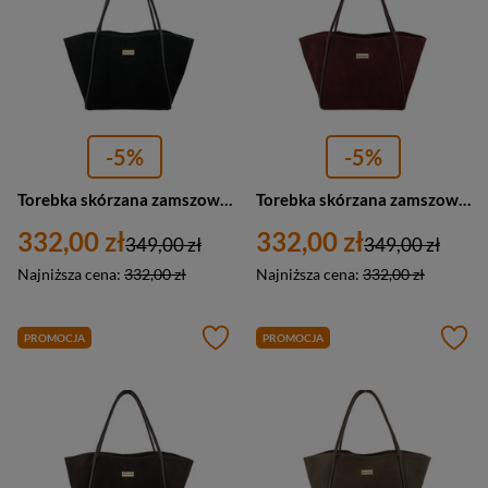
-5%
-5%
Torebka skórzana zamszowa damska Barberini's 1008-1 shopper A4 czarna
Torebka skórzana zamszowa damska Barberini's 1008-5 shopperka A4 bordowa
332,00 zł
332,00 zł
349,00 zł
349,00 zł
Najniższa cena:
332,00 zł
Najniższa cena:
332,00 zł
PROMOCJA
PROMOCJA