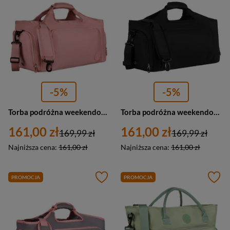
-5%
-5%
Torba podróżna weekendowa sportowa w różowym kolorze zamykana na suwak Peterson
Torba podróżna weekendowa czarna sportowa Peterson
161,00 zł
161,00 zł
169,99 zł
169,99 zł
Najniższa cena:
161,00 zł
Najniższa cena:
161,00 zł
PROMOCJA
PROMOCJA