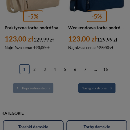
-5%
-5%
Praktyczna torba podróżna z poliestru w beżowym kolorze, wyposażona w uchwyt na walizkę - Peterson
Weekendowa torba podróżna z poliestru w granatowym kolorze - Peterson
123,00 zł
123,00 zł
129,99 zł
129,99 zł
Najniższa cena:
123,00 zł
Najniższa cena:
123,00 zł
1
2
3
4
5
6
7
...
16
Poprzednia strona
Następna strona
KATEGORIE
Torebki damskie
Torby damskie