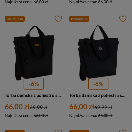
Najniższa cena:
66,00 zł
Najniższa cena:
66,00 zł
PROMOCJA
PROMOCJA
-6%
-6%
Torba damska z poliestru shopper A4 Peterson TZ15605D duża czarna
Torba damska z poliestru shopper Rovicky R-TZ15605-ZH duża A4 czarna
66,00 zł
66,00 zł
69,99 zł
69,99 zł
Najniższa cena:
66,00 zł
Najniższa cena:
66,00 zł