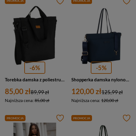
PROMOCJA
PROMOCJA
-6%
-5%
Torebka damska z poliestru shopper bag Peterson TZ15605 duża A4 czarna
Shopperka damska nylonowa miejska Peterson JN-10 duża A4 granatowa
85,00 zł
120,00 zł
89,99 zł
125,99 zł
Najniższa cena:
85,00 zł
Najniższa cena:
120,00 zł
PROMOCJA
PROMOCJA