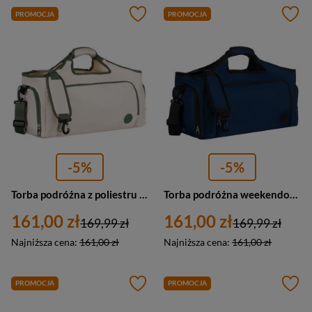
PROMOCJA
PROMOCJA
-5%
-5%
Torba podróżna z poliestru unisex Peterson 24480 weekendowa A4 zielono-ecru
Torba podróżna weekendowa na ramię sportowa granatowa Peterson
161,00 zł
161,00 zł
169,99 zł
169,99 zł
Najniższa cena:
161,00 zł
Najniższa cena:
161,00 zł
PROMOCJA
PROMOCJA