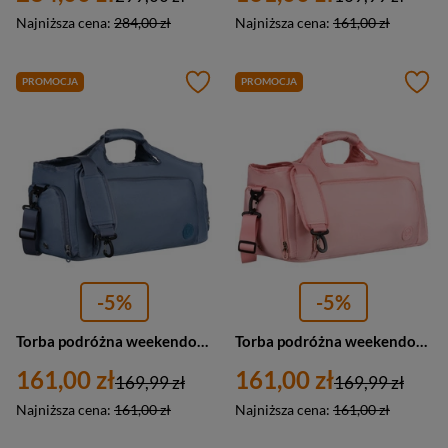
Najniższa cena:
284,00 zł
Najniższa cena:
161,00 zł
PROMOCJA
PROMOCJA
-5%
-5%
Torba podróżna weekendowa niebieska wyposażona w uchwyt na walizkę Peterson
Torba podróżna weekendowa z poliestru w różowym kolorze zamykana na suwak Peterson
161,00 zł
161,00 zł
169,99 zł
169,99 zł
Najniższa cena:
161,00 zł
Najniższa cena:
161,00 zł