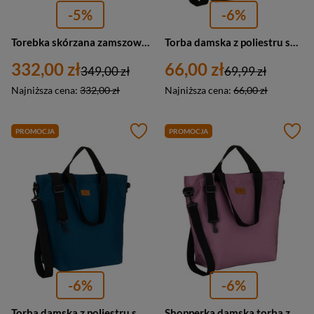
-5%
-6%
Torebka skórzana zamszowa damska Barberini's 1008-6 shopper A4 brązowa
Torba damska z poliestru shopper Rovicky R-TZ15605-ZJ duża A4 szara
332,00 zł
66,00 zł
349,00 zł
69,99 zł
Najniższa cena:
332,00 zł
Najniższa cena:
66,00 zł
PROMOCJA
PROMOCJA
-6%
-6%
Torba damska z poliestru shopper Peterson TZ15605D duża A4 turkusowa
Shopperka damska torba z poliestru A4 Peterson TZ15605D duża różowa