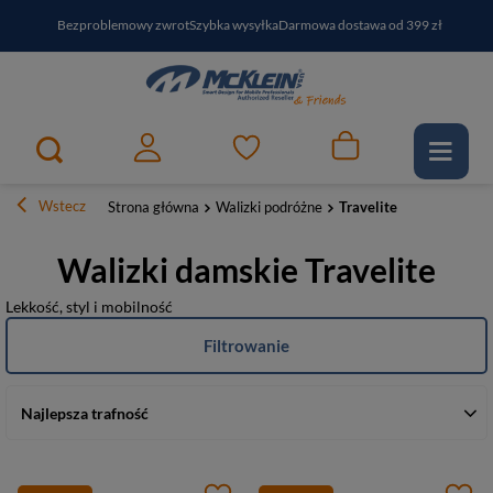
Bezproblemowy zwrot
Szybka wysyłka
Darmowa dostawa od 399 zł
PayPo - kup i zapłać za
30
dni
Zapisz się do newslettera i odbierz RABAT
Wstecz
Strona główna
Walizki podróżne
Travelite
Walizki damskie Travelite
Lekkość, styl i mobilność
Filtrowanie
Najlepsza trafność