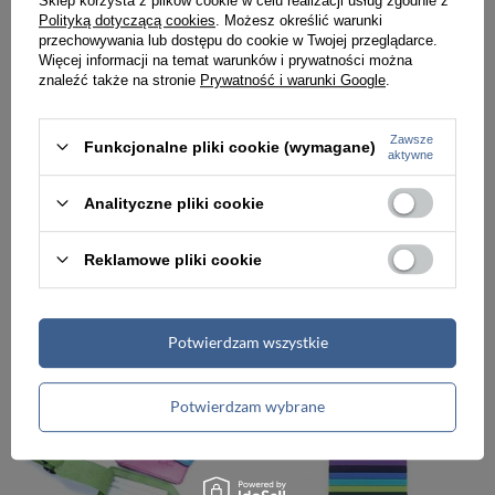
Sklep korzysta z plików cookie w celu realizacji usług zgodnie z
Polityką dotyczącą cookies
. Możesz określić warunki
przechowywania lub dostępu do cookie w Twojej przeglądarce.
Więcej informacji na temat warunków i prywatności można
znaleźć także na stronie
Prywatność i warunki Google
.
-6%
-6%
Zawsze
Funkcjonalne pliki cookie (wymagane)
aktywne
Walizka mała kabinowa podróżna niebieska - Travelite Air Base 75347-25
Zestaw 3 walizek podróżnych szampańskich - Travelite Base 75340-40
535,00 zł
1 691,00 zł
569,00 zł
Analityczne pliki cookie
1 799,00 zł
Najniższa cena:
535,00 zł
Najniższa cena:
1 749,00 zł
Reklamowe pliki cookie
PROMOCJA
PROMOCJA
Potwierdzam wszystkie
Potwierdzam wybrane