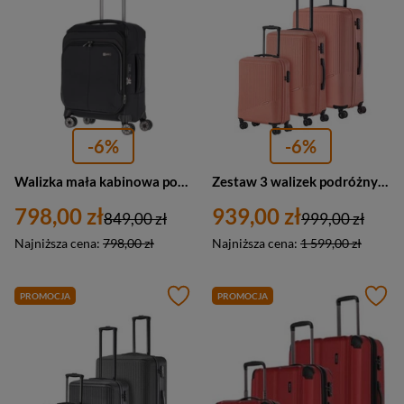
-6%
-6%
Walizka mała kabinowa podróżna czarna 4 kółka - Travelite Priima 91647-01
Zestaw 3 walizek podróżnych twardych koralowych - Travelite Bali 72340-88
798,00 zł
939,00 zł
849,00 zł
999,00 zł
Najniższa cena:
798,00 zł
Najniższa cena:
1 599,00 zł
PROMOCJA
PROMOCJA