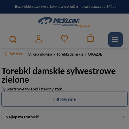
Bezproblemowy zwrot
Szybka wysyłka
Darmowa dostawa od 399 zł
PayPo - kup i zapłać za
30
dni
Zapisz się do newslettera i odbierz RABAT
Wstecz
Strona główna
Torebki damskie
OKAZJE
Torebki damskie sylwestrowe
zielone
Sylwestrowe torebki i zielony szyk.
Filtrowanie
Najlepsza trafność