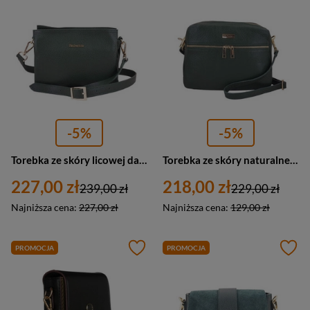
-5%
-5%
Torebka ze skóry licowej damska Barberini's 988-42 listonoszka mała ciemnozielona
Torebka ze skóry naturalnej damska Barberini's 979-42 listonoszka mała ciemnozielona
227,00 zł
218,00 zł
239,00 zł
229,00 zł
Najniższa cena:
227,00 zł
Najniższa cena:
129,00 zł
PROMOCJA
PROMOCJA