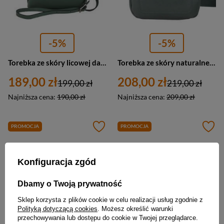
-5%
-5%
Torebka ze skóry licowej damska Barberinis 738-38 listonoszka wizytowa mała zielona
Torebka ze skóry naturalnej damska Barberini's 707-42 listonoszka mała ciemnozielona
189,00 zł
208,00 zł
199,00 zł
219,00 zł
Najniższa cena:
190,00 zł
Najniższa cena:
209,00 zł
PROMOCJA
PROMOCJA
Konfiguracja zgód
Dbamy o Twoją prywatność
Sklep korzysta z plików cookie w celu realizacji usług zgodnie z
Polityką dotyczącą cookies
. Możesz określić warunki
przechowywania lub dostępu do cookie w Twojej przeglądarce.