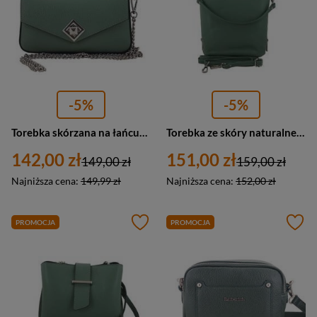
-5%
-5%
Torebka skórzana na łańcuszku damska Barberini's 890/2-38 kopertówka mała zielona
Torebka ze skóry naturalnej damska Barberini's 334/1-38 listonoszka mała zielona
142,00 zł
151,00 zł
149,00 zł
159,00 zł
Najniższa cena:
149,99 zł
Najniższa cena:
152,00 zł
PROMOCJA
PROMOCJA