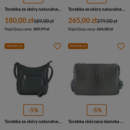
Torebka ze skóry naturalnej damska Barberini's 807-42 listonoszka mała ciemnozielona
Torebka ze skóry naturalnej damska Barberini's 641-42 listonoszka mała ciemnozielona
180,00 zł
265,00 zł
189,00 zł
279,00 zł
Najniższa cena:
189,99 zł
Najniższa cena:
266,00 zł
PROMOCJA
PROMOCJA
-5%
-5%
Torebka ze skóry naturalnej damska Barberinis 484-42 listonoszka mała ciemnozielona
Torebka skórzana damska Barberini's 604/1-42 listonoszka croco mała ciemnozielona