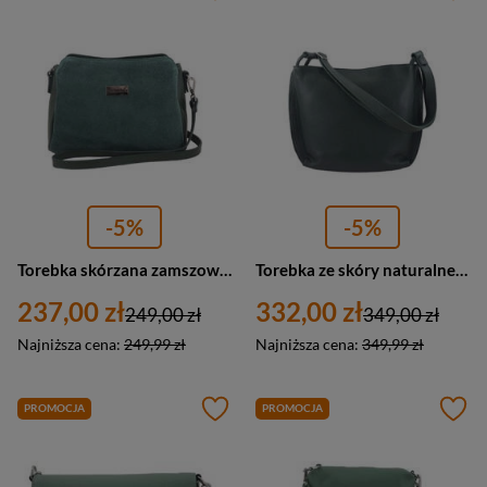
-5%
-5%
Torebka skórzana zamszowa damska Barberini's 931-42 listonoszka mała ciemnozielona
Torebka ze skóry naturalnej damska Barberini's 636-42 miejska mała ciemnozielona
237,00 zł
332,00 zł
249,00 zł
349,00 zł
Najniższa cena:
249,99 zł
Najniższa cena:
349,99 zł
PROMOCJA
PROMOCJA