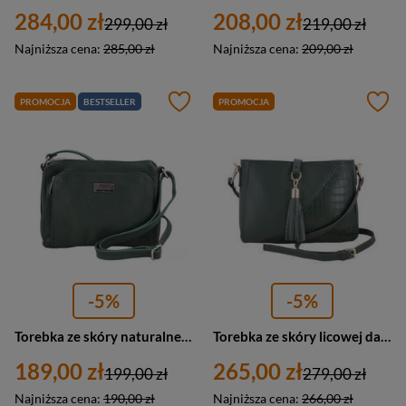
284,00 zł
208,00 zł
299,00 zł
219,00 zł
Najniższa cena:
285,00 zł
Najniższa cena:
209,00 zł
PROMOCJA
BESTSELLER
PROMOCJA
-5%
-5%
Torebka ze skóry naturalnej damska Barberini's 633-42 listonoszka mała ciemnozielona
Torebka ze skóry licowej damska Barberini's 956-42 listonoszka wizytowa mała ciemnozielona
189,00 zł
265,00 zł
199,00 zł
279,00 zł
Najniższa cena:
190,00 zł
Najniższa cena:
266,00 zł