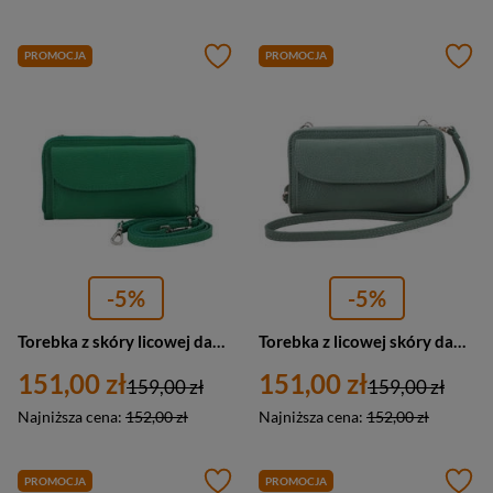
PROMOCJA
PROMOCJA
-5%
-5%
Torebka z skóry licowej damska Barberini's 909-47 wizytowa mini listonoszka jasnozielona
Torebka z licowej skóry damska Barberini's 909-38 wizytowa mała zielona
151,00 zł
151,00 zł
159,00 zł
159,00 zł
Najniższa cena:
152,00 zł
Najniższa cena:
152,00 zł
PROMOCJA
PROMOCJA