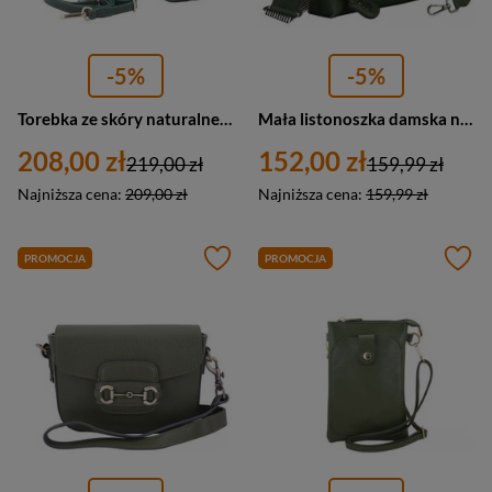
-5%
-5%
Torebka ze skóry naturalnej zamszowa damska Barberini's 891-42 listonoszka mała ciemnozielona
Mała listonoszka damska na ramię zielona ze skóry ekologicznej — LuluCastagnette UVEYS
208,00 zł
152,00 zł
219,00 zł
159,99 zł
Najniższa cena:
209,00 zł
Najniższa cena:
159,99 zł
PROMOCJA
PROMOCJA