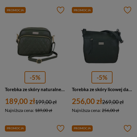
PROMOCJA
PROMOCJA
-5%
-5%
Torebka ze skóry naturalnej damska Barberini's 993-38 listonoszka pikowana mała zielona
Torebka ze skóry licowej damska Barberini's 984-42 listonoszka mała ciemnozielona
189,00 zł
256,00 zł
199,00 zł
269,00 zł
Najniższa cena:
189,00 zł
Najniższa cena:
256,00 zł
PROMOCJA
PROMOCJA