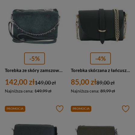
-5%
-4%
Torebka ze skóry zamszowej damska Barberini's 172/4-42 listonoszka mała ciemnozielona
Torebka skórzana z łańcuszkiem damska Barberinis 537-38 listonoszka mała zielona
142,00 zł
85,00 zł
149,00 zł
89,00 zł
Najniższa cena:
149,99 zł
Najniższa cena:
89,99 zł
PROMOCJA
PROMOCJA