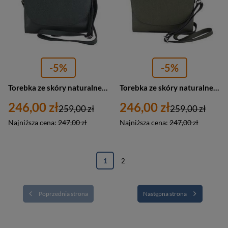
-5%
-5%
Torebka ze skóry naturalnej damska Barberini's 538-42 listonoszka z klapką mała ciemnozielona
Torebka ze skóry naturalnej damska Barberinis 538-38 listonoszka z klapką mała zielona
246,00 zł
246,00 zł
259,00 zł
259,00 zł
Najniższa cena:
247,00 zł
Najniższa cena:
247,00 zł
1
2
Poprzednia strona
Następna strona