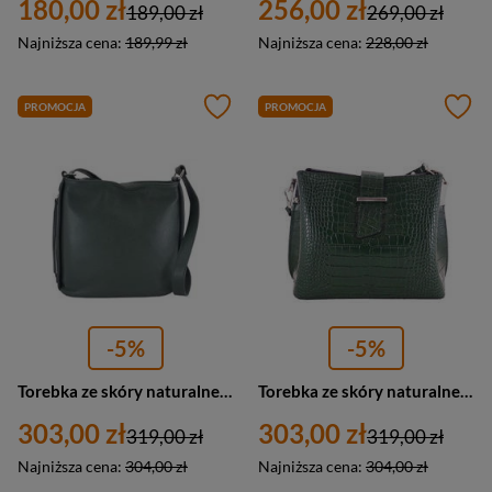
180,00 zł
256,00 zł
189,00 zł
269,00 zł
Najniższa cena:
189,99 zł
Najniższa cena:
228,00 zł
PROMOCJA
PROMOCJA
-5%
-5%
Torebka ze skóry naturalnej damska Barberini's 770-42 listonoszka mała ciemnozielona
Torebka ze skóry naturalnej damska Barberini's 752/2-42 listonoszka mała ciemnozielona
303,00 zł
303,00 zł
319,00 zł
319,00 zł
Najniższa cena:
304,00 zł
Najniższa cena:
304,00 zł