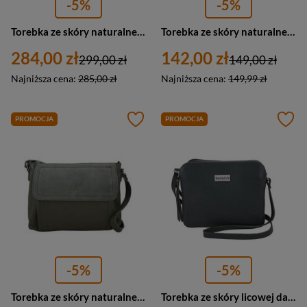
-5%
-5%
Torebka ze skóry naturalnej damska Barberini's 968-38 listonoszka mała zielona
Torebka ze skóry naturalnej damska Barberini's 963-38 mini listonoszka zielona
284,00 zł
142,00 zł
299,00 zł
149,00 zł
Najniższa cena:
285,00 zł
Najniższa cena:
149,99 zł
PROMOCJA
PROMOCJA
-5%
-5%
Torebka ze skóry naturalnej damska Barberini's 962-38 listonoszka z klapką mała zielona
Torebka ze skóry licowej damska Barberini's 624-42 listonoszka mała ciemnozielona