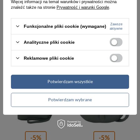
Więcej informacji na temat warunków i prywatności można
-5%
-5%
znaleźć także na stronie
Prywatność i warunki Google
.
Torebka skórzana zamszowa damska Barberini's 885/1-42 listonoszka croco mała ciemnozielona
Torebka ze skóry licowej damska Barberinis 747-42 listonoszka croco mała ciemnozielona
Zawsze
Funkcjonalne pliki cookie (wymagane)
aktywne
256,00 zł
275,00 zł
269,00 zł
289,00 zł
Najniższa cena:
269,99 zł
Najniższa cena:
289,99 zł
Analityczne pliki cookie
Reklamowe pliki cookie
PROMOCJA
PROMOCJA
Potwierdzam wszystkie
Potwierdzam wybrane
-5%
-5%