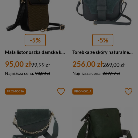
-5%
-5%
Mała listonoszka damska khaki ze skóry ekologicznej — Peterson M-14
Torebka ze skóry naturalnej i zamszu damska Barberini's 969-42 listonoszka mała ciemnozielona
95,00 zł
256,00 zł
99,99 zł
269,00 zł
Najniższa cena:
98,00 zł
Najniższa cena:
269,99 zł
PROMOCJA
PROMOCJA