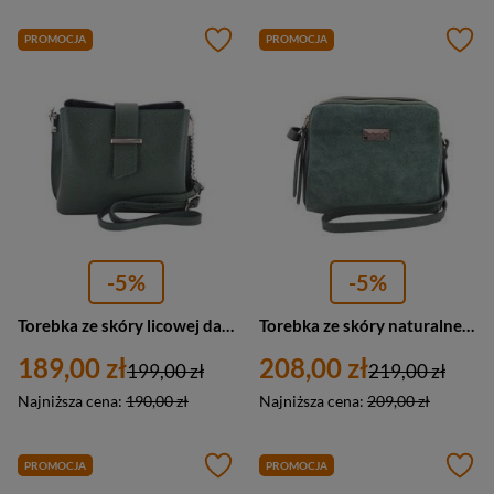
PROMOCJA
PROMOCJA
-5%
-5%
Torebka ze skóry licowej damska Barberinis 738-42 listonoszka mała ciemnozielona
Torebka ze skóry naturalnej damska Barberinis 710-42 listonoszka mała ciemnozielona
189,00 zł
208,00 zł
199,00 zł
219,00 zł
Najniższa cena:
190,00 zł
Najniższa cena:
209,00 zł
PROMOCJA
PROMOCJA