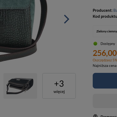
Producent:
Ba
Kod produkt
Zielony ciemn
Dostępny
256,00
Oszczędzasz
5
Najniższa cena
+
3
więcej
Darmowa 