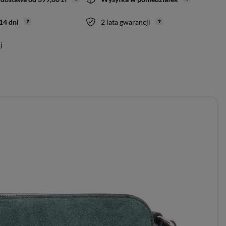
14
dni
2 lata gwarancji
j