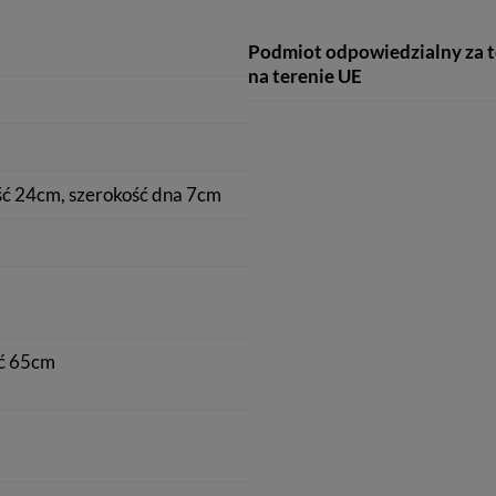
Podmiot odpowiedzialny za 
na terenie UE
ć 24cm, szerokość dna 7cm
ć 65cm