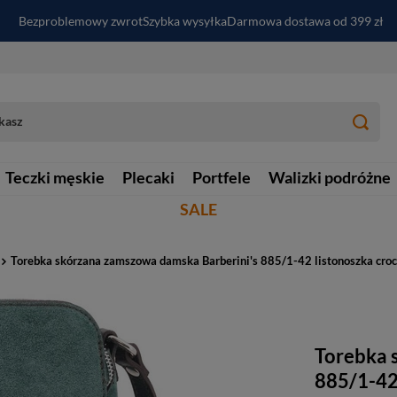
Bezproblemowy zwrot
Szybka wysyłka
Darmowa dostawa od 399 zł
PayPo - kup i zapłać za
30
dni
Zapisz się do newslettera i odbierz RABAT
Teczki męskie
Plecaki
Portfele
Walizki podróżne
SALE
Torebka skórzana zamszowa damska Barberini's 885/1-42 listonoszka cro
Torebka 
885/1-42