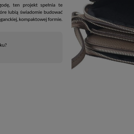
godę, ten projekt spełnia te
które lubią świadomie budować
eganckiej, kompaktowej formie.
uku?