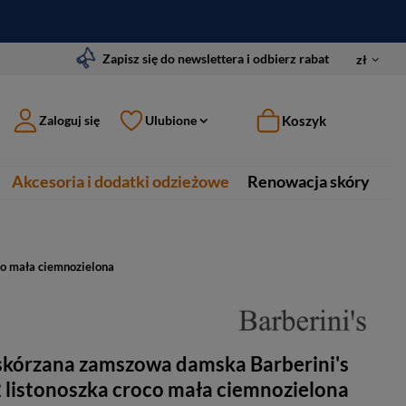
Zapisz się do newslettera i odbierz rabat
zł
Koszyk
Zaloguj się
Ulubione
Akcesoria i dodatki odzieżowe
Renowacja skóry
co mała ciemnozielona
skórzana zamszowa damska Barberini's
 listonoszka croco mała ciemnozielona