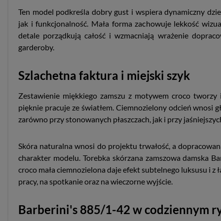
Ten model podkreśla dobry gust i wspiera dynamiczny dzień,
jak i funkcjonalność. Mała forma zachowuje lekkość wizu
detale porządkują całość i wzmacniają wrażenie doprac
garderoby.
Szlachetna faktura i miejski szyk
Zestawienie miękkiego zamszu z motywem croco tworzy i
pięknie pracuje ze światłem. Ciemnozielony odcień wnosi gł
zarówno przy stonowanych płaszczach, jak i przy jaśniejszych
Skóra naturalna wnosi do projektu trwałość, a dopracowana
charakter modelu. Torebka skórzana zamszowa damska Barb
croco mała ciemnozielona daje efekt subtelnego luksusu i z ł
pracy, na spotkanie oraz na wieczorne wyjście.
Barberini's 885/1-42 w codziennym r