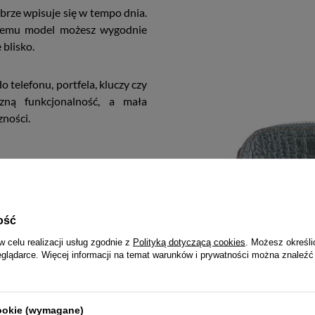
ze wpisuje się w tempo dnia.
czemu model możesz wygodnie
 blisko.
 telefonu, portfela, kluczy czy
zną funkcjonalność, a mała
zności.
pozwala utrzymać porządek bez
ra organizację przestrzeni, a
od kontrolą nawet podczas
ość
w celu realizacji usług zgodnie z
Polityką dotyczącą cookies
. Możesz określi
eglądarce. Więcej informacji na temat warunków i prywatności można znaleźć
o nie obciąża sylwetki i nie
ygodę, której oczekujesz od
obecność.
cookie (wymagane)