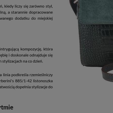
 kiedy liczy się zarówno styl,
alną, a starannie dopracowane
owanego dodatku do miejskiej
ntrygującą kompozycję, która
ębię i doskonale odnajduje się
 stylizacjach na co dzień.
 linia podkreśla rzemieślniczy
erini's 885/1-42 listonoszka
atwością dopełnia stylizacje do
ytmie