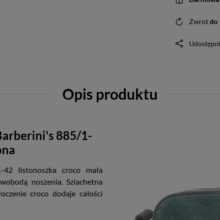
Zwrot
do
Udostępni
Opis produktu
arberini's 885/1-
ona
-42 listonoszka croco mała
swobodą noszenia. Szlachetna
łoczenie croco dodaje całości
.