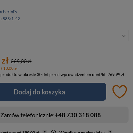
rberini's
u:
885/1-42
y
 zł
269,00 zł
%
( 13.00 zł )
 produktu w okresie 30 dni przed wprowadzeniem obniżki:
269,99 zł
Dodaj do koszyka
Zamów telefonicznie:
+48 730 318 088
dostawa
od
399,00 zł
Wysyłka
w poniedziałek