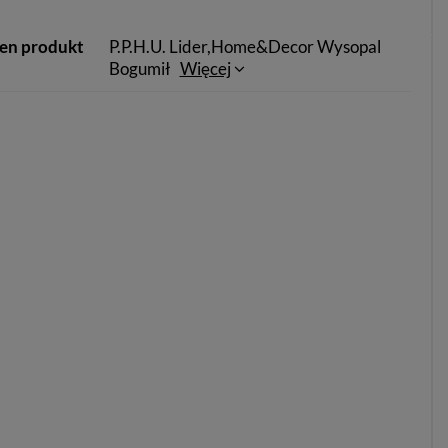
ten produkt
P.P.H.U. Lider,Home&Decor Wysopal
Bogumił
Więcej