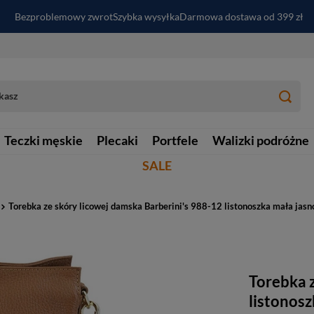
Bezproblemowy zwrot
Szybka wysyłka
Darmowa dostawa od 399 zł
PayPo - kup i zapłać za
30
dni
Zapisz się do newslettera i odbierz RABAT
Teczki męskie
Plecaki
Portfele
Walizki podróżne
SALE
Torebka ze skóry licowej damska Barberini's 988-12 listonoszka mała jas
Torebka z
listonos