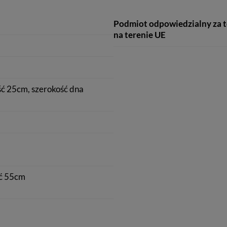
Podmiot odpowiedzialny za 
na terenie UE
ć 25cm, szerokość dna
ć 55cm