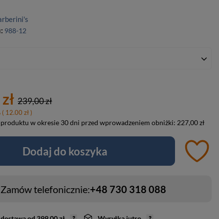
rberini's
u:
988-12
 zł
239,00 zł
%
( 12.00 zł )
 produktu w okresie 30 dni przed wprowadzeniem obniżki:
227,00 zł
Dodaj do koszyka
Zamów telefonicznie:
+48 730 318 088
dostawa
od
399,00 zł
Wysyłka
jutro