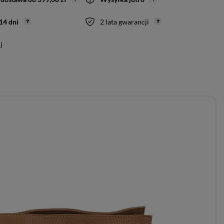
14
dni
2 lata gwarancji
j