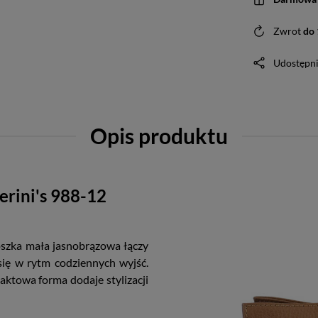
Zwrot
do
Udostępni
Opis produktu
erini's 988-12
oszka mała jasnobrązowa łączy
 się w rytm codziennych wyjść.
aktowa forma dodaje stylizacji