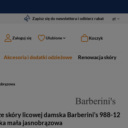
Zapisz się do newslettera i odbierz rabat
zł
Koszyk
Zaloguj się
Ulubione
Akcesoria i dodatki odzieżowe
Renowacja skóry
nobrązowa
e skóry licowej damska Barberini's 988-12
zka mała jasnobrązowa