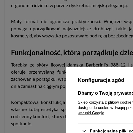
ergonomia idzie tu w parze z dyskretną, miejską elegancją.
Mały format nie ogranicza praktyczności. Wnętrze wspie
pomaga uporządkować najważniejsze drobiazgi, takie jak 
kosmetyki, aby wszystko pozostawało pod ręką bez zbędneg
Funkcjonalność, która porządkuje dzi
Torebka ze skóry licowej damska Barberini's 988-12 li
oferuje przemyślaną funkcjonalność zamkniętą w zgrab
zachowanie porządku, wspiera szybki dostęp do zawartości 
Konfiguracja zgód
dnia zamiast na ciągłym poprawianiu dodatków.
Dbamy o Twoją prywatn
Kompaktowa konstrukcja dobrze układa się przy sylwetce 
Sklep korzysta z plików cookie 
dostępu do cookie w Twojej prz
właśnie tutaj estetyka spotyka ergonomię, a organizacja
warunki Google
.
codzienny komfort, który docenisz zarówno podczas spaceru
spotkanie.
Funkcjonalne pliki 