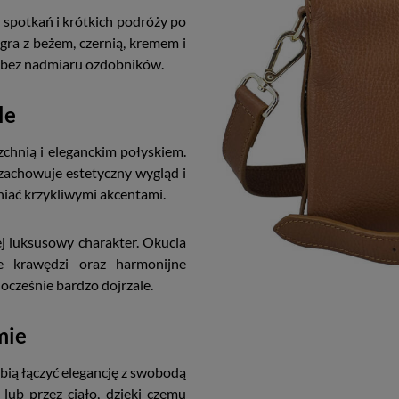
spotkań i krótkich podróży po
gra z beżem, czernią, kremem i
u bez nadmiaru ozdobników.
le
zchnią i eleganckim połyskiem.
zachowuje estetyczny wygląd i
niać krzykliwymi akcentami.
j luksusowy charakter. Okucia
ie krawędzi oraz harmonijne
nocześnie bardzo dojrzale.
mie
ubią łączyć elegancję z swobodą
ub przez ciało, dzięki czemu