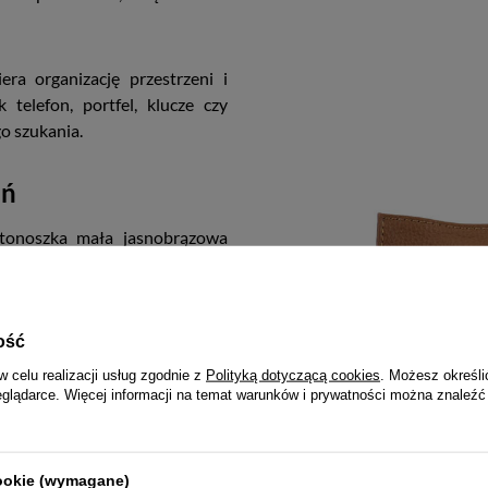
ra organizację przestrzeni i
telefon, portfel, klucze czy
o szukania.
eń
stonoszka mała jasnobrązowa
nej sylwetce. Model ułatwia
i pozwala skupić się na planie
ość
i nie obciąża stylizacji. To
w celu realizacji usług zgodnie z
Polityką dotyczącą cookies
. Możesz określi
eglądarce. Więcej informacji na temat warunków i prywatności można znaleźć
 przestrzeni przekłada się na
 po centrum, jak i w drodze na
cookie (wymagane)