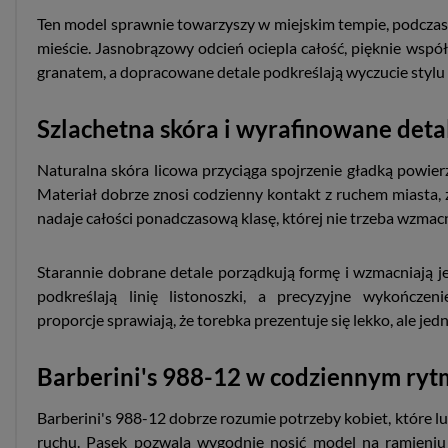
Ten model sprawnie towarzyszy w miejskim tempie, podczas 
mieście. Jasnobrązowy odcień ociepla całość, pięknie współ
granatem, a dopracowane detale podkreślają wyczucie styl
Szlachetna skóra i wyrafinowane deta
Naturalna skóra licowa przyciąga spojrzenie gładką powier
Materiał dobrze znosi codzienny kontakt z ruchem miasta, 
nadaje całości ponadczasową klasę, której nie trzeba wzmac
Starannie dobrane detale porządkują formę i wzmacniają je
podkreślają linię listonoszki, a precyzyjne wykończen
proporcje sprawiają, że torebka prezentuje się lekko, ale jed
Barberini's 988-12 w codziennym ryt
Barberini's 988-12 dobrze rozumie potrzeby kobiet, które l
ruchu. Pasek pozwala wygodnie nosić model na ramieniu l