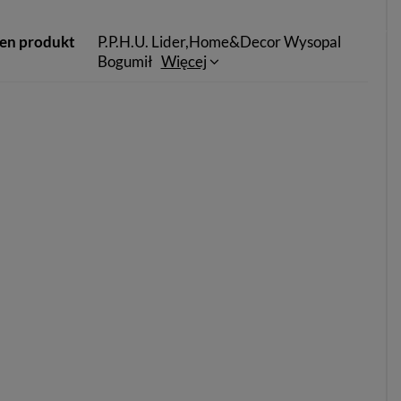
ten produkt
P.P.H.U. Lider,Home&Decor Wysopal
Bogumił
Więcej