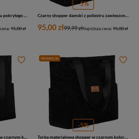
-5%
Czarny shopper damski z poliestru pokrytego geometrycznym wzorem - Rovicky
Czarny shopper damski z poliestru zawieszony na wygodnych uchwytach z zewnętrzną kieszonką na suwak - Rovicky
95,00 zł
99,99 zł
 cena:
95,00 zł
Najniższa cena:
95,00 zł
PROMOCJA
-5%
Duży shopper damski z poliestru w czarnym kolorze - Rovicky
Torba materiałowa shopper w czarnym kolorze - Rovicky