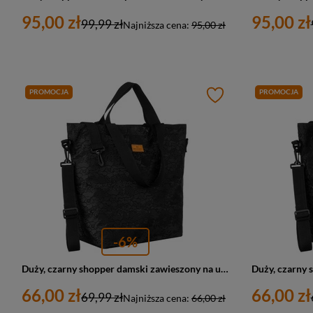
95,00 zł
95,00 zł
99,99 zł
Najniższa cena:
95,00 zł
PROMOCJA
PROMOCJA
-6%
Duży, czarny shopper damski zawieszony na uchwytach i regulowanym pasku - Rovicky
66,00 zł
66,00 zł
69,99 zł
Najniższa cena:
66,00 zł