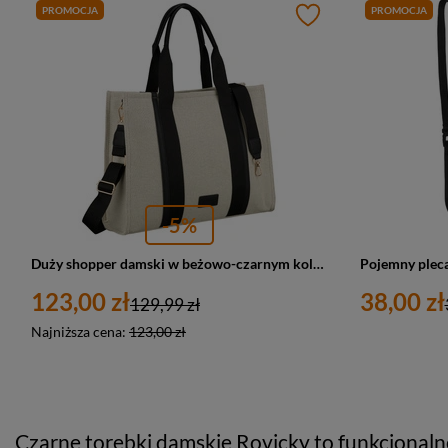
PROMOCJA
PROMOCJA
-5%
Duży shopper damski w beżowo-czarnym kolorze wykonany z włókna pomialidowego i skóry ekologicznej - Rovicky
123,00 zł
38,00 zł
129,99 zł
Najniższa cena:
123,00 zł
Czarne torebki damskie Rovicky to funkcjonalno