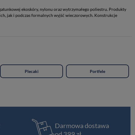
gatunkowej ekoskóry, nylonu oraz wytrzymałego poliestru. Produkty
ich, jak i podczas formalnych wyjść wieczorowych. Konstrukcje
Plecaki
Portfele
t
Darmowa dostawa
od 399 zł