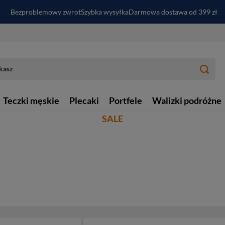
Bezproblemowy zwrot
Szybka wysyłka
Darmowa dostawa od 399 zł
PayPo - kup i zapłać za
30
dni
Zapisz się do newslettera i odbierz RABAT
Teczki męskie
Plecaki
Portfele
Walizki podróżne
SALE