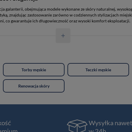
cja galanterii, obejmująca modele wykonane ze skóry naturalnej, wysoko
etyką, znajdując zastosowanie zarówno w codziennych stylizacjach miejsk
zeni, co gwarantuje ich długowieczność oraz wysoki komfort eksploatacji.
Torby męskie
Teczki męskie
Renowacja skóry
kość
Wysyłka nawe
emium
w 24h