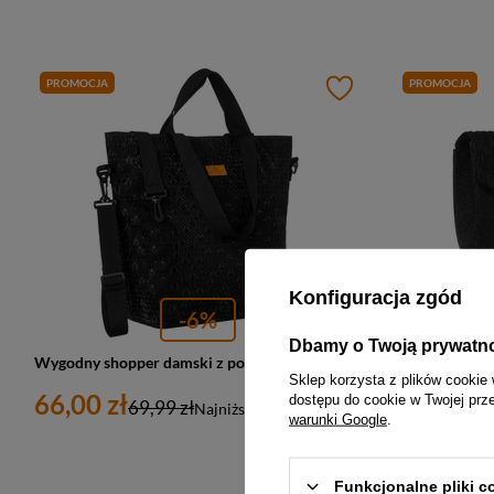
PROMOCJA
PROMOCJA
Konfiguracja zgód
-6%
Dbamy o Twoją prywatn
Wygodny shopper damski z poliestru w czarnym kolorze - Rovicky
Sklep korzysta z plików cookie 
66,00 zł
57,00 zł
dostępu do cookie w Twojej prz
69,99 zł
Najniższa cena:
66,00 zł
warunki Google
.
Funkcjonalne pliki 