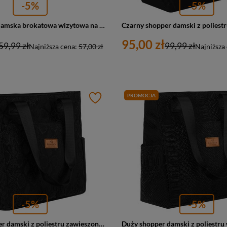
-5%
-5%
Kopertówka damska brokatowa wizytowa na łańcuszku Rovicky R-XS029-2 mała czarna
95,00 zł
59,99 zł
99,99 zł
Najniższa cena:
57,00 zł
Najniższa
PROMOCJA
-5%
-5%
Czarny shopper damski z poliestru zawieszony na wygodnych uchwytach - Rovicky