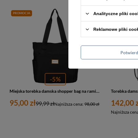
Analityczne pliki coo
PROMOCJA
PROMOCJA
Reklamowe pliki coo
Potwier
-5%
Miejska torebka damska shopper bag na ramię czarny - Rovicky R-TZ-01
95,00 zł
142,00 z
99,99 zł
Najniższa cena:
98,00 zł
Najniższa cen