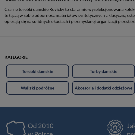
Czarne torebki damskie Rovicky to starannie wyselekcjonowana kolek
te łączą w sobie odporność materiałów syntetycznych z klasyczną est
opierają się na solidnych okuciach i przemyślanej organizacji przestr
KATEGORIE
Torebki damskie
Torby damskie
Walizki podróżne
Akcesoria i dodatki odzieżowe
Od 2010
Ja
w Polsce
pr