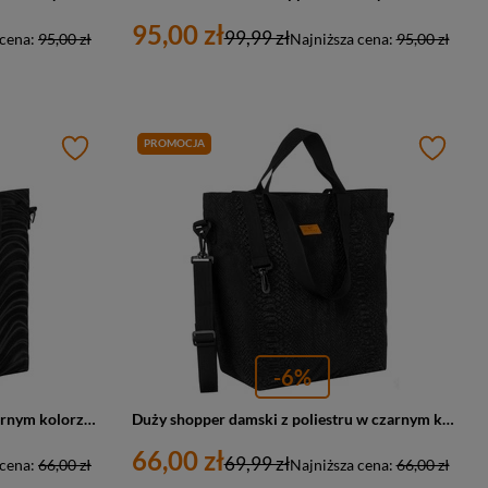
95,00 zł
99,99 zł
 cena:
95,00 zł
Najniższa cena:
95,00 zł
PROMOCJA
-6%
Shopper damski z poliestru w czarnym kolorze pokryty falistym wzorem - Rovicky
Duży shopper damski z poliestru w czarnym kolorze pokryty zwierzęcym wzorem - Rovicky
66,00 zł
69,99 zł
 cena:
66,00 zł
Najniższa cena:
66,00 zł