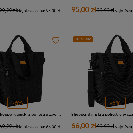
95,00 zł
99,99 zł
99,99 zł
Najniższa cena:
95,00 zł
Najniższa
PROMOCJA
-6%
-6%
Duży, czarny shopper damski z poliestru zawieszony na uchwytach i regulowanym pasku - Rovicky
66,00 zł
69,99 zł
69,99 zł
Najniższa cena:
66,00 zł
Najniższa