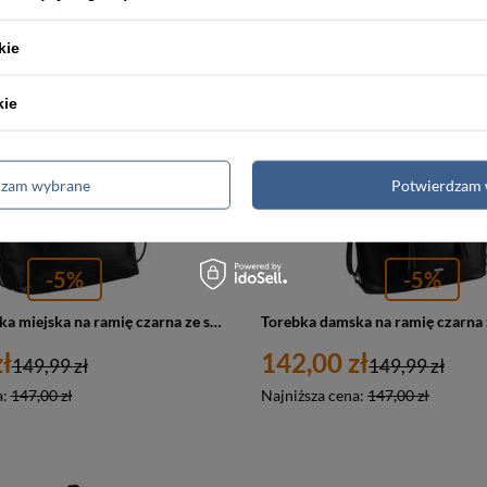
kie
PROMOCJA
kie
dzam wybrane
Potwierdzam 
-5%
-5%
Torebka damska miejska na ramię czarna ze skóry ekologicznej - Rovicky R-073-02
ł
142,00 zł
149,99 zł
149,99 zł
a:
147,00 zł
Najniższa cena:
147,00 zł