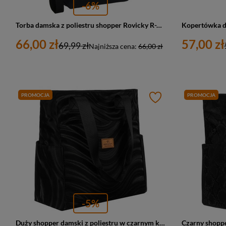
-6%
Torba damska z poliestru shopper Rovicky R-TZ15605-ZH duża A4 czarna
66,00 zł
57,00 zł
69,99 zł
Najniższa cena:
66,00 zł
PROMOCJA
PROMOCJA
-5%
Duży shopper damski z poliestru w czarnym kolorze pokryty falistym wzorem - Rovicky