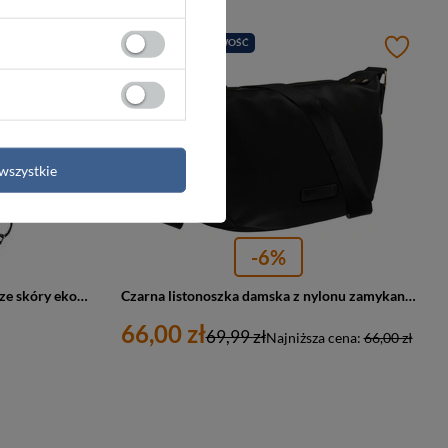
PROMOCJA
NOWOŚĆ
wszystkie
-6%
Torebka damska na ramię czarna ze skóry ekologicznej - Rovicky R-073-02
Czarna listonoszka damska z nylonu zamykana na suwak - Rovicky
66,00 zł
69,99 zł
Najniższa cena:
66,00 zł