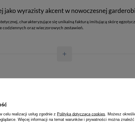
ej jako wyrazisty akcent w nowoczesnej garderob
ycznej, charakteryzujące się unikalną fakturą imitującą skórę egzotyczn
ie codziennych oraz wieczorowych zestawień.
Torby męskie
Teczki męskie
ość
Renowacja skóry
w celu realizacji usług zgodnie z
Polityką dotyczącą cookies
. Możesz określi
eglądarce. Więcej informacji na temat warunków i prywatności można znaleźć