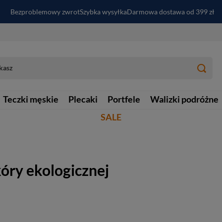
Bezproblemowy zwrot
Szybka wysyłka
Darmowa dostawa od 399 zł
PayPo - kup i zapłać za
30
dni
Zapisz się do newslettera i odbierz RABAT
Teczki męskie
Plecaki
Portfele
Walizki podróżne
SALE
óry ekologicznej