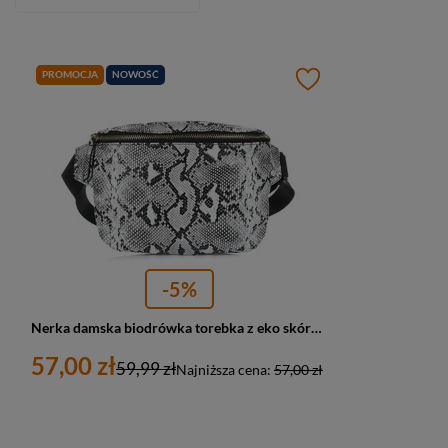
PROMOCJA
NOWOŚĆ
-5%
Nerka damska biodrówka torebka z eko skóry węża X73 biało czarna
57,00 zł
59,99 zł
Najniższa cena:
57,00 zł