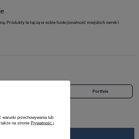
ie
ą. Produkty te łączą w sobie funkcjonalność miejskich nerek i
Plecaki
Portfele
ć warunki przechowywania lub
 także na stronie
Prywatność i