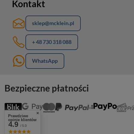
Kontakt
sklep@mcklein.pl
+ 48 730 318 088
WhatsApp
Bezpieczne płatności
Prawdziwe
opinie klientów
4.9
/ 5.0