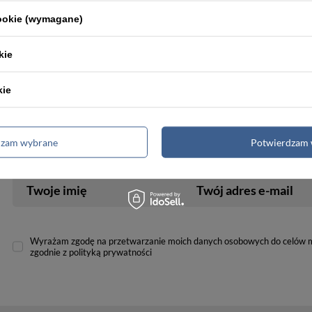
kość
Wysyłka nawe
cookie (wymagane)
emium
w 24h
kie
kie
dzam wybrane
Potwierdzam 
Twoje imię
Twój adres e-mail
Wyrażam zgodę na przetwarzanie moich danych osobowych do celów 
zgodnie z polityką prywatności