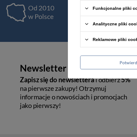
Od 2010
Ja
Funkcjonalne pliki 
w Polsce
pr
Analityczne pliki coo
Reklamowe pliki coo
Potwier
Newsletter
Zapisz się do newslettera
i odbierz
5%
na pierwsze zakupy! Otrzymuj
informacje o nowościach i promocjach
jako pierwszy!