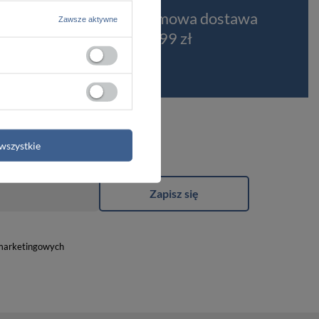
t
Darmowa dostawa
Zawsze aktywne
od 399 zł
wszystkie
Zapisz się
marketingowych