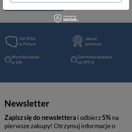
Renowacja skóry
Od 2010
Jakość
w Polsce
premium
Wysyłka nawet
Darmowa dostawa
w 24h
od 399 zł
Newsletter
Zapisz się do newslettera
i odbierz
5%
na
pierwsze zakupy! Otrzymuj informacje o