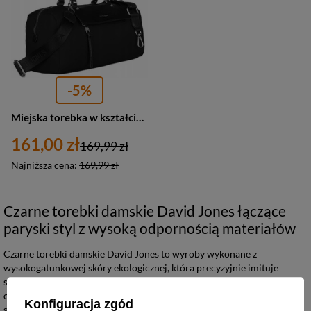
-5%
Miejska torebka w kształcie bagietki czarna — David Jones 6702-6
161,00 zł
169,99 zł
Najniższa cena:
169,99 zł
Czarne torebki damskie David Jones łączące
paryski styl z wysoką odpornością materiałów
Czarne torebki damskie David Jones to wyroby wykonane z
wysokogatunkowej skóry ekologicznej, która precyzyjnie imituje
strukturę naturalnych materiałów przy zachowaniu zwiększonej
odporności na wilgoć i zarysowania. Kolekcja obejmuje szerokie
Konfiguracja zgód
spektrum fasonów, od kompaktowych listonoszek po pojemne