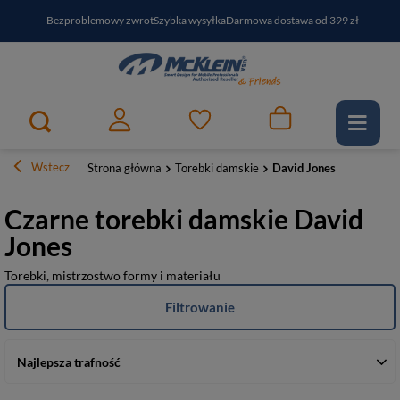
Bezproblemowy zwrot
Szybka wysyłka
Darmowa dostawa od 399 zł
PayPo - kup i zapłać za
30
dni
Zapisz się do newslettera i odbierz RABAT
Wstecz
Strona główna
Torebki damskie
David Jones
Czarne torebki damskie David
Jones
Torebki, mistrzostwo formy i materiału
Filtrowanie
Najlepsza trafność