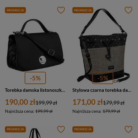
PROMOCJA
PROMOCJA
-5%
-5%
Torebka damska listonoszka crossbody z rączką czarna - David Jones 6835-1
Stylowa czarna torebka damska worek z ozdobnym panelem - David Jones 6875-2
190,00 zł
171,00 zł
199,99 zł
179,99 zł
Najniższa cena:
199,99 zł
Najniższa cena:
179,99 zł
PROMOCJA
PROMOCJA