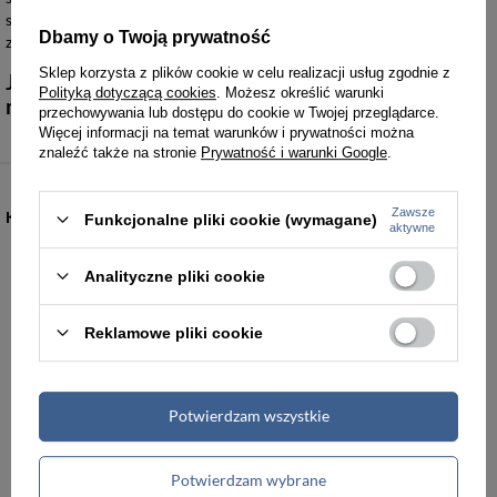
shopperki, dedykowane do intensywnej eksploatacji w
Dbamy o Twoją prywatność
zróżnicowanych warunkach.
Sklep korzysta z plików cookie w celu realizacji usług zgodnie z
Jakie warianty wykończenia i fasony oferuje
Polityką dotyczącą cookies
. Możesz określić warunki
marka David Jones?
przechowywania lub dostępu do cookie w Twojej przeglądarce.
Więcej informacji na temat warunków i prywatności można
znaleźć także na stronie
Prywatność i warunki Google
.
Zawsze
KATEGORIE
Funkcjonalne pliki cookie (wymagane)
aktywne
Torebki damskie
Torby damskie
Analityczne pliki cookie
Torby męskie
Teczki męskie
Reklamowe pliki cookie
Plecaki
Portfele
Potwierdzam wszystkie
Walizki podróżne
Akcesoria i dodatki odzieżowe
Potwierdzam wybrane