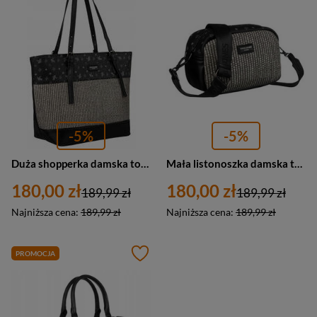
-5%
-5%
Duża shopperka damska torebka na ramię czarna - David Jones 6875-4
Mała listonoszka damska torebka czarna ze skóry ekologicznej - David Jones 6875-1
180,00 zł
180,00 zł
189,99 zł
189,99 zł
Najniższa cena:
189,99 zł
Najniższa cena:
189,99 zł
PROMOCJA