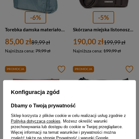
-6%
-5%
Torebka damska materiałowa na ramię szara A4 - Beltimore J30
Skórzana miejska listonoszka damska ciemnobrązowa - Beltiomore X95
85,00 zł
190,00 zł
89,99 zł
199,99 zł
Najniższa cena:
79,99 zł
Najniższa cena:
199,99 zł
PROMOCJA
PROMOCJA
Konfiguracja zgód
Dbamy o Twoją prywatność
Sklep korzysta z plików cookie w celu realizacji usług zgodnie z
Polityką dotyczącą cookies
. Możesz określić warunki
przechowywania lub dostępu do cookie w Twojej przeglądarce.
Więcej informacji na temat warunków i prywatności można
-5%
-5%
znaleźć także na stronie
Prywatność i warunki Google
.