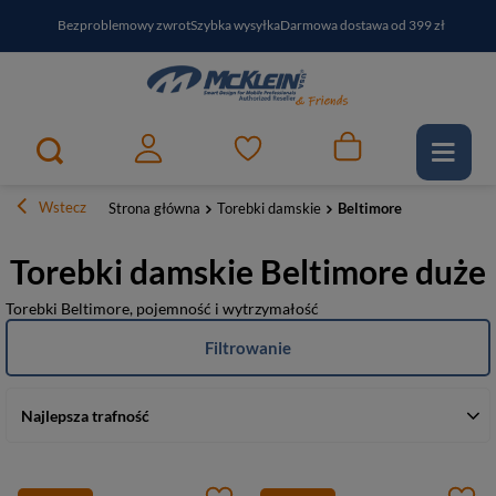
Bezproblemowy zwrot
Szybka wysyłka
Darmowa dostawa od 399 zł
PayPo - kup i zapłać za
30
dni
Zapisz się do newslettera i odbierz RABAT
Wstecz
Strona główna
Torebki damskie
Beltimore
Torebki damskie Beltimore duże
Torebki Beltimore, pojemność i wytrzymałość
Filtrowanie
Najlepsza trafność