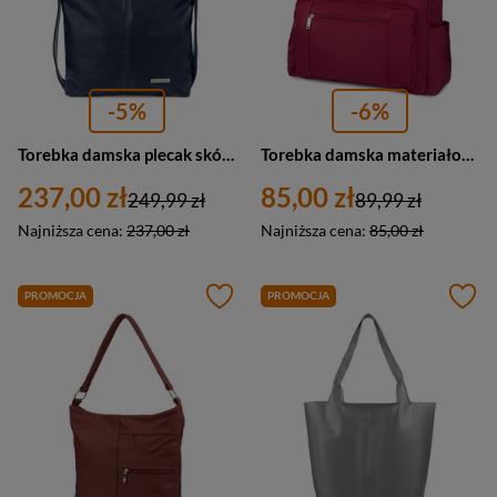
-5%
-6%
Torebka damska plecak skórzana miejski worek 2w1 Beltimore U37 granatowy
Torebka damska materiałowa shopperka Beltimore J30 duża A4 czerwona bordowa
237,00 zł
85,00 zł
249,99 zł
89,99 zł
Najniższa cena:
237,00 zł
Najniższa cena:
85,00 zł
PROMOCJA
PROMOCJA