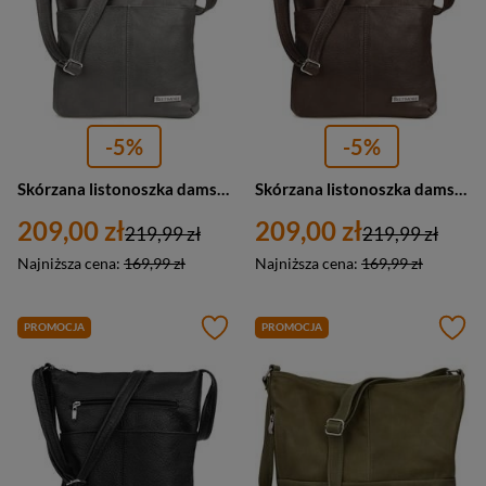
-5%
-5%
Skórzana listonoszka damska torebka miejska na ramię szara - Beltimore 934
Skórzana listonoszka damska torebka na ramię ciemnobrązowa - Beltimore 934
209,00 zł
209,00 zł
219,99 zł
219,99 zł
Najniższa cena:
169,99 zł
Najniższa cena:
169,99 zł
PROMOCJA
PROMOCJA