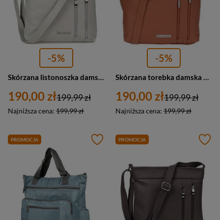
-5%
-5%
Skórzana listonoszka damska na ramię miejska szara - Beltimore X95
Skórzana torebka damska miejska listonoszka jasno brązowa - Beltiomore X95
190,00 zł
190,00 zł
199,99 zł
199,99 zł
Najniższa cena:
199,99 zł
Najniższa cena:
199,99 zł
PROMOCJA
PROMOCJA