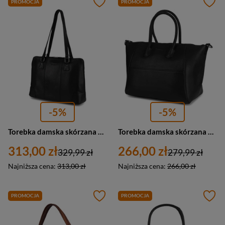
PROMOCJA
PROMOCJA
-5%
-5%
Torebka damska skórzana klasyczna Beltimore N35 duża A4 czarna
Torebka damska skórzana klasyczna miejska Beltimore N34 duża A4 czarna
313,00 zł
266,00 zł
329,99 zł
279,99 zł
Najniższa cena:
313,00 zł
Najniższa cena:
266,00 zł
PROMOCJA
PROMOCJA