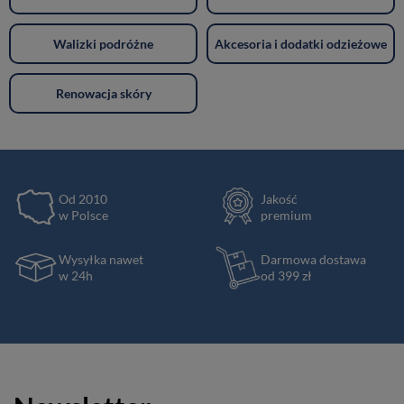
Walizki podróżne
Akcesoria i dodatki odzieżowe
Renowacja skóry
Od 2010
Jakość
w Polsce
premium
Wysyłka nawet
Darmowa dostawa
w 24h
od 399 zł