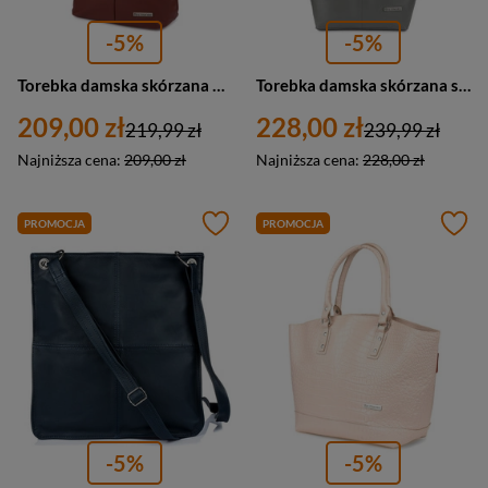
-5%
-5%
Torebka damska skórzana miejska klasyczna Beltimore H08 A4 bordowa
Torebka damska skórzana shopperka worek Beltimore F18 duża A4 szara
209,00 zł
228,00 zł
219,99 zł
239,99 zł
Najniższa cena:
209,00 zł
Najniższa cena:
228,00 zł
PROMOCJA
PROMOCJA
-5%
-5%