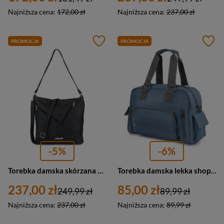
Najniższa cena:
172,00 zł
Najniższa cena:
237,00 zł
PROMOCJA
PROMOCJA
-5%
-6%
Torebka damska skórzana miejska klasyczna Beltimore L39 duża czarna
Torebka damska lekka shopperka niebieska na ramię - Beltimore J32
237,00 zł
85,00 zł
249,99 zł
89,99 zł
Najniższa cena:
237,00 zł
Najniższa cena:
89,99 zł