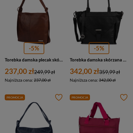
-5%
-5%
Torebka damska plecak skórzana miejski worek 2w1 Beltimore U37 brązowy
Torebka damska skórzana duża A4 klasyczna na ramię Beltimore N31 czarna
237,00 zł
342,00 zł
249,99 zł
359,99 zł
Najniższa cena:
237,00 zł
Najniższa cena:
342,00 zł
PROMOCJA
PROMOCJA