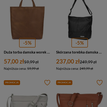
-5%
-5%
Duża torba damska worek skóra ekologiczna nubuk koniakowa A4 - Beltimore L71
Skórzana torebka damska na ramię miejska czarna A4 - Beltimore G81
57,00 zł
237,00 zł
59,99 zł
249,99 zł
Najniższa cena:
59,99 zł
Najniższa cena:
249,99 zł
PROMOCJA
PROMOCJA