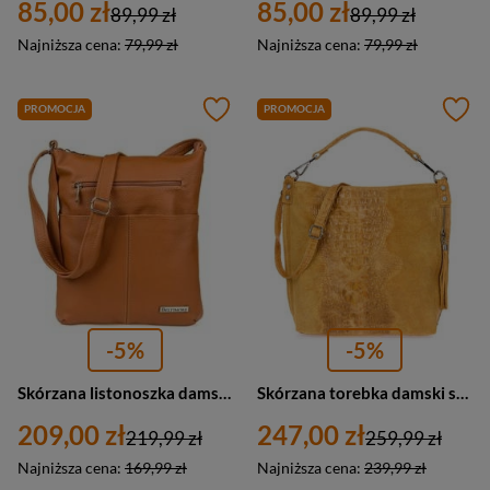
85,00 zł
85,00 zł
89,99 zł
89,99 zł
Najniższa cena:
79,99 zł
Najniższa cena:
79,99 zł
PROMOCJA
PROMOCJA
-5%
-5%
Skórzana listonoszka damska torebka na ramię camel - Beltimore 934
Skórzana torebka damski shopper zamszowa musztardowa croco W10
209,00 zł
247,00 zł
219,99 zł
259,99 zł
Najniższa cena:
169,99 zł
Najniższa cena:
239,99 zł