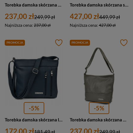
Torebka damska skórzana miejska na ramię Beltimore 972 duża granatowa
Torebka damska skórzana shopperka croco koszyk Beltimore S15 A4 pudrowy róż
237,00 zł
427,00 zł
249,99 zł
449,99 zł
Najniższa cena:
237,00 zł
Najniższa cena:
427,00 zł
PROMOCJA
PROMOCJA
-5%
-5%
Torebka damska skórzana listonoszka miejska Beltimore X95 A4 granatowa
Torebka damska skórzana miejska na ramię Beltimore G81 A4 szara
172,00 zł
237,00 zł
181,49 zł
249,99 zł