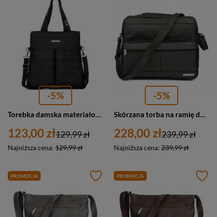
-5%
-5%
Torebka damska materiałowa na ramię pikowana czarna A4 W89
Skórzana torba na ramię do pracy listonoszka ciemnobrązowa Beltimore F70
123,00 zł
228,00 zł
129,99 zł
239,99 zł
Najniższa cena:
129,99 zł
Najniższa cena:
239,99 zł
PROMOCJA
PROMOCJA