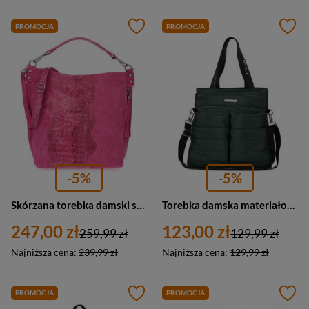
PROMOCJA
PROMOCJA
-5%
-5%
Skórzana torebka damski shopper zamszowa fuksja croco W10
Torebka damska materiałowa na ramię pikowana zielona A4 W89
247,00 zł
123,00 zł
259,99 zł
129,99 zł
Najniższa cena:
239,99 zł
Najniższa cena:
129,99 zł
PROMOCJA
PROMOCJA