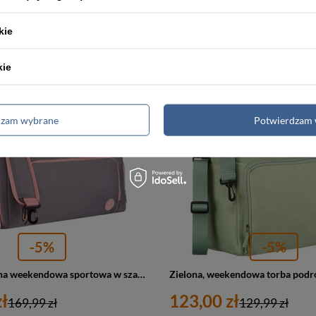
ł
161,00 zł
169,99 zł
169,99 zł
a:
161,00 zł
Najniższa cena:
161,00 zł
kie
kie
PROMOCJA
dzam wybrane
Potwierdzam 
-5%
-5%
Torba podróżna weekendowa sportowa w szaro-różowym kolorze z komorą na obuwie Peterson
ł
123,00 zł
169,99 zł
129,99 zł