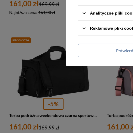
161,00 zł
161,00 z
169,99 zł
Najniższa cena:
161,00 zł
Najniższa cen
Analityczne pliki coo
Reklamowe pliki coo
PROMOCJA
PROMOCJA
Potwier
-5%
Torba podróżna weekendowa czarna sportowa Peterson
161,00 zł
161,00 z
169,99 zł