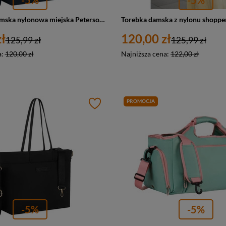
Shopperka damska nylonowa miejska Peterson JN-10 duża A4 granatowa
ł
120,00 zł
125,99 zł
125,99 zł
a:
120,00 zł
Najniższa cena:
122,00 zł
PROMOCJA
-5%
-5%