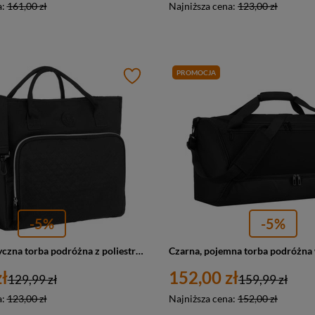
a:
161,00 zł
Najniższa cena:
123,00 zł
PROMOCJA
-5%
-5%
Czarna, praktyczna torba podróżna z poliestru wyposażona w uchwyt na walizkę - Peterson
ł
152,00 zł
129,99 zł
159,99 zł
a:
123,00 zł
Najniższa cena:
152,00 zł