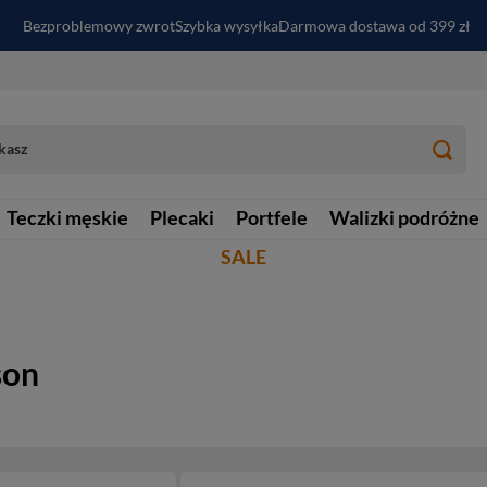
Bezproblemowy zwrot
Szybka wysyłka
Darmowa dostawa od 399 zł
PayPo - kup i zapłać za
30
dni
Zapisz się do newslettera i odbierz RABAT
Teczki męskie
Plecaki
Portfele
Walizki podróżne
SALE
son