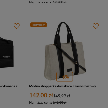
Najniższa cena:
123,00 zł
PROMOCJA
-5%
Czarna, pojemna torba podróżna wykonana z wytrzymałego poliestru - Peterson
Modna shopperka damska w czarno-beżowym kolorze z regulowanym paskiem - Peterson
142,00 zł
149,99 zł
Najniższa cena:
142,00 zł