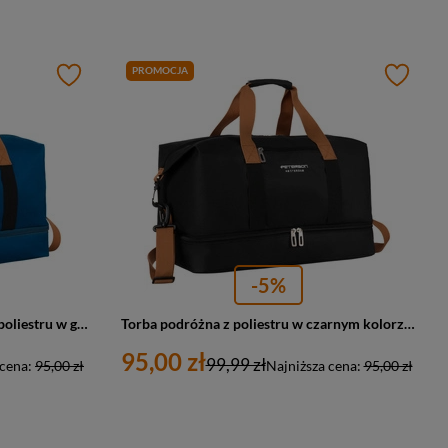
PROMOCJA
-5%
Wodoodporna torba podróżna z poliestru w granatowym kolorze - Peterson
Torba podróżna z poliestru w czarnym kolorze z dopinanym paskiem na ramię - Peterson
95,00 zł
99,99 zł
 cena:
95,00 zł
Najniższa cena:
95,00 zł