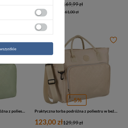
161,00 zł
169,99 zł
Najniższa cena:
161,00 zł
PROMOCJA
wszystkie
-5%
Zielona, weekendowa torba podróżna z poliestru - Peterson
Praktyczna torba podróżna z poliestru w beżowym kolorze, wyposażona w uchwyt na walizkę - Peterson
123,00 zł
129,99 zł