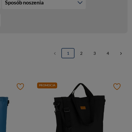
Sposób noszenia
1
2
3
4
PROMOCJA