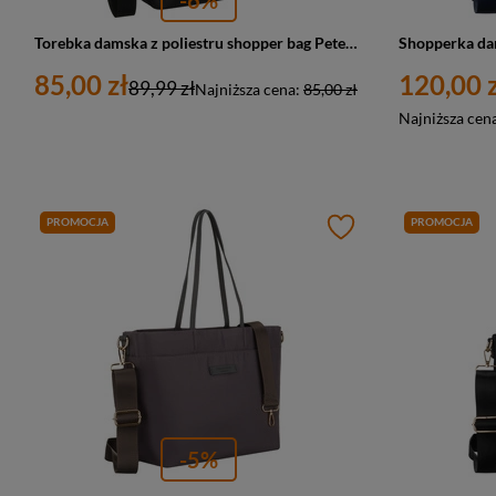
Torebka damska z poliestru shopper bag Peterson TZ15605 duża A4 czarna
85,00 zł
120,00 z
89,99 zł
Najniższa cena:
85,00 zł
Najniższa cen
PROMOCJA
PROMOCJA
-5%