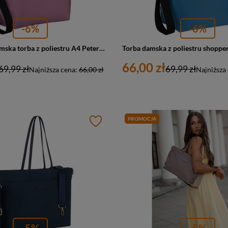
-6%
-6%
Shopperka damska torba z poliestru A4 Peterson TZ15605D duża różowa
66,00 zł
69,99 zł
69,99 zł
Najniższa cena:
66,00 zł
Najniższa
PROMOCJA
-5%
-5%