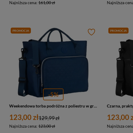
Najniższa cena:
161,00 zł
Najniższa cen
PROMOCJA
PROMOCJA
-5%
Weekendowa torba podróżna z poliestru w granatowym kolorze - Peterson
123,00 zł
123,00 z
129,99 zł
Najniższa cena:
123,00 zł
Najniższa cen