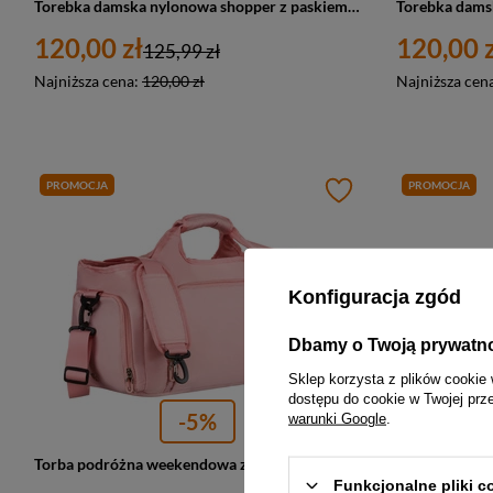
Torebka damska nylonowa shopper z paskiem regulowanym Peterson JN-10 duża A4 szara
120,00 zł
120,00 z
125,99 zł
Najniższa cena:
120,00 zł
Najniższa cen
PROMOCJA
PROMOCJA
Konfiguracja zgód
Dbamy o Twoją prywatn
Sklep korzysta z plików cookie 
dostępu do cookie w Twojej prz
-5%
warunki Google
.
Torba podróżna weekendowa z poliestru w różowym kolorze zamykana na suwak Peterson
Funkcjonalne pliki 