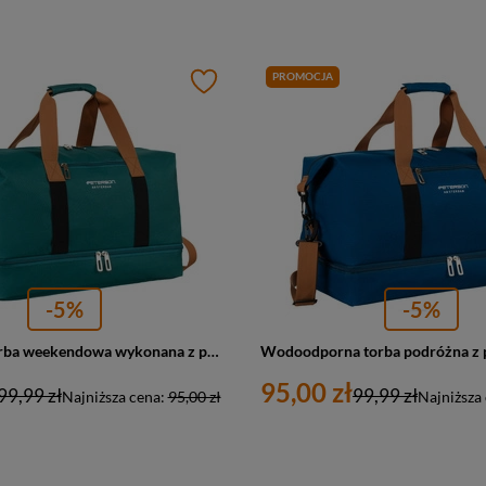
PROMOCJA
-5%
-5%
Turkusowa torba weekendowa wykonana z poliestru i zamykana suwakiem - Peterson
95,00 zł
99,99 zł
99,99 zł
Najniższa cena:
95,00 zł
Najniższa