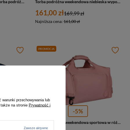
Miętowo-różowa, weekendowa torba podróżna z komorą termiczną na obuwie - Peterson
Torba podróżna weekendowa niebieska wyposażona w uchwyt na walizkę Peterson
161,00 zł
169,99 zł
Najniższa cena:
161,00 zł
PROMOCJA
ć warunki przechowywania lub
 także na stronie
Prywatność i
-5%
Torba podróżna weekendowa na ramię sportowa granatowa Peterson
Torba podróżna weekendowa sportowa w różowym kolorze zamykana na suwak Peterson
Zawsze aktywne