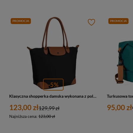
PROMOCJA
PROMOCJA
-5%
Klasyczna shopperka damska wykonana z poliestru w czarnym kolorze - Peterson
123,00 zł
95,00 zł
129,99 zł
Najniższa cena:
123,00 zł