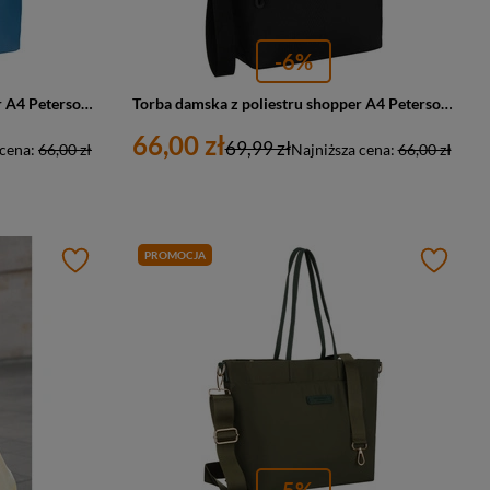
-6%
Torba damska z poliestru shopper A4 Peterson TZ15605D duża błękitna
Torba damska z poliestru shopper A4 Peterson TZ15605D duża czarna
66,00 zł
69,99 zł
 cena:
66,00 zł
Najniższa cena:
66,00 zł
PROMOCJA
-5%