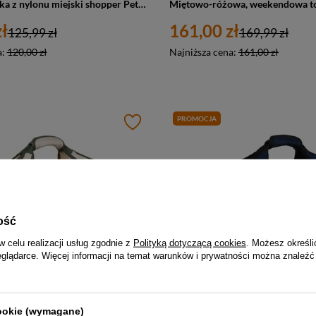
Torebka damska z nylonu miejski shopper Peterson JN-10 duża A4 czarna
ł
161,00 zł
125,99 zł
169,99 zł
a:
120,00 zł
Najniższa cena:
161,00 zł
PROMOCJA
ość
w celu realizacji usług zgodnie z
Polityką dotyczącą cookies
. Możesz określi
eglądarce. Więcej informacji na temat warunków i prywatności można znaleźć
-5%
-5%
Torba podróżna z poliestru unisex Peterson 24480 weekendowa A4 zielono-ecru
cookie (wymagane)