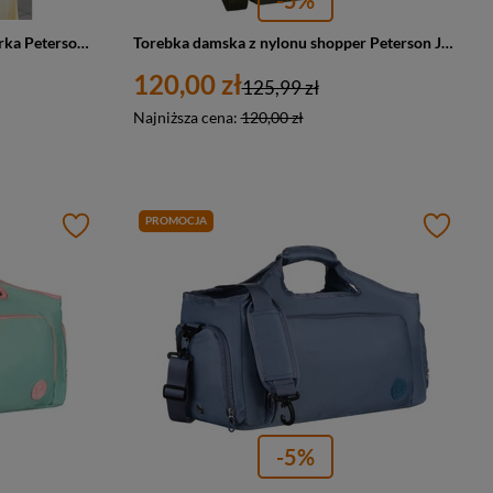
Torebka damska z nylonu shopperka Peterson JN-10 duża beżowa
Torebka damska z nylonu shopper Peterson JN-10 duża A4 zielona
120,00 zł
125,99 zł
Najniższa cena:
120,00 zł
PROMOCJA
-5%