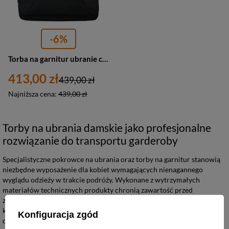
-6%
Torba na garnitur ubranie czarna - Business Travelite Mobile 1720
413,00 zł
439,00 zł
Najniższa cena:
439,00 zł
Torby na ubrania damskie jako profesjonalne
rozwiązanie do transportu garderoby
Specjalistyczne pokrowce na ubrania oraz torby na garnitur stanowią
niezbędne wyposażenie dla kobiet wymagających nienagannego
wyglądu odzieży w trakcie podróży. Wykonane z wytrzymałych
materiałów technicznych produkty chronią zawartość przed
zagnieceniami, wilgocią oraz zabrudzeniami zewnętrznymi. Ich
konstrukcja pozwala na bezpieczne przewożenie sukni, kostiumów
Konfiguracja zgód
czy żakietów bez ryzyka utraty fasonu.