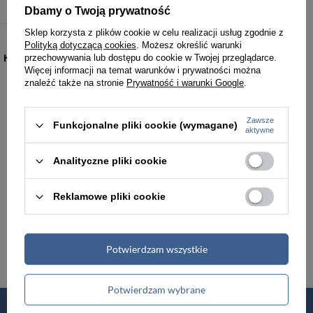
Dbamy o Twoją prywatność
Sklep korzysta z plików cookie w celu realizacji usług zgodnie z
Polityką dotyczącą cookies
. Możesz określić warunki
KATEGORIE
przechowywania lub dostępu do cookie w Twojej przeglądarce.
Więcej informacji na temat warunków i prywatności można
znaleźć także na stronie
Prywatność i warunki Google
.
Torebki damskie
Torby damskie
Zawsze
Funkcjonalne pliki cookie (wymagane)
Torby męskie
Teczki męskie
aktywne
Analityczne pliki cookie
Plecaki
Portfele
Reklamowe pliki cookie
Walizki podróżne
Akcesoria i dodatki odzieżowe
Renowacja skóry
Potwierdzam wszystkie
Potwierdzam wybrane