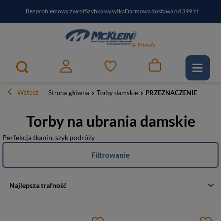
Bezproblemowy zwrot
Szybka wysyłka
Darmowa dostawa od 399 zł
PayPo - kup i zapłać za
30
dni
Zapisz się do newslettera i odbierz RABAT
Wstecz
Strona główna
Torby damskie
PRZEZNACZENIE
Torby na ubrania damskie
Perfekcja tkanin, szyk podróży
Filtrowanie
Najlepsza trafność