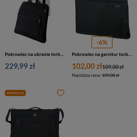
-6%
Pokrowiec na ubranie torba na garnitur czarna Vip Collection VIP 100 BL
Pokrowiec na garnitur torba na ubranie czarna - Travelite Mobile 1718
229,99 zł
102,00 zł
109,00 zł
Najniższa cena:
109,00 zł
PROMOCJA