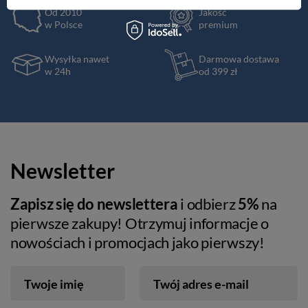
Od 2010
Jakość
w Polsce
premium
Wysyłka nawet
Darmowa dostawa
w 24h
od 399 zł
Newsletter
Zapisz się do newslettera
i odbierz
5%
na
pierwsze zakupy! Otrzymuj informacje o
nowościach i promocjach jako pierwszy!
Twoje imię
Twój adres e-mail