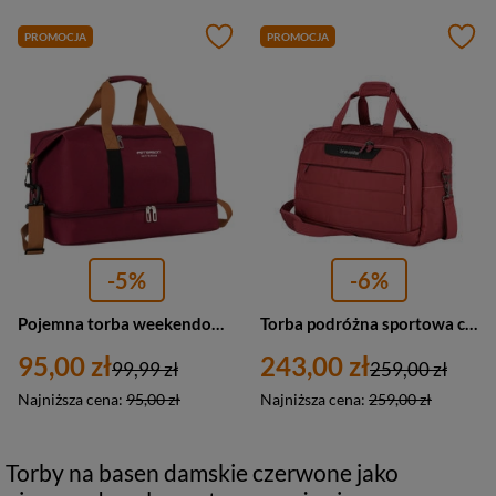
PROMOCJA
PROMOCJA
-5%
-6%
Pojemna torba weekendowa wykonana z poliestru w burgundowym kolorze, zamykana suwakiem - Peterson
Torba podróżna sportowa czerwona - Travelite Skaii 92605-12
95,00 zł
243,00 zł
99,99 zł
259,00 zł
Najniższa cena:
95,00 zł
Najniższa cena:
259,00 zł
Torby na basen damskie czerwone jako