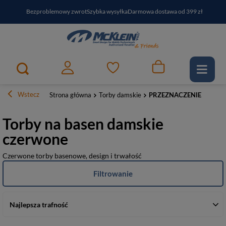
Bezproblemowy zwrot
Szybka wysyłka
Darmowa dostawa od 399 zł
PayPo - kup i zapłać za
30
dni
Zapisz się do newslettera i odbierz RABAT
Wstecz
Strona główna
Torby damskie
PRZEZNACZENIE
Torby na basen damskie
czerwone
Czerwone torby basenowe, design i trwałość
Filtrowanie
Najlepsza trafność