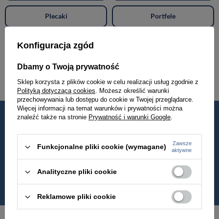
Plecaki
Portfele
Walizki podróżne
Akcesoria i dodatki odzieżowe
Konfiguracja zgód
Dbamy o Twoją prywatność
Renowacja skóry
Sklep korzysta z plików cookie w celu realizacji usług zgodnie z
Polityką dotyczącą cookies
. Możesz określić warunki
przechowywania lub dostępu do cookie w Twojej przeglądarce.
Więcej informacji na temat warunków i prywatności można
znaleźć także na stronie
Prywatność i warunki Google
.
Od 2010
Jakość
w Polsce
premium
Zawsze
Funkcjonalne pliki cookie (wymagane)
aktywne
Wysyłka nawet
Darmowa dostawa
w 24h
od 399 zł
Analityczne pliki cookie
Reklamowe pliki cookie