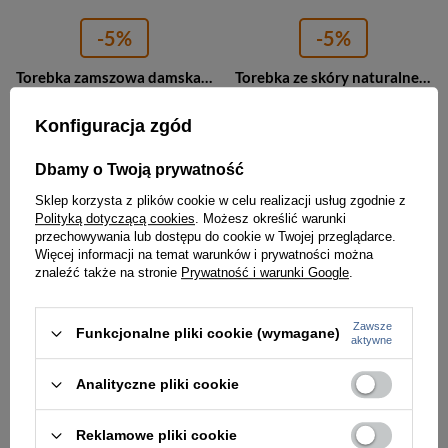
-5%
-5%
Torebka zamszowa damska Barberini's 1003-12 worek A4 jasnobrązowa
Torebka ze skóry naturalnej damska Barberini's 1003-6 worek A4 brązowa
284,00 zł
284,00 zł
299,00 zł
299,00 zł
Konfiguracja zgód
Najniższa cena:
284,00 zł
Najniższa cena:
284,00 zł
Dbamy o Twoją prywatność
Sklep korzysta z plików cookie w celu realizacji usług zgodnie z
PROMOCJA
PROMOCJA
Polityką dotyczącą cookies
. Możesz określić warunki
przechowywania lub dostępu do cookie w Twojej przeglądarce.
Więcej informacji na temat warunków i prywatności można
znaleźć także na stronie
Prywatność i warunki Google
.
Zawsze
Funkcjonalne pliki cookie (wymagane)
aktywne
Analityczne pliki cookie
-5%
-5%
Reklamowe pliki cookie