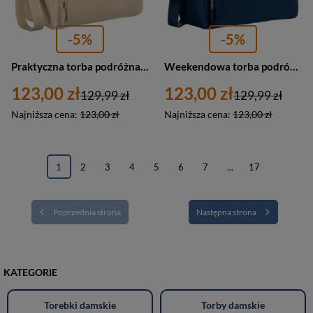
-5%
-5%
Praktyczna torba podróżna z poliestru w beżowym kolorze, wyposażona w uchwyt na walizkę - Peterson
Weekendowa torba podróżna z poliestru w granatowym kolorze - Peterson
123,00 zł
123,00 zł
129,99 zł
129,99 zł
Najniższa cena:
123,00 zł
Najniższa cena:
123,00 zł
1
2
3
4
5
6
7
...
17
Poprzednia strona
Następna strona
KATEGORIE
Torebki damskie
Torby damskie