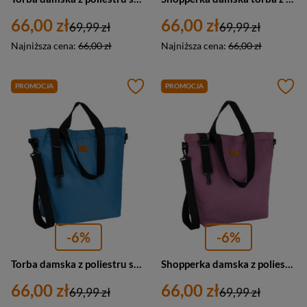
66,00 zł
66,00 zł
69,99 zł
69,99 zł
Najniższa cena:
66,00 zł
Najniższa cena:
66,00 zł
PROMOCJA
PROMOCJA
-6%
-6%
Torba damska z poliestru shopper A4 Peterson TZ15605D duża błękitna
Shopperka damska z poliestru trapezowa Rovicky R-TZ15605-ZJ duża A4 fioletowa
66,00 zł
66,00 zł
69,99 zł
69,99 zł