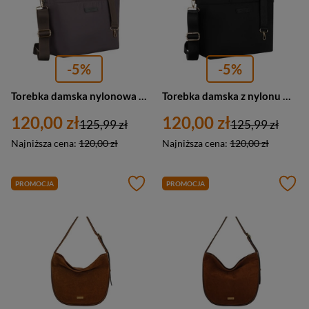
-5%
-5%
Torebka damska nylonowa shopper z paskiem regulowanym Peterson JN-10 duża A4 szara
Torebka damska z nylonu miejski shopper Peterson JN-10 duża A4 czarna
120,00 zł
120,00 zł
125,99 zł
125,99 zł
Najniższa cena:
120,00 zł
Najniższa cena:
120,00 zł
PROMOCJA
PROMOCJA