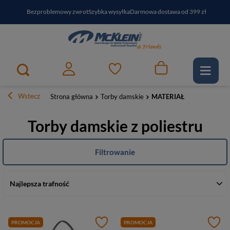
Bezproblemowy zwrot
Szybka wysyłka
Darmowa dostawa od 399 zł
PayPo - kup i zapłać za
30
dni
Zapisz się do newslettera i odbierz RABAT
Wstecz
Strona główna
Torby damskie
MATERIAŁ
Torby damskie z poliestru
Filtrowanie
Najlepsza trafność
PROMOCJA
PROMOCJA