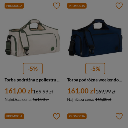
PROMOCJA
PROMOCJA
-5%
-5%
Torba podróżna z poliestru unisex Peterson 24480 weekendowa A4 zielono-ecru
Torba podróżna weekendowa na ramię sportowa granatowa Peterson
161,00 zł
161,00 zł
169,99 zł
169,99 zł
Najniższa cena:
161,00 zł
Najniższa cena:
161,00 zł
PROMOCJA
PROMOCJA