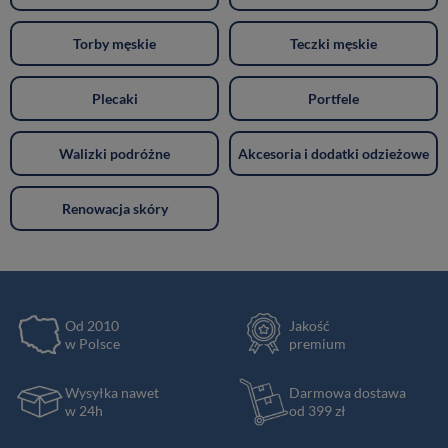
Torby męskie
Teczki męskie
Plecaki
Portfele
Walizki podróżne
Akcesoria i dodatki odzieżowe
Renowacja skóry
Od 2010
Jakość
w Polsce
premium
Wysyłka nawet
Darmowa dostawa
w 24h
od 399 zł