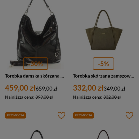
-30%
-5%
Torebka damska skórzana worek shopper bag czarny A4 Marco Mazzini s92a
Torebka skórzana zamszowa damska Barberini's 1008-2 shopperka A4 beżowa
459,00 zł
332,00 zł
659,00 zł
349,00 zł
Najniższa cena:
399,00 zł
Najniższa cena:
332,00 zł
PROMOCJA
PROMOCJA