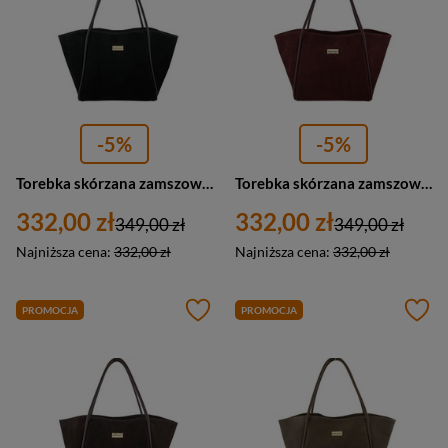
-5%
-5%
Torebka skórzana zamszowa damska Barberini's 1008-1 shopper A4 czarna
Torebka skórzana zamszowa damska Barberini's 1008-5 shopperka A4 bordowa
332,00 zł
332,00 zł
349,00 zł
349,00 zł
Najniższa cena:
332,00 zł
Najniższa cena:
332,00 zł
PROMOCJA
PROMOCJA