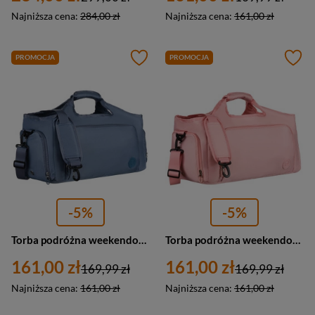
Najniższa cena:
284,00 zł
Najniższa cena:
161,00 zł
PROMOCJA
PROMOCJA
-5%
-5%
Torba podróżna weekendowa niebieska wyposażona w uchwyt na walizkę Peterson
Torba podróżna weekendowa z poliestru w różowym kolorze zamykana na suwak Peterson
161,00 zł
161,00 zł
169,99 zł
169,99 zł
Najniższa cena:
161,00 zł
Najniższa cena:
161,00 zł