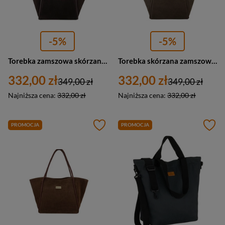
-5%
-5%
Torebka zamszowa skórzana damska Barberini's 1008-11 shopper A4 ciemnobrązowa
Torebka skórzana zamszowa damska Barberini's 1008-9 shopper A4 ciemnobeżowa
332,00 zł
332,00 zł
349,00 zł
349,00 zł
Najniższa cena:
332,00 zł
Najniższa cena:
332,00 zł
PROMOCJA
PROMOCJA