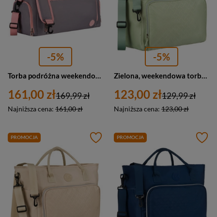
-5%
-5%
Torba podróżna weekendowa sportowa w szaro-różowym kolorze z komorą na obuwie Peterson
Zielona, weekendowa torba podróżna z poliestru - Peterson
161,00 zł
123,00 zł
169,99 zł
129,99 zł
Najniższa cena:
161,00 zł
Najniższa cena:
123,00 zł
PROMOCJA
PROMOCJA