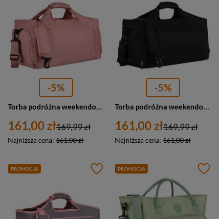
-5%
-5%
Torba podróżna weekendowa sportowa w różowym kolorze zamykana na suwak Peterson
Torba podróżna weekendowa czarna sportowa Peterson
161,00 zł
161,00 zł
169,99 zł
169,99 zł
Najniższa cena:
161,00 zł
Najniższa cena:
161,00 zł
PROMOCJA
PROMOCJA