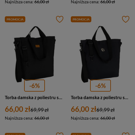
Najniższa cena:
66,00 zł
Najniższa cena:
66,00 zł
PROMOCJA
PROMOCJA
-6%
-6%
Torba damska z poliestru shopper A4 Peterson TZ15605D duża czarna
Torba damska z poliestru shopper Rovicky R-TZ15605-ZH duża A4 czarna
66,00 zł
66,00 zł
69,99 zł
69,99 zł
Najniższa cena:
66,00 zł
Najniższa cena:
66,00 zł