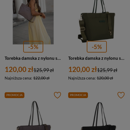
-5%
-5%
Torebka damska z nylonu shopperka Peterson JN-10 duża beżowa
Torebka damska z nylonu shopper Peterson JN-10 duża A4 zielona
120,00 zł
120,00 zł
125,99 zł
125,99 zł
Najniższa cena:
122,00 zł
Najniższa cena:
120,00 zł
PROMOCJA
PROMOCJA