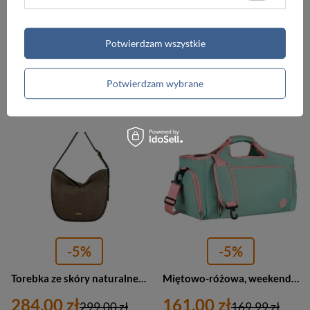
Torebka zamszowa damska Barberini's 1003-1 worek A4 czarna
Torebka ze skóry naturalnej damska Barberini's 1003-5 worek A4 bordowa
284,00 zł
284,00 zł
299,00 zł
299,00 zł
Potwierdzam wszystkie
Najniższa cena:
284,00 zł
Najniższa cena:
284,00 zł
Potwierdzam wybrane
PROMOCJA
PROMOCJA
-5%
-5%
Torebka ze skóry naturalnej damska Barberini's 1003-9 worek A4 ciemnobeżowa
Miętowo-różowa, weekendowa torba podróżna z komorą termiczną na obuwie - Peterson
284,00 zł
161,00 zł
299,00 zł
169,99 zł