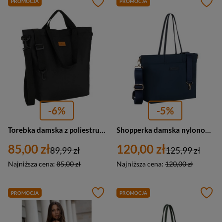
PROMOCJA
PROMOCJA
-6%
-5%
Torebka damska z poliestru shopper bag Peterson TZ15605 duża A4 czarna
Shopperka damska nylonowa miejska Peterson JN-10 duża A4 granatowa
85,00 zł
120,00 zł
89,99 zł
125,99 zł
Najniższa cena:
85,00 zł
Najniższa cena:
120,00 zł
PROMOCJA
PROMOCJA