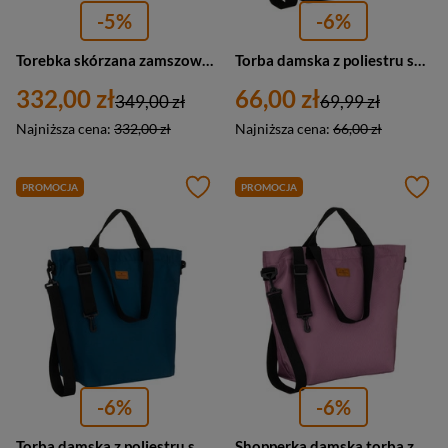
-5%
-6%
Torebka skórzana zamszowa damska Barberini's 1008-6 shopper A4 brązowa
Torba damska z poliestru shopper Rovicky R-TZ15605-ZJ duża A4 szara
332,00 zł
66,00 zł
349,00 zł
69,99 zł
Najniższa cena:
332,00 zł
Najniższa cena:
66,00 zł
PROMOCJA
PROMOCJA
-6%
-6%
Torba damska z poliestru shopper Peterson TZ15605D duża A4 turkusowa
Shopperka damska torba z poliestru A4 Peterson TZ15605D duża różowa