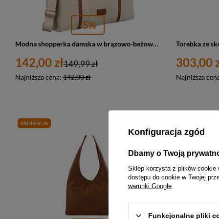
-5%
Modna shopperka damska w brązowo-beżowym kolorze z regulowanym paskiem w zestawie - Peterson
142,00 zł
303,00 z
149,99 zł
Najniższa cena:
142,00 zł
Najniższa cen
PROMOCJA
PROMOCJA
Konfiguracja zgód
Dbamy o Twoją prywatn
Sklep korzysta z plików cookie 
dostępu do cookie w Twojej prz
warunki Google
.
Funkcjonalne pliki 