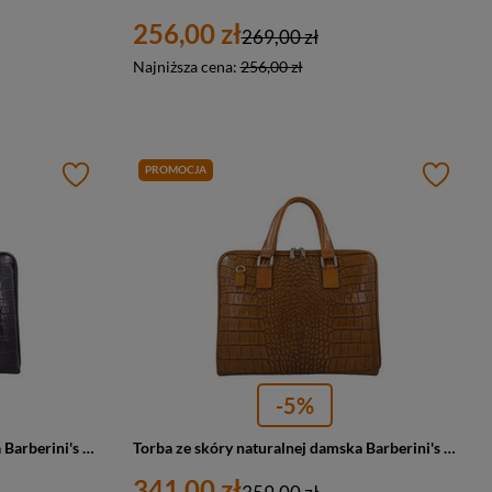
256,00 zł
269,00 zł
Najniższa cena:
256,00 zł
PROMOCJA
-5%
Torba ze skóry naturalnej damska Barberini's 118/1-11 na laptopa A4 croco ciemnobrązowa
Torba ze skóry naturalnej damska Barberini's 118/1-12 na laptopa A4 croco camel
341,00 zł