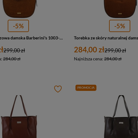
-5%
-5%
Torebka zamszowa damska Barberini's 1003-12 worek A4 jasnobrązowa
ł
284,00 zł
299,00 zł
299,00 zł
a:
284,00 zł
Najniższa cena:
284,00 zł
PROMOCJA