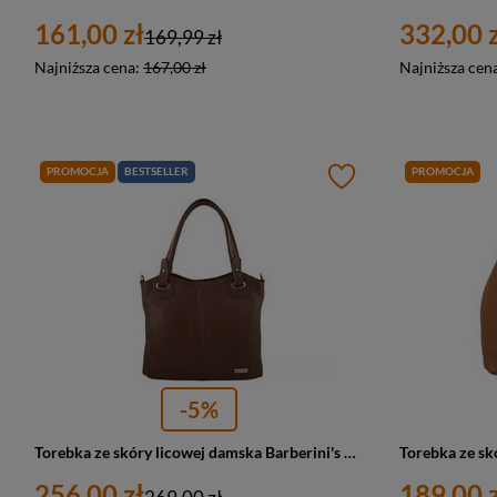
161,00 zł
332,00 z
169,99 zł
Najniższa cena:
167,00 zł
Najniższa cen
PROMOCJA
BESTSELLER
PROMOCJA
-5%
Torebka ze skóry licowej damska Barberini's 982-6 shopper A4 brązowa
256,00 zł
189,00 z