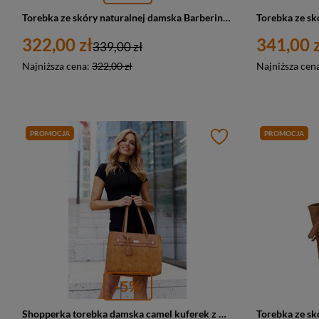
Torebka ze skóry naturalnej damska Barberini's 996-6 shopper bag A4 brązowa
322,00 zł
341,00 z
339,00 zł
Najniższa cena:
322,00 zł
Najniższa cen
PROMOCJA
PROMOCJA
-5%
Shopperka torebka damska camel kuferek z wężowym wzorem - Peterson R-1907