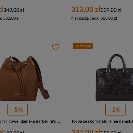
ł
313,00 zł
349,00 zł
329,00 zł
a:
332,00 zł
Najniższa cena:
313,00 zł
PROMOCJA
-5%
-5%
Torebka ze skóry licowej damska Barberini's 975-12 worek mały jasnobrązowy
ł
341,00 zł