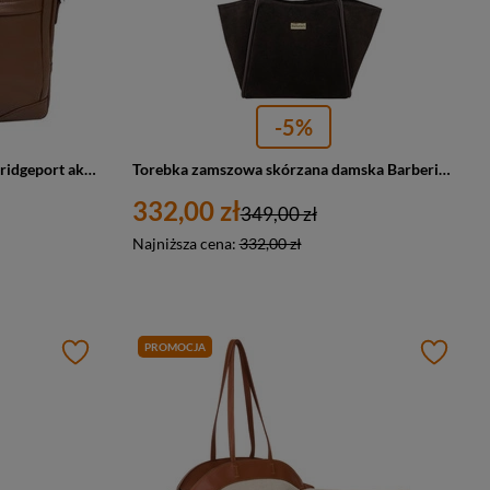
-5%
Torba skórzana unisex McKlein Bridgeport aktówka na laptopa 17 A4 brązowa
Torebka zamszowa skórzana damska Barberini's 1008-11 shopper A4 ciemnobrązowa
332,00 zł
349,00 zł
Najniższa cena:
332,00 zł
PROMOCJA