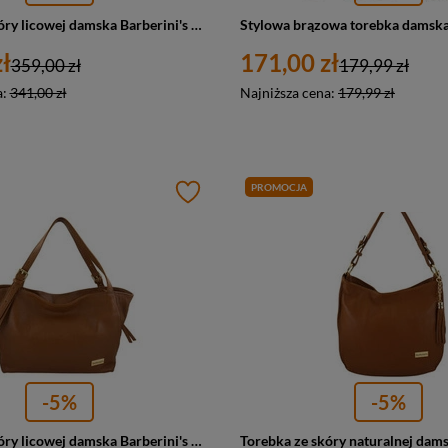
Torebka ze skóry licowej damska Barberini's 810-12 shopper A4 jasnobrązowa
ł
171,00 zł
359,00 zł
179,99 zł
a:
341,00 zł
Najniższa cena:
179,99 zł
PROMOCJA
-5%
-5%
Torebka ze skóry licowej damska Barberini's 987-12 shopper A4 jasnobrązowa