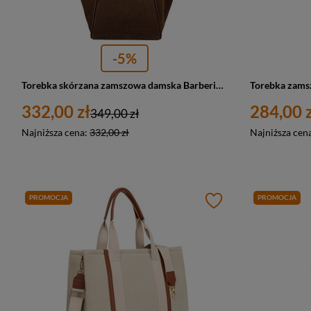
-5%
Torebka skórzana zamszowa damska Barberini's 1008-6 shopper A4 brązowa
332,00 zł
284,00 z
349,00 zł
Najniższa cena:
332,00 zł
Najniższa cen
PROMOCJA
PROMOCJA