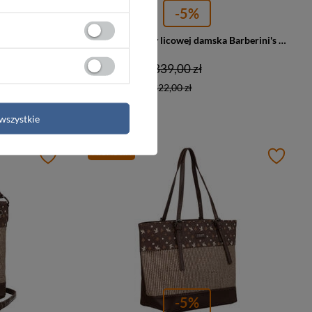
-5%
Torebka ze skóry naturalnej damska Barberini's 996-11 shopper bag A4 ciemnobrązowa
Torebka ze skóry licowej damska Barberini's 996-12 shopper bag A4 jasnobrązowa
322,00 zł
339,00 zł
Najniższa cena:
322,00 zł
wszystkie
PROMOCJA
-5%