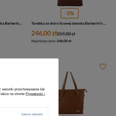
-5%
Torebka ze skóry naturalnej damska Barberini's 995-11 shopper A4 ciemnobrązowa
Torebka ze skóry licowej damska Barberini's 994-6 worek średnia brązowa
246,00 zł
259,00 zł
Najniższa cena:
246,00 zł
PROMOCJA
ć warunki przechowywania lub
 także na stronie
Prywatność i
Zawsze aktywne