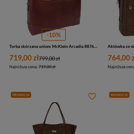
-10%
Torba skórzana unisex McKlein Arcadia 88764 aktówka na laptopa 17 A4 brązowa
719,00 zł
764,00 z
799,00 zł
Najniższa cena:
719,00 zł
Najniższa cen
PROMOCJA
PROMOCJA