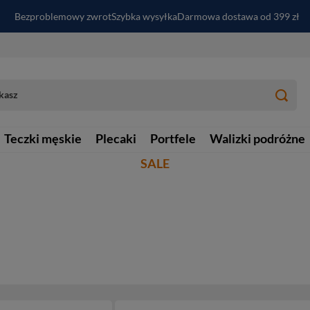
Bezproblemowy zwrot
Szybka wysyłka
Darmowa dostawa od 399 zł
PayPo - kup i zapłać za
30
dni
Zapisz się do newslettera i odbierz RABAT
Teczki męskie
Plecaki
Portfele
Walizki podróżne
SALE