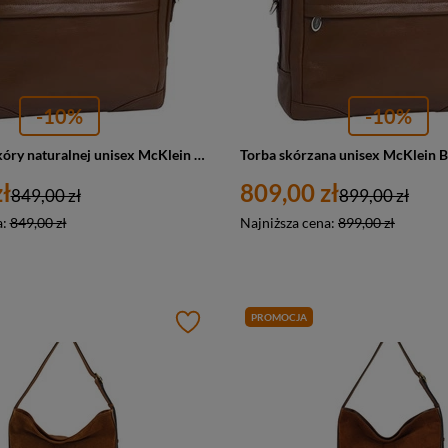
-10%
-10%
Aktówka ze skóry naturalnej unisex McKlein Bronzeville torba na laptopa 15 A4 brązowa
ł
809,00 zł
849,00 zł
899,00 zł
a:
849,00 zł
Najniższa cena:
899,00 zł
PROMOCJA