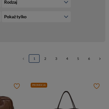
Rodzaj
Pokaż tylko
1
2
3
4
5
6
PROMOCJA