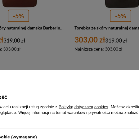
-5%
-5%
Torebka ze skóry naturalnej damska Barberini's 995-6 shopper A4 brązowa
ł
303,00 zł
319,00 zł
319,00 zł
a:
303,00 zł
Najniższa cena:
303,00 zł
PROMOCJA
ość
w celu realizacji usług zgodnie z
Polityką dotyczącą cookies
. Możesz określi
eglądarce. Więcej informacji na temat warunków i prywatności można znaleźć
cookie (wymagane)