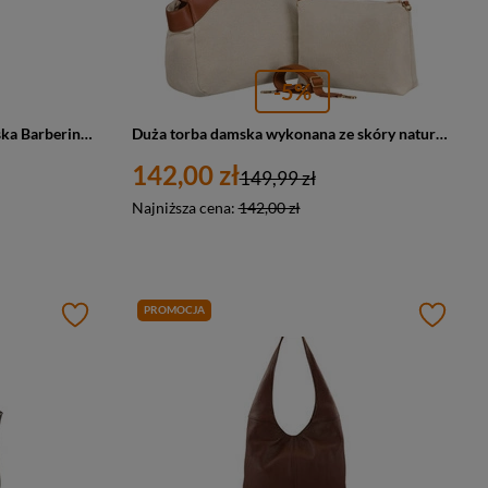
-5%
Torebka ze skóry naturalnej damska Barberini's 1003-6 worek A4 brązowa
Duża torba damska wykonana ze skóry naturalnej i włókna poliamidowego w beżowo-brązowym kolorze - Peterson
142,00 zł
149,99 zł
Najniższa cena:
142,00 zł
PROMOCJA