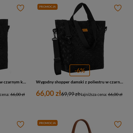
PROMOCJA
-6%
Duży shopper damski z poliestru w czarnym kolorze pokryty zwierzęcym wzorem - Rovicky
Wygodny shopper damski z poliestru w czarnym kolorze - Rovicky
66,00 zł
69,99 zł
 cena:
66,00 zł
Najniższa cena:
66,00 zł
PROMOCJA