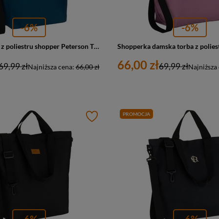
-6%
-6%
Torba damska z poliestru shopper Peterson TZ15605D duża A4 turkusowa
66,00 zł
69,99 zł
69,99 zł
Najniższa cena:
66,00 zł
Najniższa
PROMOCJA
-6%
-6%