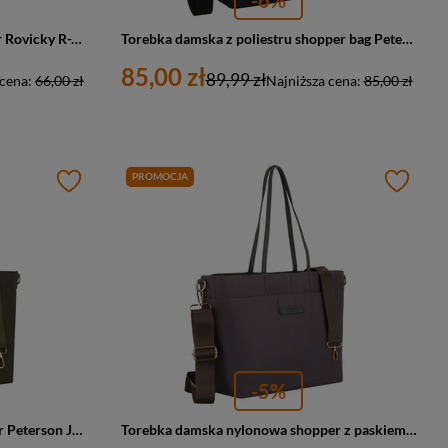
Torba damska z poliestru shopper Rovicky R-TZ15605-ZH duża A4 czarna
Torebka damska z poliestru shopper bag Peterson TZ15605 duża A4 czarna
85,00 zł
89,99 zł
 cena:
66,00 zł
Najniższa cena:
85,00 zł
PROMOCJA
-5%
Torebka damska z nylonu shopper Peterson JN-10 duża A4 zielona
Torebka damska nylonowa shopper z paskiem regulowanym Peterson JN-10 duża A4 szara