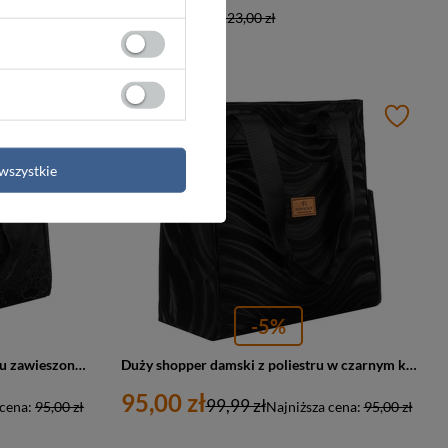
Najniższa cena:
123,00 zł
PROMOCJA
wszystkie
-5%
Czarny shopper damski z poliestru zawieszony na wygodnych uchwytach z zewnętrzną kieszonką na suwak - Rovicky
Duży shopper damski z poliestru w czarnym kolorze pokryty falistym wzorem - Rovicky
95,00 zł
99,99 zł
 cena:
95,00 zł
Najniższa cena:
95,00 zł