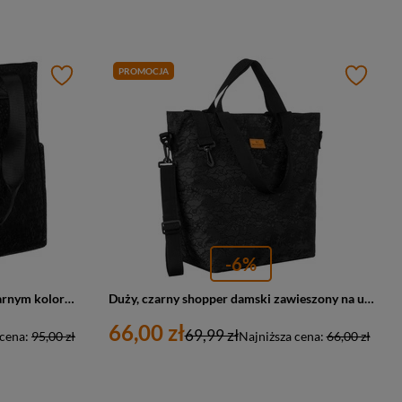
PROMOCJA
-6%
Torba materiałowa shopper w czarnym kolorze - Rovicky
Duży, czarny shopper damski zawieszony na uchwytach i regulowanym pasku - Rovicky
66,00 zł
69,99 zł
 cena:
95,00 zł
Najniższa cena:
66,00 zł