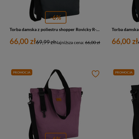
-6%
Torba damska z poliestru shopper Rovicky R-TZ15605-ZJ duża A4 szara
66,00 zł
66,00 zł
69,99 zł
Najniższa cena:
66,00 zł
PROMOCJA
PROMOCJA
-6%