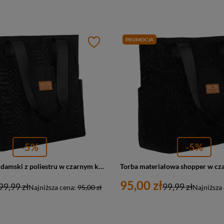
PROMOCJA
-5%
-5%
Duży shopper damski z poliestru w czarnym kolorze - Rovicky
95,00 zł
99,99 zł
99,99 zł
Najniższa cena:
95,00 zł
Najniższa