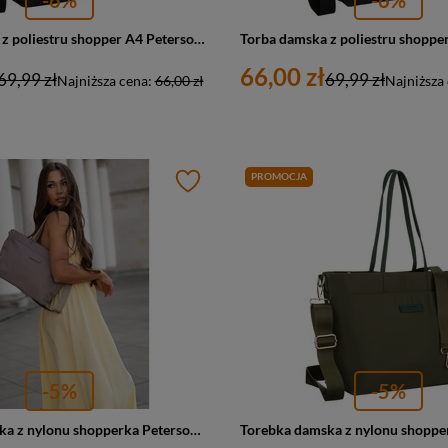
Torba damska z poliestru shopper A4 Peterson TZ15605D duża czarna
66,00 zł
69,99 zł
69,99 zł
Najniższa cena:
66,00 zł
Najniższa
PROMOCJA
-5%
-5%
Torebka damska z nylonu shopperka Peterson JN-10 duża beżowa