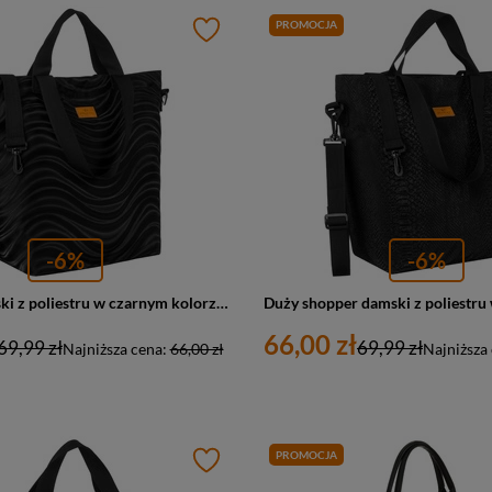
PROMOCJA
-6%
-6%
Shopper damski z poliestru w czarnym kolorze pokryty falistym wzorem - Rovicky
66,00 zł
69,99 zł
69,99 zł
Najniższa cena:
66,00 zł
Najniższa
PROMOCJA