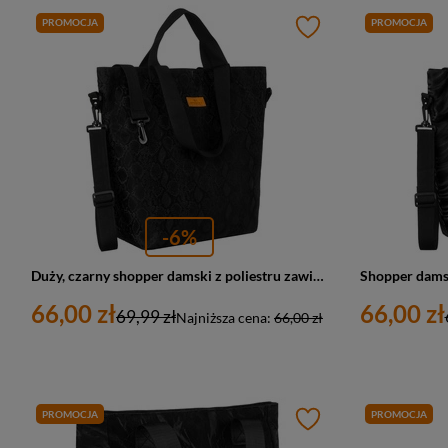
PROMOCJA
PROMOCJA
-6%
Duży, czarny shopper damski z poliestru zawieszony na uchwytach i regulowanym pasku - Rovicky
66,00 zł
66,00 zł
69,99 zł
Najniższa cena:
66,00 zł
PROMOCJA
PROMOCJA