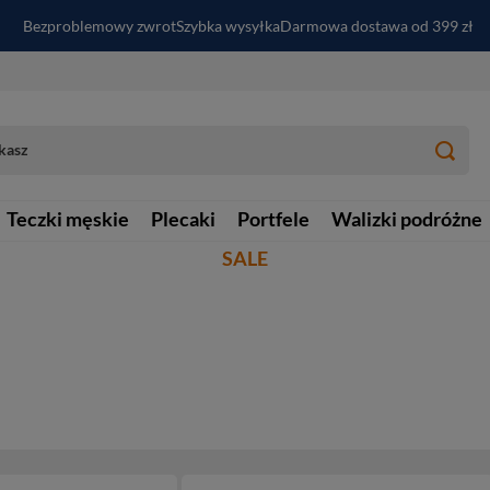
Bezproblemowy zwrot
Szybka wysyłka
Darmowa dostawa od 399 zł
PayPo - kup i zapłać za
30
dni
Zapisz się do newslettera i odbierz RABAT
Teczki męskie
Plecaki
Portfele
Walizki podróżne
SALE