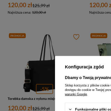
120,00 zł
120,00 z
125,99 zł
Najniższa cena:
120,00 zł
Najniższa cen
PROMOCJA
PROMOCJA
Konfiguracja zgód
Dbamy o Twoją prywatn
Sklep korzysta z plików cookie 
-5%
dostępu do cookie w Twojej prz
warunki Google
.
Torebka damska z nylonu miejski shopper Peterson JN-10 duża A4 czarna
120,00 zł
123,00 z
125,99 zł
Funkcjonalne pliki 