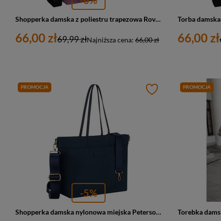
Shopperka damska z poliestru trapezowa Rovicky R-TZ15605-ZJ duża A4 fioletowa
66,00 zł
66,00 zł
69,99 zł
Najniższa cena:
66,00 zł
PROMOCJA
PROMOCJA
-5%
Shopperka damska nylonowa miejska Peterson JN-10 duża A4 granatowa