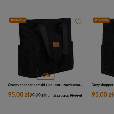
PROMOCJA
PROMOCJA
-5%
Czarny shopper damski z poliestru zawieszony na wygodnych uchwytach - Rovicky
95,00 zł
95,00 zł
99,99 zł
Najniższa cena:
95,00 zł