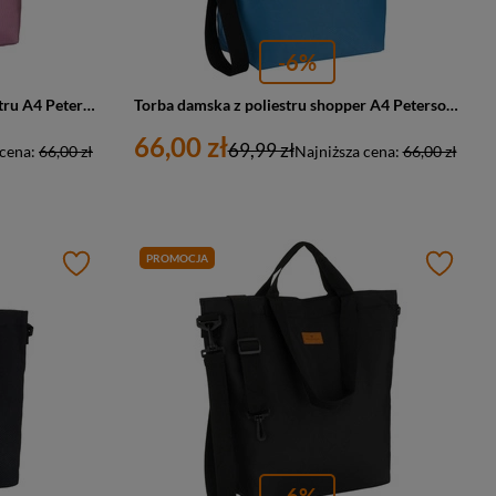
-6%
Shopperka damska torba z poliestru A4 Peterson TZ15605D duża różowa
Torba damska z poliestru shopper A4 Peterson TZ15605D duża błękitna
66,00 zł
69,99 zł
 cena:
66,00 zł
Najniższa cena:
66,00 zł
PROMOCJA
-6%