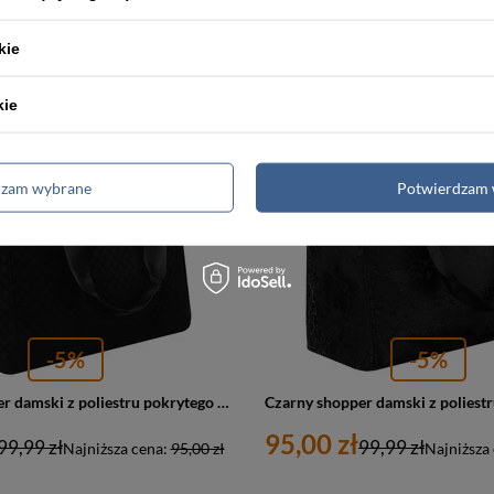
a:
123,00 zł
Najniższa cena:
123,00 zł
kie
kie
PROMOCJA
dzam wybrane
Potwierdzam 
-5%
-5%
Czarny shopper damski z poliestru pokrytego geometrycznym wzorem - Rovicky
95,00 zł
99,99 zł
99,99 zł
Najniższa cena:
95,00 zł
Najniższa