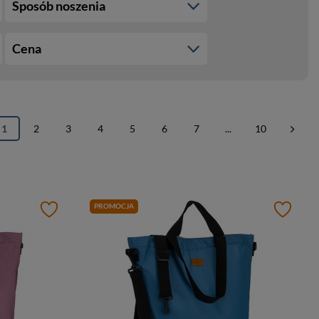
Sposób noszenia
Cena
1
2
3
4
5
6
7
...
10
PROMOCJA