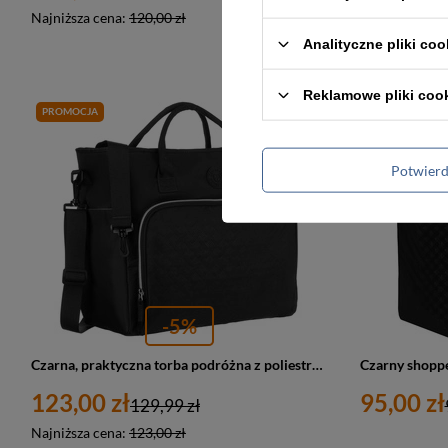
Najniższa cena:
120,00 zł
Najniższa cen
Analityczne pliki coo
Reklamowe pliki coo
PROMOCJA
PROMOCJA
Potwier
-5%
Czarna, praktyczna torba podróżna z poliestru wyposażona w uchwyt na walizkę - Peterson
123,00 zł
95,00 zł
129,99 zł
Najniższa cena:
123,00 zł