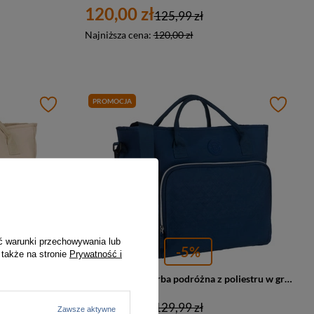
120,00 zł
125,99 zł
Najniższa cena:
120,00 zł
PROMOCJA
ć warunki przechowywania lub
-5%
 także na stronie
Prywatność i
Praktyczna torba podróżna z poliestru w beżowym kolorze, wyposażona w uchwyt na walizkę - Peterson
Weekendowa torba podróżna z poliestru w granatowym kolorze - Peterson
123,00 zł
129,99 zł
Zawsze aktywne