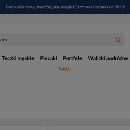
Bezproblemowy zwrot
Szybka wysyłka
Darmowa dostawa od 399 zł
PayPo - kup i zapłać za
30
dni
Zapisz się do newslettera i odbierz RABAT
Teczki męskie
Plecaki
Portfele
Walizki podróżne
SALE