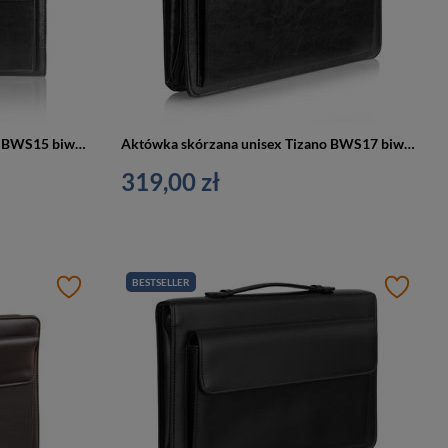
Aktówka skórzana unisex Tizano BWS15 biwuar teczka na dokumenty z rączką A4 czarna
Aktówka skórzana unisex Tizano BWS17 biwuar na dokumenty A4 czarna
319,00 zł
BESTSELLER