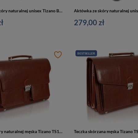
Aktówka ze skóry naturalnej unisex Tizano BWS01 biwuar na dokumenty A4 czekoladowa
ł
279,00 zł
BESTSELLER
Teczka ze skóry naturalnej męska Tizano TS18 aktówka na laptopa A4 brązowa