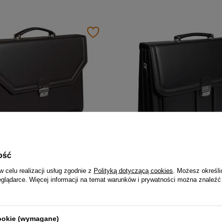
ość
Teczka z eko skóry męska Tizano T01 aktówka na dokumenty A4 czekoladowa
ł
249,00 zł
w celu realizacji usług zgodnie z
Polityką dotyczącą cookies
. Możesz określi
eglądarce. Więcej informacji na temat warunków i prywatności można znaleźć
cookie (wymagane)