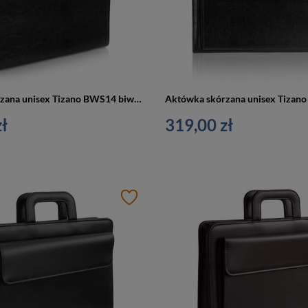
Aktówka skórzana unisex Tizano BWS14 biwuar teczka z rączką na dokumenty A4 czarna
ł
319,00 zł