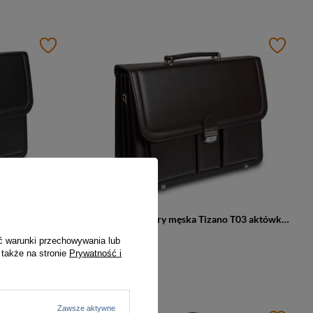
Aktówka z eko skóry męska Tizano T03 teczka biznesowa A4 czarna
Teczka z eko skóry męska Tizano T03 aktówka na dokumenty A4 czekoladowa
249,00 zł
ć warunki przechowywania lub
 także na stronie
Prywatność i
Zawsze aktywne