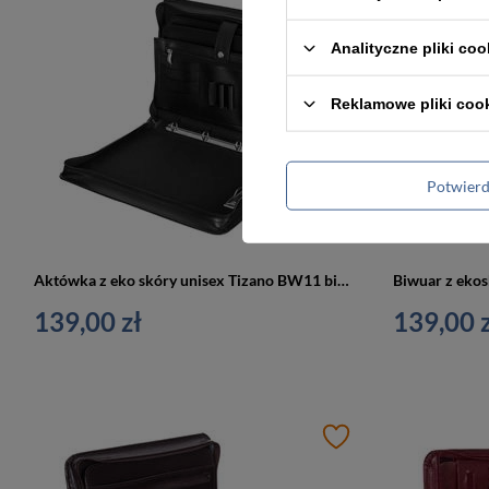
BESTSELLER
Analityczne pliki coo
Reklamowe pliki coo
Potwier
Aktówka z eko skóry unisex Tizano BW11 biwuar na dokumenty A4 czarna
139,00 zł
139,00 z