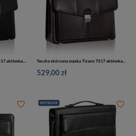
Teczka skórzana męska Tizano TS17 aktówka na laptopa dokumenty A4 czarna
Teczka skórzana męska Tizano TS17 aktówka na laptopa A4 czekoladowa
529,00 zł
BESTSELLER