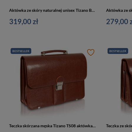
Aktówka ze skóry naturalnej unisex Tizano BWS01 teczka biwuar A4 czarna z grawerem
319,00 zł
279,00 z
BESTSELLER
BESTSELLER
Teczka skórzana męska Tizano TS08 aktówka mała A4 brązowa