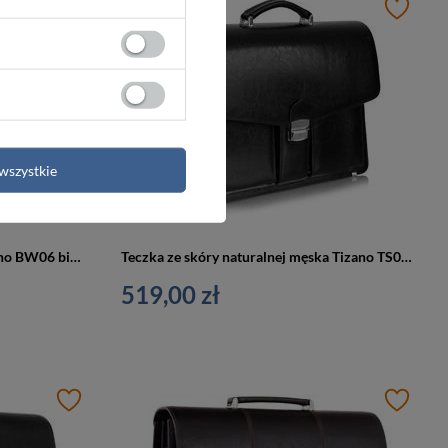
wszystkie
Aktówka z eko skóry unisex Tizano BW06 biwuar na dokumenty A4 czekoladowa
Teczka ze skóry naturalnej męska Tizano TS02 aktówka A4 czarna
519,00 zł