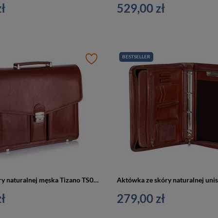
ł
529,00 zł
BESTSELLER
Teczka ze skóry naturalnej męska Tizano TS02 aktówka biznesowa A4 brązowa
ł
279,00 zł