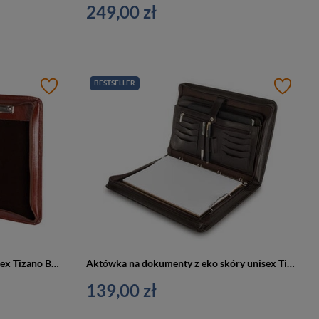
249,00 zł
BESTSELLER
Aktówka ze skóry naturalnej unisex Tizano BWS01 biwuar na dokumenty A4 brązowa
Aktówka na dokumenty z eko skóry unisex Tizano BW11 biwuar A4 czekoladowa
139,00 zł