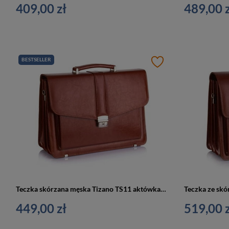
409,00 zł
489,00 z
BESTSELLER
Teczka skórzana męska Tizano TS11 aktówka do pracy A4 brązowa
449,00 zł
519,00 z