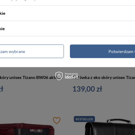
BESTSELLER
kie
kie
dzam wybrane
Potwierdzam 
Biwuar z ekoskóry unisex Tizano BW06 aktówka na dokumenty A4 czarny
ł
139,00 zł
BESTSELLER