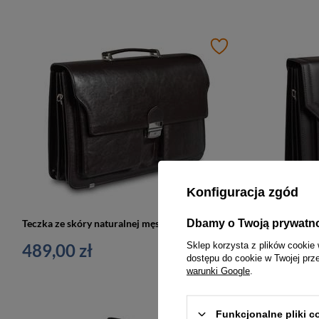
Konfiguracja zgód
Dbamy o Twoją prywatn
Teczka ze skóry naturalnej męska Tizano TS18 aktówka mała A4 czekoladowa
489,00 zł
249,00 z
Sklep korzysta z plików cookie 
dostępu do cookie w Twojej prz
warunki Google
.
Funkcjonalne pliki 