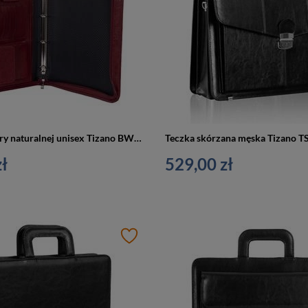
Biwuar ze skóry naturalnej unisex Tizano BWS07 aktówka na dokumenty A4 bordowy
ł
529,00 zł