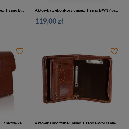
Aktówka ze skóry naturalnej unisex Tizano BWS01 biwuar A4 czarna krek
Aktówka z eko skóry unisex Tizano BW19 biwuar na dokumenty mała A5 czarna
119,00 zł
Teczka skórzana męska Tizano TS17 aktówka na laptopa A4 brązowa
Aktówka skórzana unisex Tizano BWS08 biwuar na dokumenty mała A5 brązowa