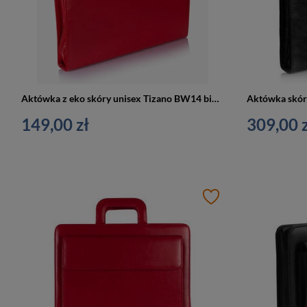
Aktówka z eko skóry unisex Tizano BW14 biwuar teczka na dokumenty A4 czerwona
149,00 zł
309,00 z