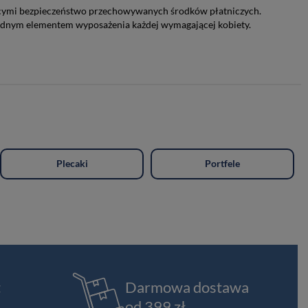
ącymi bezpieczeństwo przechowywanych środków płatniczych.
będnym elementem wyposażenia każdej wymagającej kobiety.
Plecaki
Portfele
t
Darmowa dostawa
od 399 zł