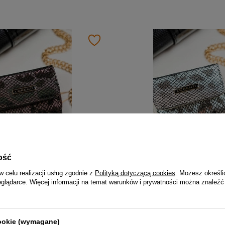
ość
Skórzany mały portfel damski kolorowy lakierowany - Lorenti 423229-MER
w celu realizacji usług zgodnie z
Polityką dotyczącą cookies
. Możesz określi
69,99 zł
eglądarce. Więcej informacji na temat warunków i prywatności można znaleźć
cookie (wymagane)