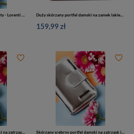
Mały skórzany portfel damski złoty - Lorenti 5157-BRS
Duży skórzany portfel damski na zamek lakierowany czerwony - Lorenti 76121-MSD
159,99 zł
Skórzany elegancki portfel damski na zatrzask i suwak srebrny - Lorenti 76115-BRS
Skórzany srebrny portfel damski na zatrzask i suwak - Lorenti 76115-AFO