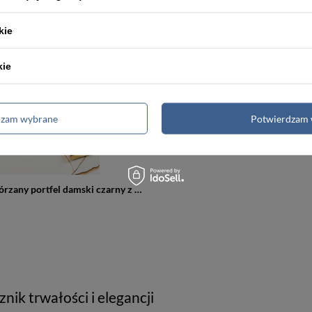
kie
kie
dzam wybrane
Potwierdzam 
Błyszczący skórzany portfel damski czarny z zapięciem - Lorenti 76115-MKR
ik trwałości i elegancji