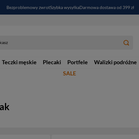
Bezproblemowy zwrot
Szybka wysyłka
Darmowa dostawa od 399 zł
PayPo - kup i zapłać za
30
dni
Zapisz się do newslettera i odbierz RABAT
Teczki męskie
Plecaki
Portfele
Walizki podróżne
SALE
wak