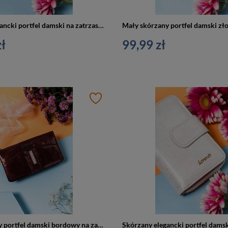
Skórzany elegancki portfel damski na zatrzask i suwak złoty - Lorenti 76115-BRS
ł
99,99 zł
Duży skórzany portfel damski bordowy na zamek z breloczkiem w zestawie - Lorenti 76121-MPL