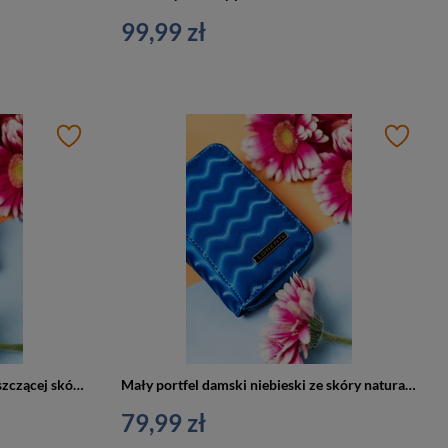
99,99 zł
Mały czarny portfel damski z błyszczącej skóry naturalnej - Lorenti 423229-CEK
Mały portfel damski niebieski ze skóry naturalnej ze wzorem fal - Lorenti 5157-WAV
79,99 zł