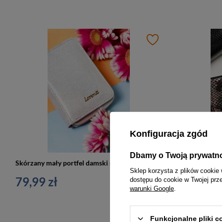
Konfiguracja zgód
Dbamy o Twoją prywatn
Skórzany mały portfel damski srebrny portmonetka - Lorenti 5157-BRS
Sklep korzysta z plików cookie 
79,99 zł
69,99 zł
dostępu do cookie w Twojej prz
warunki Google
.
Funkcjonalne pliki 