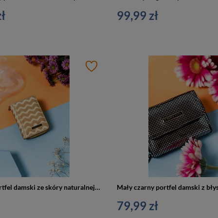
ł
99,99 zł
Mały złoty portfel damski ze skóry naturalnej ze wzorem fal - Lorenti 5157-WAV
79,99 zł