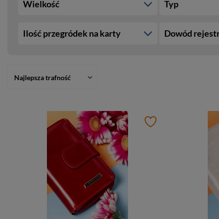
Wielkość
Typ
Ilość przegródek na karty
Dowód rejest
Najlepsza trafność