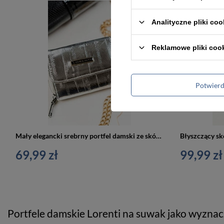
Analityczne pliki coo
Reklamowe pliki coo
Potwier
Mały elegancki srebrny portfel damski ze skóry naturalnej - Lorenti 423229-STB
69,99 zł
99,99 zł
Portfele damskie Lorenti na suwak jako wyznaczn