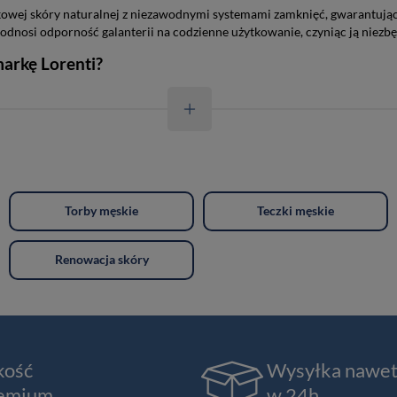
nkowej skóry naturalnej z niezawodnymi systemami zamknięć, gwarantuj
dnosi odporność galanterii na codzienne użytkowanie, czyniąc ją niez
markę Lorenti?
Torby męskie
Teczki męskie
Renowacja skóry
kość
Wysyłka nawe
emium
w 24h