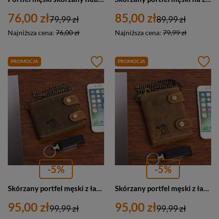
76,00 zł
85,00 zł
79,99 zł
89,99 zł
Najniższa cena:
76,00 zł
Najniższa cena:
79,99 zł
PROMOCJA
PROMOCJA
-5%
-5%
Skórzany portfel męski z łańcuchem poziomy brązowy nubuk - Beltimore R80
Skórzany portfel męski z łańcuchem brązowy nubuk - Beltimore R78
95,00 zł
95,00 zł
99,99 zł
99,99 zł