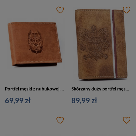
Portfel męski z nubukowej skóry naturalnej w brązowym kolorze z tłoczeniem przedstawiającym głowę psa - Always Wild
Skórzany duży portfel męski z nubukowej skóry jasnobrązowy - N4A-H-BL
69,99 zł
89,99 zł