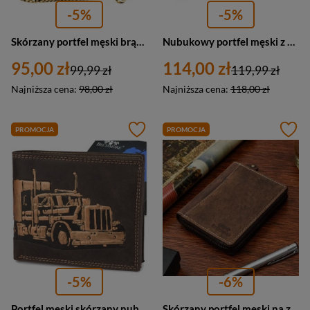
-5%
-5%
Skórzany portfel męski brązowy ze skóry nubukowej Harley — Peterson N992C-CHM
Nubukowy portfel męski z godłem Ukrainy brązowy — Peterson PTN 304-P-UP UA
95,00 zł
114,00 zł
99,99 zł
119,99 zł
Najniższa cena:
98,00 zł
Najniższa cena:
118,00 zł
PROMOCJA
PROMOCJA
-5%
-6%
Portfel męski skórzany nubuk poziomy wzór z ciężarówka RFiD Beltimore R97 ciemnobrązowy
Skórzany portfel męski na zamek brązowy nubuk vintage - Beltimore G71