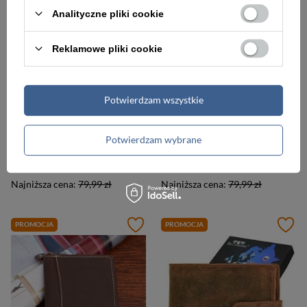
Analityczne pliki cookie
Reklamowe pliki cookie
Potwierdzam wszystkie
-5%
-5%
Skórzany portfel męski brązowy nubuk wzór Ciężarówka Tir RFiD - Beltimore R89
Skórzany portfel męski brązowy nubuk Godło Polski Orzeł RFiD - Beltimore R88
Potwierdzam wybrane
76,00 zł
76,00 zł
79,99 zł
79,99 zł
Najniższa cena:
79,99 zł
Najniższa cena:
79,99 zł
PROMOCJA
PROMOCJA