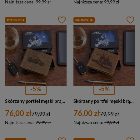
Najniższa cena:
99,99 zł
Najniższa cena:
99,99 zł
PROMOCJA
PROMOCJA
-5%
-5%
Skórzany portfel męski brązowy nubuk poziomy wzór motocykl RFiD - Beltimore R94
Skórzany portfel męski brązowy nubuk poziomy wzór ciężarówka RFiD - Beltimore R93
76,00 zł
76,00 zł
79,99 zł
79,99 zł
Najniższa cena:
79,99 zł
Najniższa cena:
79,99 zł