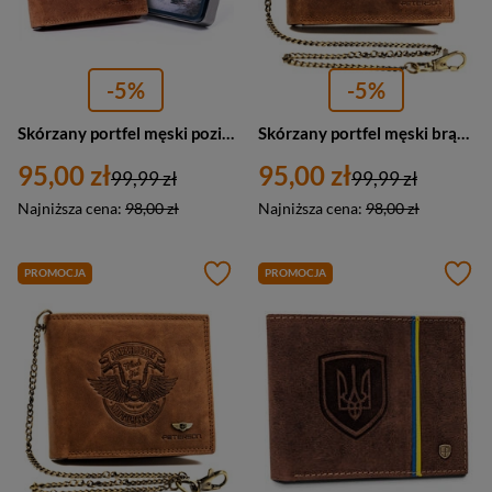
-5%
-5%
Skórzany portfel męski poziomy nubukowy camel — Peterson N4L-CHM-M
Skórzany portfel męski brązowy ze skóry nubukowej czaszka — Peterson N992C-CHM
95,00 zł
95,00 zł
99,99 zł
99,99 zł
Najniższa cena:
98,00 zł
Najniższa cena:
98,00 zł
PROMOCJA
PROMOCJA