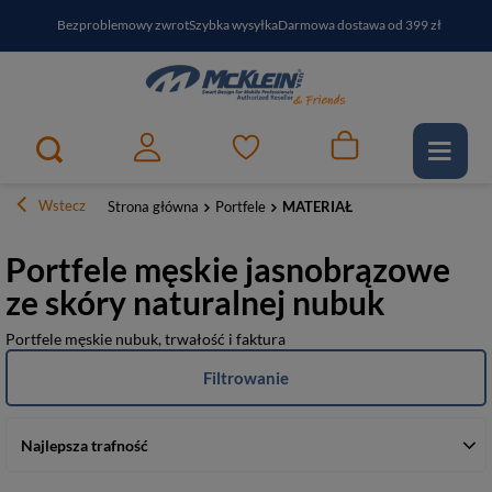
Bezproblemowy zwrot
Szybka wysyłka
Darmowa dostawa od 399 zł
PayPo - kup i zapłać za
30
dni
Zapisz się do newslettera i odbierz RABAT
Wstecz
Strona główna
Portfele
MATERIAŁ
Portfele męskie jasnobrązowe
ze skóry naturalnej nubuk
Portfele męskie nubuk, trwałość i faktura
Filtrowanie
Najlepsza trafność