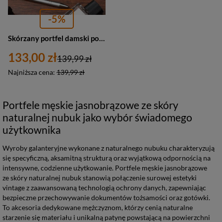
-5%
Skórzany portfel damski poziomy nubukowy brązowy Beltimore S73
133,00 zł
139,99 zł
Najniższa cena:
139,99 zł
Portfele męskie jasnobrązowe ze skóry
naturalnej nubuk jako wybór świadomego
użytkownika
Wyroby galanteryjne wykonane z naturalnego nubuku charakteryzują
się specyficzną, aksamitną strukturą oraz wyjątkową odpornością na
intensywne, codzienne użytkowanie. Portfele męskie jasnobrązowe
ze skóry naturalnej nubuk stanowią połączenie surowej estetyki
vintage z zaawansowaną technologią ochrony danych, zapewniając
bezpieczne przechowywanie dokumentów tożsamości oraz gotówki.
To akcesoria dedykowane mężczyznom, którzy cenią naturalne
starzenie się materiału i unikalną patynę powstającą na powierzchni