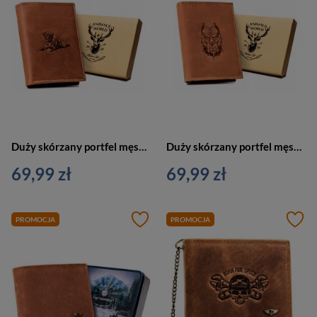
Duży skórzany portfel męski jasnobrązowy z buldogiem — Always Wild N4-CHM-DOG-2
Duży skórzany portfel męski jasnobrązowy z psem — Always Wild N4-CHM-DOG-1
69,99 zł
69,99 zł
PROMOCJA
PROMOCJA