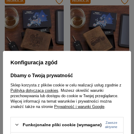
PROMOCJA
PROMOCJA
Konfiguracja zgód
-5%
-5%
Dbamy o Twoją prywatność
Skórzany portfel męski brązowy nubuk poziomy wzór Godło Polski Orzeł RFiD - Beltimore R92
Skórzany portfel męski brązowy nubuk wzór Ciężarówka RFiD - Beltimore R90
Sklep korzysta z plików cookie w celu realizacji usług zgodnie z
76,00 zł
76,00 zł
79,99 zł
79,99 zł
Polityką dotyczącą cookies
. Możesz określić warunki
przechowywania lub dostępu do cookie w Twojej przeglądarce.
Najniższa cena:
79,99 zł
Najniższa cena:
79,99 zł
Więcej informacji na temat warunków i prywatności można
znaleźć także na stronie
Prywatność i warunki Google
.
PROMOCJA
PROMOCJA
Zawsze
Funkcjonalne pliki cookie (wymagane)
aktywne