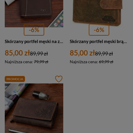
-6%
-6%
Skórzany portfel męski na zamek ciemnobrązowy nubuk Beltimore G71
Skórzany portfel męski brązowy nubuk z zapięciem Beltimore R85
85,00 zł
85,00 zł
89,99 zł
89,99 zł
Najniższa cena:
79,99 zł
Najniższa cena:
69,99 zł
PROMOCJA