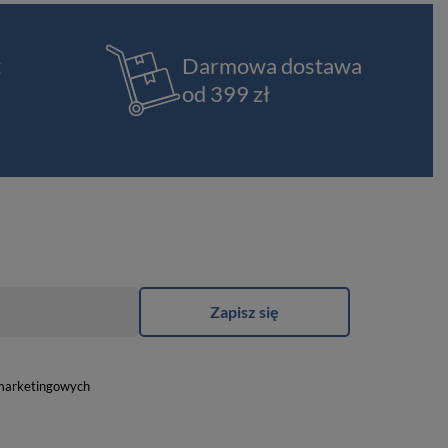
t
Darmowa dostawa
od 399 zł
Zapisz się
marketingowych