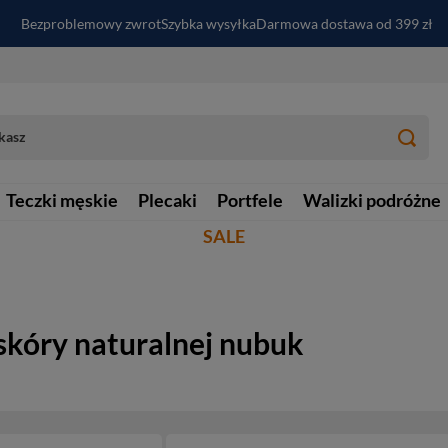
Bezproblemowy zwrot
Szybka wysyłka
Darmowa dostawa od 399 zł
PayPo - kup i zapłać za
30
dni
Zapisz się do newslettera i odbierz RABAT
Teczki męskie
Plecaki
Portfele
Walizki podróżne
SALE
skóry naturalnej nubuk