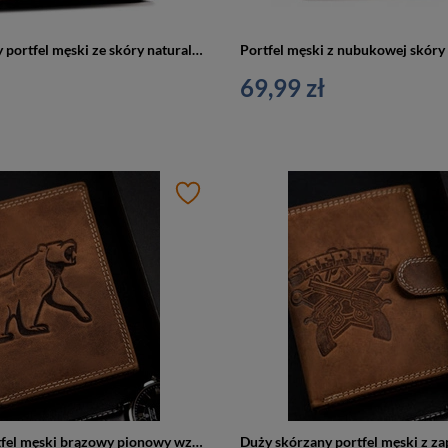
Duży, brązowy portfel męski ze skóry naturalnej wyposażony w system RFID - Always Wild
69,99 zł
Skórzany portfel męski brązowy pionowy wzór miś - Always Wild N4-CHM