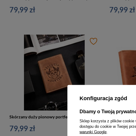
79,99 zł
79,99 zł
Konfiguracja zgód
Dbamy o Twoją prywatn
Skórzany duży pionowy portfel męski brązowy z wzorem czaszki - Always Wild N4-CHM
Sklep korzysta z plików cookie 
79,99 zł
69,99 zł
dostępu do cookie w Twojej prz
warunki Google
.