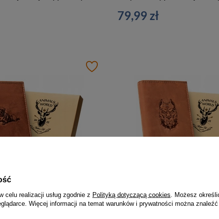
79,99 zł
ość
Duży skórzany portfel męski jasnobrązowy z buldogiem — Always Wild N4-CHM-DOG-2
w celu realizacji usług zgodnie z
Polityką dotyczącą cookies
. Możesz określi
69,99 zł
eglądarce. Więcej informacji na temat warunków i prywatności można znaleźć