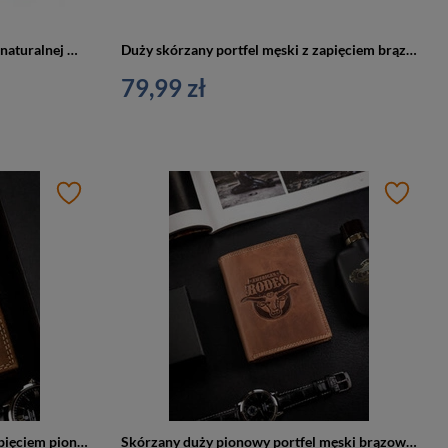
Portfel męski z nubukowej skóry naturalnej w brązowym kolorze z tłoczeniem przedstawiającym głowę psa - Always Wild
Duży skórzany portfel męski z zapięciem brązowy wzór rodeo - Always Wild N4L-CHM-ROD
79,99 zł
Duży skórzany portfel męski z zapięciem pionowy brązowy wzór sheriff - Always Wild N4L-CHM-SHE
Skórzany duży pionowy portfel męski brązowy z wzorem rodeo - Always Wild N4-CHM