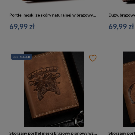
Portfel męski ze skóry naturalnej w brązowym kolorze, model bez zapięcia zewnętrznego - Always Wild
69,99 zł
69,99 zł
BESTSELLER
Skórzany portfel męski brązowy pionowy wzór sheriff - Always Wild N4-CHM-SHE