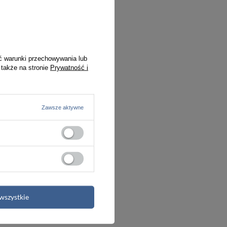
ć warunki przechowywania lub
 także na stronie
Prywatność i
Zawsze aktywne
Skórzany portfel slim wallet jasnobrązowy - SOLIER SW10
wszystkie