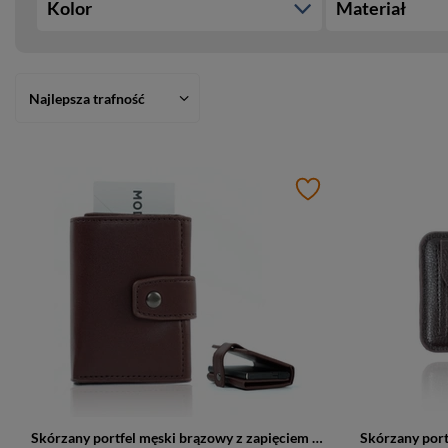
Kolor
Materiał
Najlepsza trafność
Skórzany portfel męski brązowy z zapięciem - SW38 BR