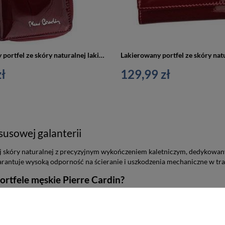
Mały, pionowy portfel ze skóry naturalnej lakierowanej z motywem liści — Pierre Cardin
ł
129,99 zł
susowej galanterii
j skóry naturalnej z precyzyjnym wykończeniem kaletniczym, dedykowa
tuje wysoką odporność na ścieranie i uszkodzenia mechaniczne w trakci
portfele męskie Pierre Cardin?