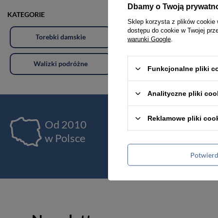
Dbamy o Twoją prywatn
KATEGORIE
Sklep korzysta z plików cookie 
dostępu do cookie w Twojej prz
Torebki damskie
Torby damskie
warunki Google
.
Walizki podróżne
Akcesoria i dodatki odzieżowe
Funkcjonalne pliki 
Analityczne pliki coo
Reklamowe pliki coo
Od 2010
Ja
w Polsce
pr
Potwier