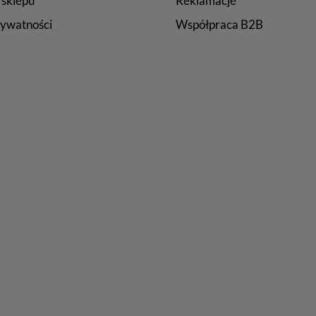
 sklepu
Reklamacje
rywatności
Współpraca B2B