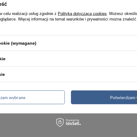
ość
w celu realizacji usług zgodnie z
Polityką dotyczącą cookies
. Możesz określi
eglądarce. Więcej informacji na temat warunków i prywatności można znaleźć
Torby męskie
Teczki męskie
Renowacja skóry
cookie (wymagane)
kie
kie
kość
Wysyłka nawe
emium
w 24h
dzam wybrane
Potwierdzam 