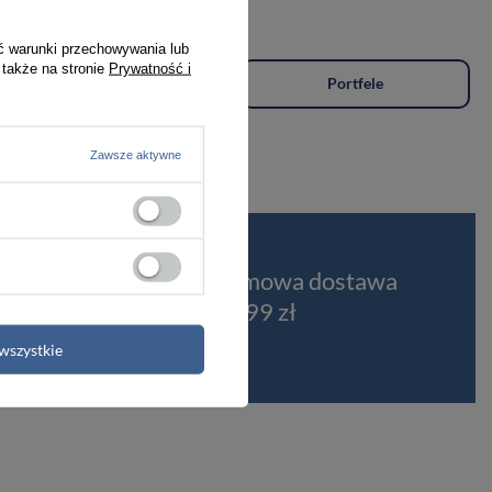
ć warunki przechowywania lub
 także na stronie
Prywatność i
Plecaki
Portfele
Zawsze aktywne
t
Darmowa dostawa
od 399 zł
wszystkie