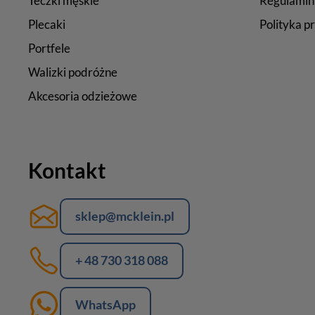
Teczki męskie
Regulamin
Plecaki
Polityka p
Portfele
Walizki podróżne
Akcesoria odzieżowe
Kontakt
sklep@mcklein.pl
+ 48 730 318 088
WhatsApp