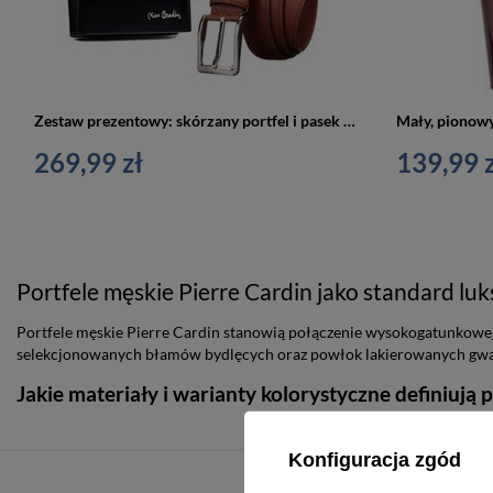
Zestaw prezentowy: skórzany portfel i pasek męski brązowy — Pierre Cardin ZM-PC31
269,99 zł
139,99 z
Portfele męskie Pierre Cardin jako standard luk
Portfele męskie Pierre Cardin stanowią połączenie wysokogatunkowe
selekcjonowanych błamów bydlęcych oraz powłok lakierowanych gwaran
Jakie materiały i warianty kolorystyczne definiują 
Konfiguracja zgód