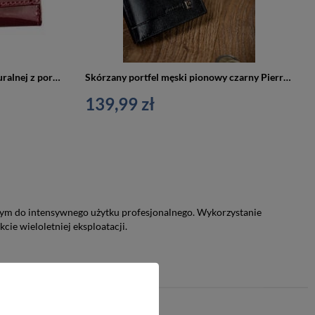
Lakierowany portfel ze skóry naturalnej z portmonetką na bigiel — Pierre Cardin
Skórzany portfel męski pionowy czarny Pierre Cardin 326 YS507
139,99 zł
nym do intensywnego użytku profesjonalnego. Wykorzystanie
e wieloletniej eksploatacji.