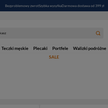
Bezproblemowy zwrot
Szybka wysyłka
Darmowa dostawa od 399 zł
PayPo - kup i zapłać za
30
dni
Zapisz się do newslettera i odbierz RABAT
Teczki męskie
Plecaki
Portfele
Walizki podróżne
SALE