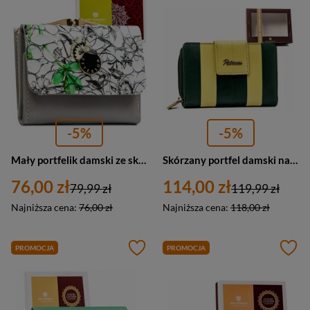
-5%
-5%
Mały portfelik damski ze skóry naturalnej w zielonym kolorze - Peterson
Skórzany portfel damski na zatrzask zielono-żółty — Peterson KA-18
76,00 zł
114,00 zł
79,99 zł
119,99 zł
Najniższa cena:
76,00 zł
Najniższa cena:
118,00 zł
PROMOCJA
PROMOCJA