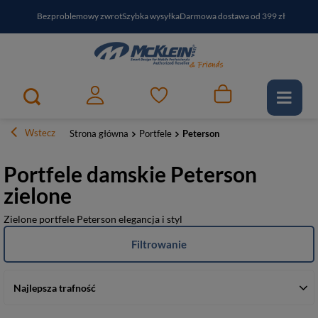
Bezproblemowy zwrot
Szybka wysyłka
Darmowa dostawa od 399 zł
PayPo - kup i zapłać za
30
dni
Zapisz się do newslettera i odbierz RABAT
Wstecz
Strona główna
Portfele
Peterson
Portfele damskie Peterson
zielone
Zielone portfele Peterson elegancja i styl
Filtrowanie
Najlepsza trafność