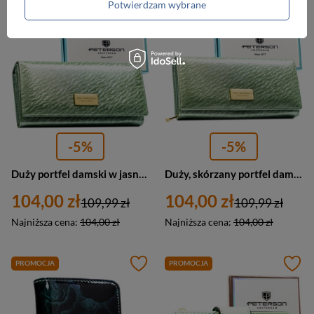
Potwierdzam wybrane
-5%
-5%
Duży portfel damski w jasnozielonym kolorze zamykany na zatrzask - Peterson
Duży, skórzany portfel damski w jasnozielonym kolorze zamykany na zatrzask - Peterson
104,00 zł
104,00 zł
109,99 zł
109,99 zł
Najniższa cena:
104,00 zł
Najniższa cena:
104,00 zł
PROMOCJA
PROMOCJA