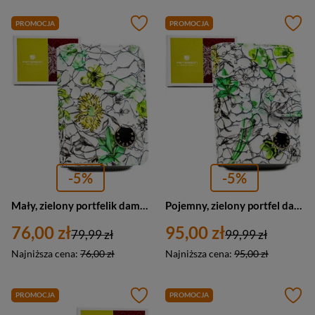
PROMOCJA
PROMOCJA
-5%
-5%
Mały, zielony portfelik damski ze skóry naturalnej z systemem RFID - Peterson
Pojemny, zielony portfel damski ze skóry naturalnej z systemem RFID - Peterson
76,00 zł
95,00 zł
79,99 zł
99,99 zł
Najniższa cena:
76,00 zł
Najniższa cena:
95,00 zł
PROMOCJA
PROMOCJA