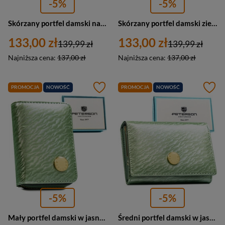
-5%
-5%
Skórzany portfel damski na zatrzask kolorowy zielony — Peterson PTN RD-21-GCL-Y
Skórzany portfel damski zielony kolorowy na zatrzask — Peterson PTN RD-22-GCL-Y
133,00 zł
133,00 zł
139,99 zł
139,99 zł
Najniższa cena:
137,00 zł
Najniższa cena:
137,00 zł
PROMOCJA
NOWOŚĆ
PROMOCJA
NOWOŚĆ
-5%
-5%
Mały portfel damski w jasnozielonym kolorze zamykany na zatrzask i suwak, wykonany ze skóry naturalnej i ekologicznej - Peterson
Średni portfel damski w jasnozielonym kolorze zamykany na zatrzask, wykonany ze skóry naturalnej i ekologicznej - Peterson