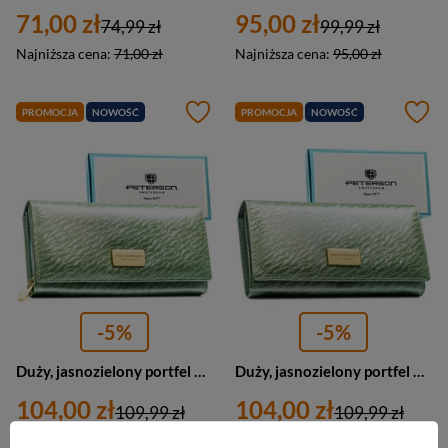
71,00 zł
95,00 zł
74,99 zł
99,99 zł
Najniższa cena:
71,00 zł
Najniższa cena:
95,00 zł
PROMOCJA
NOWOŚĆ
PROMOCJA
NOWOŚĆ
-5%
-5%
Duży, jasnozielony portfel damski zamykany na zatrzask, wykonany ze skóry naturalnej i ekologicznej - Peterson
Duży, jasnozielony portfel damski zamykany na zatrzask, pokryty subtelnym wzorem na klapce - Peterson
104,00 zł
104,00 zł
109,99 zł
109,99 zł
Najniższa cena:
104,00 zł
Najniższa cena:
104,00 zł