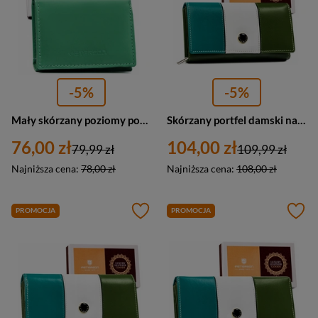
-5%
-5%
Mały skórzany poziomy portfel damski na zatrzask miętowy — Peterson RD-SWZX-86-MCL
Skórzany portfel damski na zatrzask kolorowy zielony — Peterson PTN RD-07-GCL-S
76,00 zł
104,00 zł
79,99 zł
109,99 zł
Najniższa cena:
78,00 zł
Najniższa cena:
108,00 zł
PROMOCJA
PROMOCJA