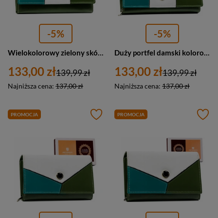
-5%
-5%
Wielokolorowy zielony skórzany portfel damski na zatrzask — Peterson PTN RD-08-GCL-S
Duży portfel damski kolorowy zielony na zatrzask — Peterson PTN RD-12-GCL-S
133,00 zł
133,00 zł
139,99 zł
139,99 zł
Najniższa cena:
137,00 zł
Najniższa cena:
137,00 zł
PROMOCJA
PROMOCJA