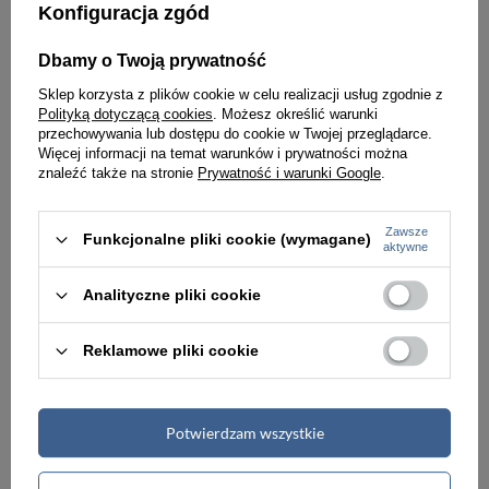
Konfiguracja zgód
PROMOCJA
NOWOŚĆ
PROMOCJA
NOWOŚĆ
Dbamy o Twoją prywatność
Sklep korzysta z plików cookie w celu realizacji usług zgodnie z
Polityką dotyczącą cookies
. Możesz określić warunki
przechowywania lub dostępu do cookie w Twojej przeglądarce.
Więcej informacji na temat warunków i prywatności można
znaleźć także na stronie
Prywatność i warunki Google
.
Zawsze
Funkcjonalne pliki cookie (wymagane)
aktywne
-5%
-5%
Analityczne pliki cookie
Portfel damski duży Peterson PX24-CNF skórzany z RFID jasnozielony
Portfel damski w jasnozielonym kolorze zamykany na zatrzask i bigiel - Peterson
Reklamowe pliki cookie
104,00 zł
104,00 zł
109,99 zł
109,99 zł
Najniższa cena:
123,00 zł
Najniższa cena:
104,00 zł
Potwierdzam wszystkie
PROMOCJA
NOWOŚĆ
PROMOCJA
NOWOŚĆ