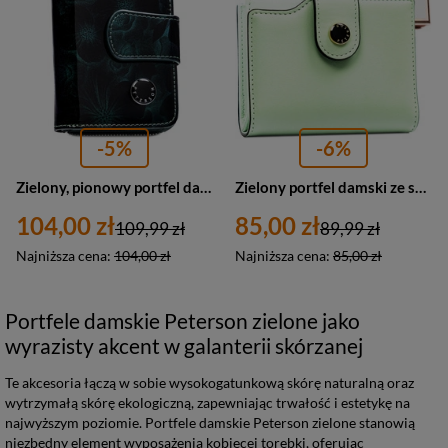
-5%
-6%
Zielony, pionowy portfel damski ze skóry naturalnej i ekologicznej, zamykany suwakiem i zatrzaskiem - Peterson
Zielony portfel damski ze skóry ekologicznej zamykany na suwak i zatrzask - Peterson
104,00 zł
85,00 zł
109,99 zł
89,99 zł
Najniższa cena:
104,00 zł
Najniższa cena:
85,00 zł
Portfele damskie Peterson zielone jako
wyrazisty akcent w galanterii skórzanej
Te akcesoria łączą w sobie wysokogatunkową skórę naturalną oraz
wytrzymałą skórę ekologiczną, zapewniając trwałość i estetykę na
najwyższym poziomie. Portfele damskie Peterson zielone stanowią
niezbędny element wyposażenia kobiecej torebki, oferując