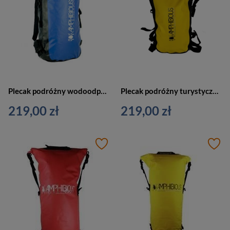
Plecak podróżny wodoodporny niebieski - Amphibious Kikker 20L
Plecak podróżny turystyczny wodoodporny żółty - Amphibious Kikker 20L
219,00 zł
219,00 zł