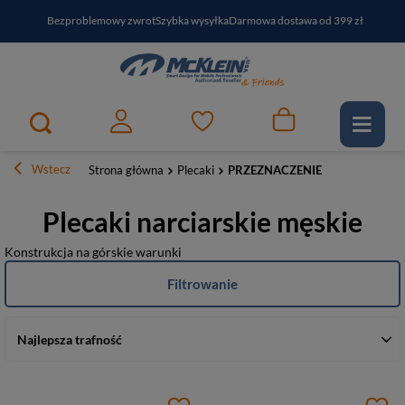
Bezproblemowy zwrot
Szybka wysyłka
Darmowa dostawa od 399 zł
PayPo - kup i zapłać za
30
dni
Zapisz się do newslettera i odbierz RABAT
Wstecz
Strona główna
Plecaki
PRZEZNACZENIE
Plecaki narciarskie męskie
Konstrukcja na górskie warunki
Filtrowanie
Najlepsza trafność