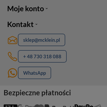
Moje konto
Kontakt
sklep@mcklein.pl
+ 48 730 318 088
WhatsApp
Bezpieczne płatności