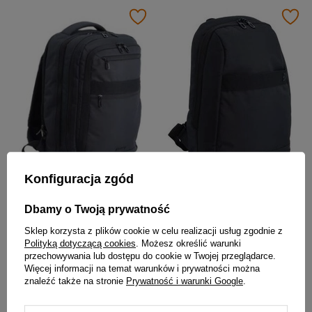
Konfiguracja zgód
Plecak miejski na laptopa czarny - Discovery DOWNTOWN D00942.06
Mały plecak miejski czarny - Discovery DOWNTOWN D00940.06
Dbamy o Twoją prywatność
399,00 zł
189,00 zł
Sklep korzysta z plików cookie w celu realizacji usług zgodnie z
Polityką dotyczącą cookies
. Możesz określić warunki
przechowywania lub dostępu do cookie w Twojej przeglądarce.
Więcej informacji na temat warunków i prywatności można
znaleźć także na stronie
Prywatność i warunki Google
.