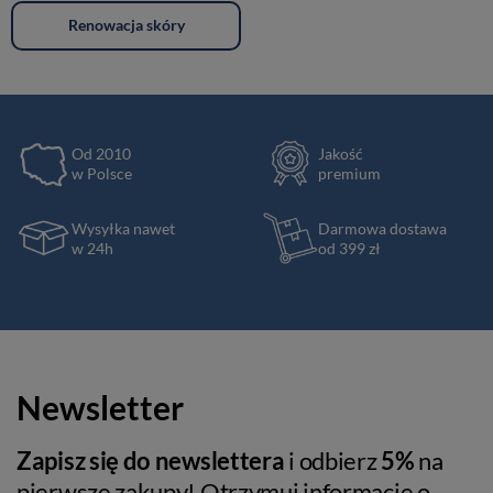
Renowacja skóry
Od 2010
Jakość
w Polsce
premium
Wysyłka nawet
Darmowa dostawa
w 24h
od 399 zł
Newsletter
Zapisz się do newslettera
i odbierz
5%
na
pierwsze zakupy! Otrzymuj informacje o