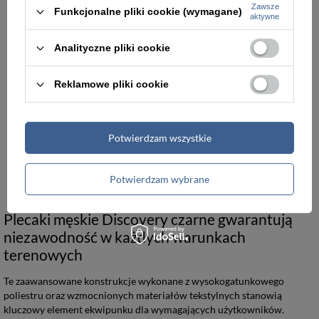
Zawsze
Funkcjonalne pliki cookie (wymagane)
aktywne
Analityczne pliki cookie
Reklamowe pliki cookie
Potwierdzam wszystkie
Plecak na laptopa miejski czarny - Discovery DOWNTOWN D00941.06
Plecak turystyczny podróżny czarny - Discovery BODY SPIRIT D01113.06
269,00 zł
299,00 zł
Potwierdzam wybrane
Plecaki męskie Discovery czarne gwarantują
niezawodność w każdych warunkach
terenowych
Te zaawansowane konstrukcje wykonane z wysokogatunkowego
poliestru oraz wzmocnionych materiałów tekstylnych stanowią
kluczowy element ekwipunku dla wymagających użytkowników.