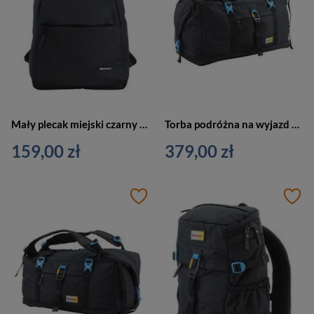
Mały plecak miejski czarny - Discovery URBAN 3440 D03440.06
Torba podróżna na wyjazd czarna plecak 60cm - Discovery ICON 731 D00731.06
159,00 zł
379,00 zł