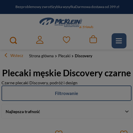
Bezproblemowy zwrot
Szybka wysyłka
Darmowa dostawa od 399 zł
PayPo - kup i zapłać za
30
dni
Zapisz się do newslettera i odbierz RABAT
Wstecz
Strona główna
Plecaki
Discovery
Plecaki męskie Discovery czarne
Czarne plecaki Discovery, podróż i design
Filtrowanie
Najlepsza trafność