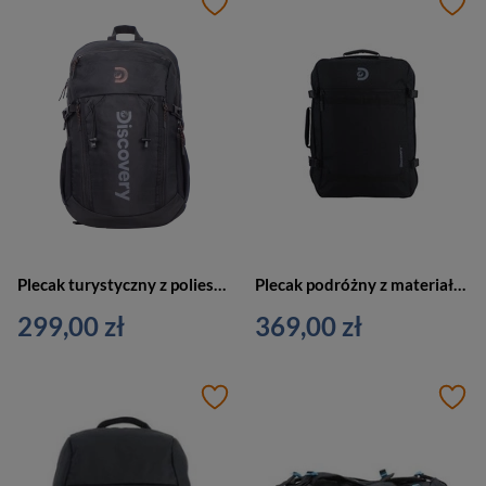
Plecak turystyczny z poliestru unisex Discovery PATH podróżny 30l czarny
Plecak podróżny z materiału Discovery ANDES D00400.06 unisex torba czarna
299,00 zł
369,00 zł