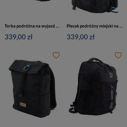
Torba podróżna na wyjazd plecak czarny 50cm - Discovery ICON 730 D00730.06
Plecak podróżny miejski na laptopa czarny - Discovery ICON 723 D00723.06
339,00 zł
339,00 zł