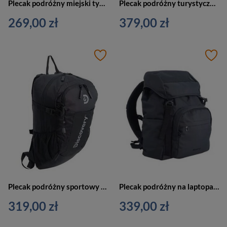
Plecak podróżny miejski typu roll top czarny - Discovery ICON 722 D00722.06
Plecak podróżny turystyczny czarny - Discovery OUTDOOR D00612.06
269,00 zł
379,00 zł
Plecak podróżny sportowy turystyczny czarny - Discovery OUTDOOR D00611.06
Plecak podróżny na laptopa czarny - Discovery DOWNTOWN D00943.06
319,00 zł
339,00 zł