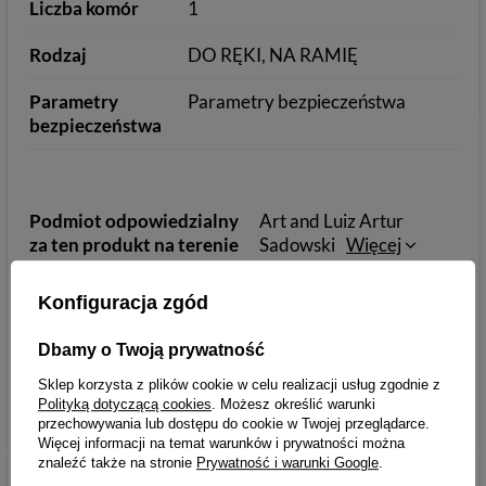
Liczba komór
1
Rodzaj
DO RĘKI, NA RAMIĘ
Parametry
Parametry bezpieczeństwa
bezpieczeństwa
Podmiot odpowiedzialny
Art and Luiz Artur
za ten produkt na terenie
Sadowski
Więcej
UE
Konfiguracja zgód
Dbamy o Twoją prywatność
Sklep korzysta z plików cookie w celu realizacji usług zgodnie z
Torby damskie
Polityką dotyczącą cookies
. Możesz określić warunki
przechowywania lub dostępu do cookie w Twojej przeglądarce.
Więcej informacji na temat warunków i prywatności można
znaleźć także na stronie
Prywatność i warunki Google
.