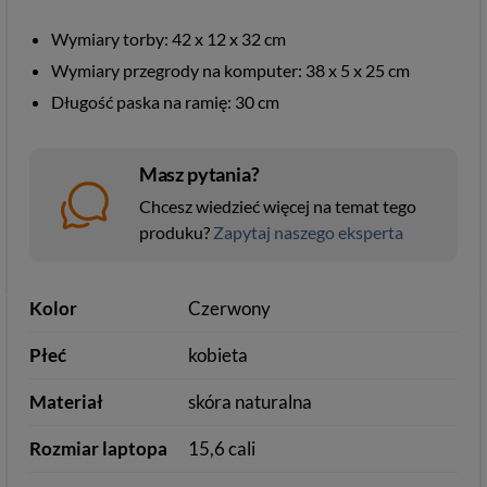
Wymiary torby: 42 x 12 x 32 cm
Wymiary przegrody na komputer: 38 x 5 x 25 cm
Długość paska na ramię: 30 cm
Masz pytania?
Chcesz wiedzieć więcej na temat tego
produku?
Zapytaj naszego eksperta
Kolor
Czerwony
Płeć
kobieta
Materiał
skóra naturalna
Rozmiar laptopa
15,6 cali