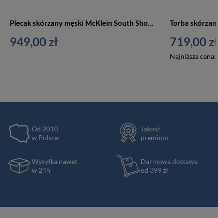
Plecak skórzany męski McKlein South Shore 18885 podróżny na laptopa A4 czarny
949,00 zł
719,00 zł
Najniższa cena:
Od 2010
Jakość
w Polsce
premium
Wysyłka nawet
Darmowa dostawa
w 24h
od 399 zł