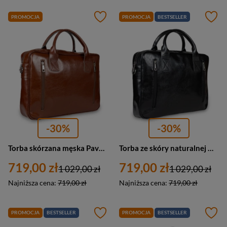
PROMOCJA
PROMOCJA
BESTSELLER
-30%
-30%
Torba skórzana męska Pavone Nero Sorrento 2348 BR na laptopa A4 brązowa
Torba ze skóry naturalnej męska Pavone Nero Sorrento 2355 na laptopa A4 czarna
719,00 zł
719,00 zł
1 029,00 zł
1 029,00 zł
Najniższa cena:
719,00 zł
Najniższa cena:
719,00 zł
PROMOCJA
BESTSELLER
PROMOCJA
BESTSELLER