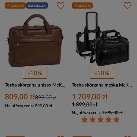
PROMOCJA
BESTSELLER
PROMOCJA
-10%
-10%
Torba skórzana unisex McKlein Bridgeport aktówka na laptopa 17 A4 brązowa
Torba skórzana męska McKlein Chicago podróżna na kółkach z teczką A4 czarna
809,00 zł
1 709,00 zł
899,00 zł
1 899,00 zł
Najniższa cena:
899,00 zł
Najniższa cena:
1 899,00 zł