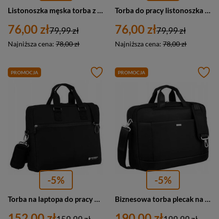
Listonoszka męska torba z klapką do pracy z poliestru czarna - Peterson 6524
Torba do pracy listonoszka męska z poliestru czarna - Peterson 6523
76,00 zł
76,00 zł
79,99 zł
79,99 zł
Najniższa cena:
78,00 zł
Najniższa cena:
78,00 zł
PROMOCJA
PROMOCJA
-5%
-5%
Torba na laptopa do pracy materiałowa czarna - Peterson EB554
Biznesowa torba plecak na laptopa torboplecak 2w1 - Rovicky R-63102-MX
152,00 zł
190,00 zł