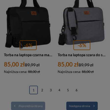
-6%
-6%
Torba na laptopa czarna materiałowa z wytrzymałego poliestru — Peterson PTN GBP-17
Torba na laptopa szara do szkoły — Peterson PTN GBP-17
85,00 zł
85,00 zł
89,99 zł
89,99 zł
Najniższa cena:
88,00 zł
Najniższa cena:
88,00 zł
1
2
3
4
5
6
Poprzednia strona
Następna strona