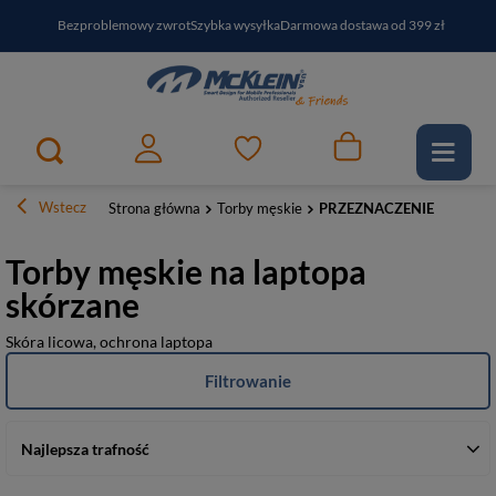
Bezproblemowy zwrot
Szybka wysyłka
Darmowa dostawa od 399 zł
PayPo - kup i zapłać za
30
dni
Zapisz się do newslettera i odbierz RABAT
Wstecz
Strona główna
Torby męskie
PRZEZNACZENIE
Torby męskie na laptopa
skórzane
Skóra licowa, ochrona laptopa
Filtrowanie
Najlepsza trafność