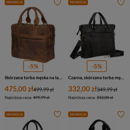
PROMOCJA
PROMOCJA
-5%
-5%
Skórzana torba męska na laptopa dokumenty brązowa nubuk - Beltimore M88
Czarna, skórzana torba męska na dokumenty z miejscem na laptopa - Peterson
475,00 zł
332,00 zł
499,99 zł
349,99 zł
Najniższa cena:
499,99 zł
Najniższa cena:
332,00 zł
PROMOCJA
PROMOCJA