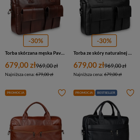
-30%
-30%
Torba skórzana męska Pavone Nero Rimini 2386 na ramię laptopa A4 czekoladowa
Torba ze skóry naturalnej męska Pavone Nero Rimini 2409 na laptopa A4 czarna
679,00 zł
679,00 zł
969,00 zł
969,00 zł
Najniższa cena:
679,00 zł
Najniższa cena:
679,00 zł
PROMOCJA
PROMOCJA
BESTSELLER