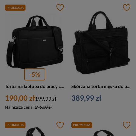
PROMOCJA
-5%
Torba na laptopa do pracy czarna z poliestru torboplecak 2w1- Peterson 63102-MX
Skórzana torba męska do pracy na laptopa czarna - LAP-15604
190,00 zł
389,99 zł
199,99 zł
Najniższa cena:
196,00 zł
PROMOCJA
PROMOCJA