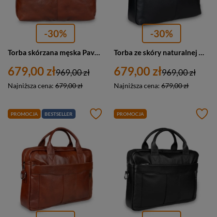
-30%
-30%
Torba skórzana męska Pavone Nero Palermo 2485 na laptopa A4 brązowa
Torba ze skóry naturalnej męska Pavone Nero Palermo 2492 na laptopa A4 czarna
679,00 zł
679,00 zł
969,00 zł
969,00 zł
Najniższa cena:
679,00 zł
Najniższa cena:
679,00 zł
PROMOCJA
BESTSELLER
PROMOCJA