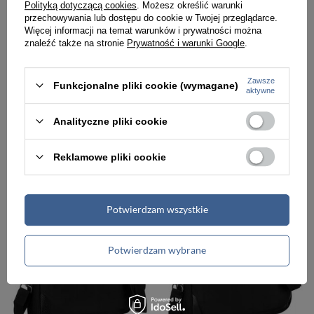
Polityką dotyczącą cookies
. Możesz określić warunki
przechowywania lub dostępu do cookie w Twojej przeglądarce.
Więcej informacji na temat warunków i prywatności można
znaleźć także na stronie
Prywatność i warunki Google
.
-5%
-5%
Zawsze
Funkcjonalne pliki cookie (wymagane)
aktywne
Torba na laptopa 14 cali czarna ze skóry ekologicznej - Peterson LAP-1703-PUD
Torba męska czarna listonoszka na laptopa 12 cali - Peterson LAP-5426-2
Analityczne pliki cookie
190,00 zł
152,00 zł
199,99 zł
159,99 zł
Najniższa cena:
196,00 zł
Najniższa cena:
161,00 zł
Reklamowe pliki cookie
PROMOCJA
PROMOCJA
Potwierdzam wszystkie
Potwierdzam wybrane