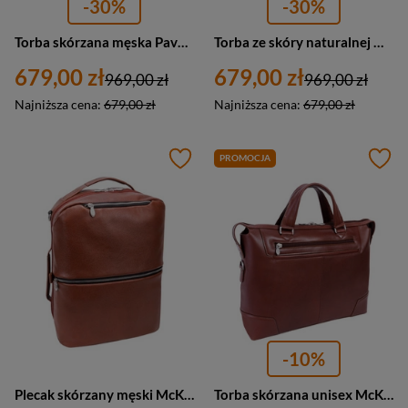
-30%
-30%
Torba skórzana męska Pavone Nero Parma 2454 na laptopa ramię A4 brązowa
Torba ze skóry naturalnej męska Pavone Nero Parma 2461 na laptopa A4 czarna
679,00 zł
679,00 zł
969,00 zł
969,00 zł
Najniższa cena:
679,00 zł
Najniższa cena:
679,00 zł
PROMOCJA
-10%
Plecak skórzany męski McKlein East Side torba 2w1 biznesowy A4 brązowy
Torba skórzana unisex McKlein Arcadia 88764 aktówka na laptopa 17 A4 brązowa