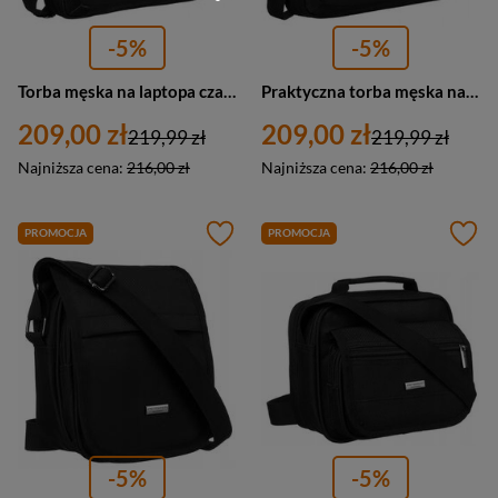
-5%
-5%
Torba męska na laptopa czarna 15 cali - Peterson GBP-21-2-C
Praktyczna torba męska na laptopa czarna 15 cali - Peterson GBP-21-1-G
209,00 zł
209,00 zł
219,99 zł
219,99 zł
Najniższa cena:
216,00 zł
Najniższa cena:
216,00 zł
PROMOCJA
PROMOCJA
-5%
-5%