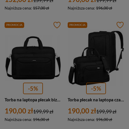
159,99 zł
199,99 zł
Najniższa cena:
157,00 zł
Najniższa cena:
196,00 zł
PROMOCJA
PROMOCJA
-5%
-5%
Torba na laptopa plecak biznesowy torboplecak czarny z poliestru - Rovicky R-63101-M1
Torba plecak na laptopa czarna do pracy 2w1 - Peterson 63101-M1
190,00 zł
190,00 zł
199,99 zł
199,99 zł
Najniższa cena:
196,00 zł
Najniższa cena:
196,00 zł