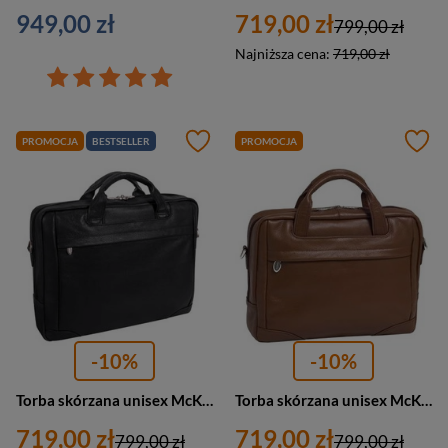
949,00 zł
719,00 zł
799,00 zł
Najniższa cena:
719,00 zł
PROMOCJA
BESTSELLER
PROMOCJA
-10%
-10%
Torba skórzana unisex McKlein Montclare aktówka na laptopa 13 mała czarna
Torba skórzana unisex McKlein Montclare aktówka na laptopa 13 mała brązowa
719,00 zł
719,00 zł
799,00 zł
799,00 zł