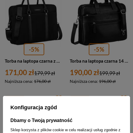
-5%
-5%
Torba na laptopa czarna z materiału do pracy - Rovicky R-C5900
Torba na laptopa czarna 14 cali ze skóry ekologicznej - Peterson LAP-513A-PUD-120
171,00 zł
190,00 zł
179,99 zł
199,99 zł
Najniższa cena:
176,00 zł
Najniższa cena:
196,00 zł
PROMOCJA
PROMOCJA
Konfiguracja zgód
Dbamy o Twoją prywatność
Sklep korzysta z plików cookie w celu realizacji usług zgodnie z