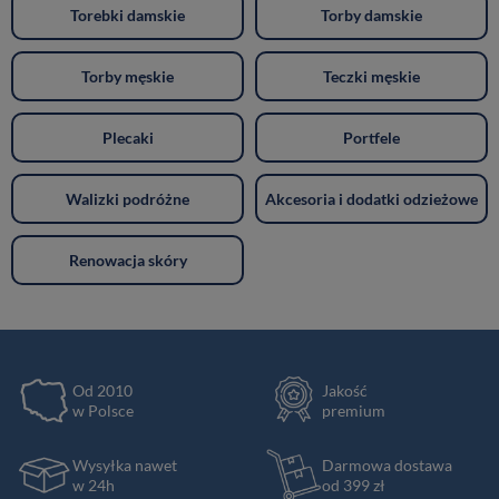
Torebki damskie
Torby damskie
Torby męskie
Teczki męskie
Plecaki
Portfele
Walizki podróżne
Akcesoria i dodatki odzieżowe
Renowacja skóry
Od 2010
Jakość
w Polsce
premium
Wysyłka nawet
Darmowa dostawa
w 24h
od 399 zł