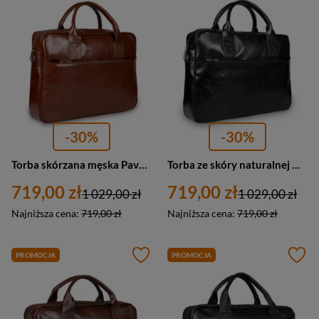
-30%
-30%
Torba skórzana męska Pavone Nero Siena 2362 na laptopa A4 brązowa
Torba ze skóry naturalnej męska Pavone Nero Siena 2379 na laptopa A4 czarna
719,00 zł
719,00 zł
1 029,00 zł
1 029,00 zł
Najniższa cena:
719,00 zł
Najniższa cena:
719,00 zł
PROMOCJA
PROMOCJA