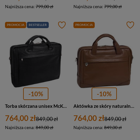
Najniższa cena:
799,00 zł
Najniższa cena:
799,00 zł
PROMOCJA
BESTSELLER
PROMOCJA
-10%
-10%
Torba skórzana unisex McKlein Bronzeville aktówka na laptopa 15 A4 czarna
Aktówka ze skóry naturalnej unisex McKlein Bronzeville torba na laptopa 15 A4 brązowa
764,00 zł
764,00 zł
849,00 zł
849,00 zł
Najniższa cena:
849,00 zł
Najniższa cena:
849,00 zł