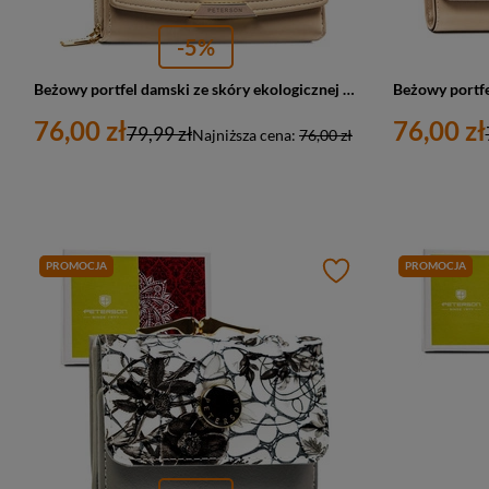
-5%
Beżowy portfel damski ze skóry ekologicznej w orientacji poziomej - Peterson
76,00 zł
76,00 zł
79,99 zł
Najniższa cena:
76,00 zł
PROMOCJA
PROMOCJA