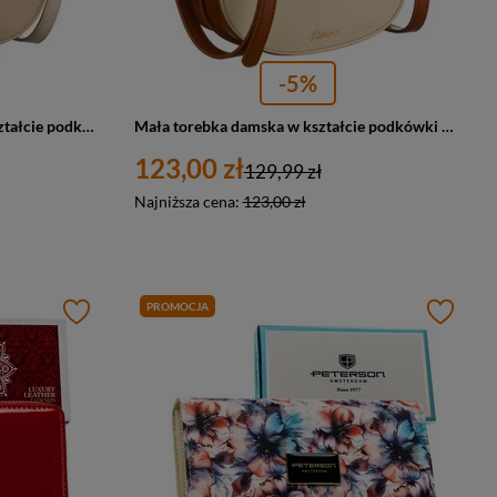
-5%
Beżowa listonoszka damska w kształcie podkówki zamykana klipsem magnetycznym - Peterson
Mała torebka damska w kształcie podkówki w kolorach ecru i brązowym, zamykana klipsem magnetycznym - Peterson
123,00 zł
129,99 zł
Najniższa cena:
123,00 zł
PROMOCJA