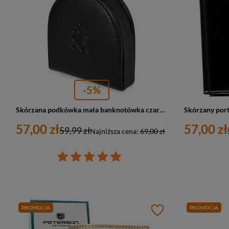
-5%
Skórzana podkówka mała banknotówka czarna - Albatros G99
57,00 zł
57,00 zł
59,99 zł
Najniższa cena:
69,00 zł
PROMOCJA
PROMOCJA