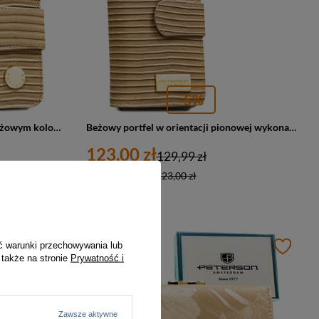
-5%
Portfel z ozdobną plecionką w beżowym kolorze, wykonany ze skóry naturalnej i ekologicznej - Peterson
Beżowy portfel w orientacji pionowej wykonany ze skóry naturalnej i ekologicznej ze wzorem w plecionkę - Peterson
123,00 zł
129,99 zł
Najniższa cena:
123,00 zł
PROMOCJA
ć warunki przechowywania lub
 także na stronie
Prywatność i
Zawsze aktywne