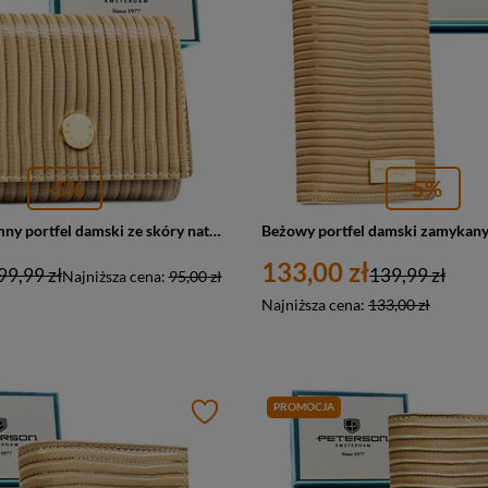
-5%
-5%
Beżowy, pojemny portfel damski ze skóry naturalnej i ekologicznej z systemem RFID - Peterson
133,00 zł
99,99 zł
139,99 zł
Najniższa cena:
95,00 zł
Najniższa cena:
133,00 zł
PROMOCJA