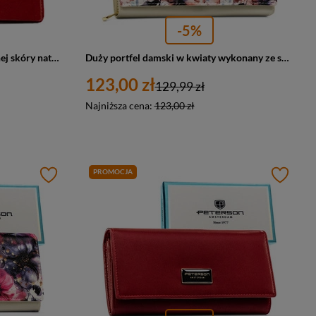
-5%
Duży portfel damski z lakierowanej skóry naturalnej w czerwonym kolorze zamykany suwakiem - Peterson
Duży portfel damski w kwiaty wykonany ze skóry naturalnej i ekologicznej, zamykany zatrzaskiem - Peterson
123,00 zł
129,99 zł
Najniższa cena:
123,00 zł
PROMOCJA