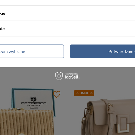
kie
kie
-5%
-5%
Elegancki, czerwony portfel damski ze skóry naturalnej i ekologicznej - Peterson
dzam wybrane
Potwierdzam 
ł
123,00 zł
129,99 zł
129,99 zł
a:
123,00 zł
Najniższa cena:
123,00 zł
PROMOCJA