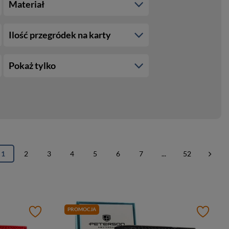
Materiał
Ilość przegródek na karty
Pokaż tylko
1
2
3
4
5
6
7
...
52
PROMOCJA