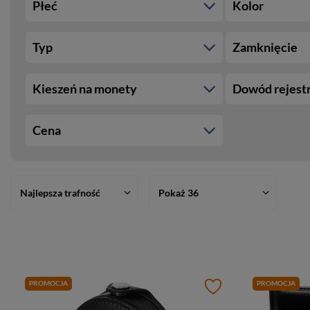
Płeć
Kolor
Typ
Zamknięcie
Kieszeń na monety
Dowód rejest
Cena
Najlepsza trafność
Pokaż 36
PROMOCJA
PROMOCJA