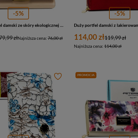
-5%
-5%
Beżowy portfel damski ze skóry ekologicznej zamykany na zatrzask - Peterson
114,00 zł
79,99 zł
119,99 zł
Najniższa cena:
76,00 zł
Najniższa cena:
114,00 zł
PROMOCJA