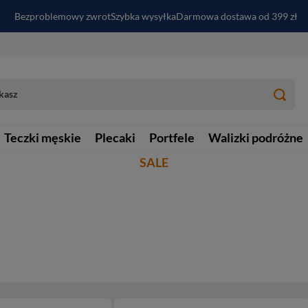
Bezproblemowy zwrot
Szybka wysyłka
Darmowa dostawa od 399 zł
PayPo - kup i zapłać za
30
dni
Zapisz się do newslettera i odbierz RABAT
Teczki męskie
Plecaki
Portfele
Walizki podróżne
SALE