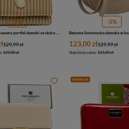
-5%
-5%
Beżowy, prążkowany portfel damski ze skóry naturalnej i ekologicznej - Peterson
ł
123,00 zł
129,99 zł
129,99 zł
a:
123,00 zł
Najniższa cena:
123,00 zł
PROMOCJA