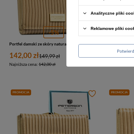
Analityczne pliki coo
Reklamowe pliki coo
-5%
Portfel damski ze skóry naturalnej i ekologicznej w beżowym kolorze ze wzorem plecionki - Peterson
Potwier
142,00 zł
123,00 z
149,99 zł
Najniższa cena:
142,00 zł
Najniższa cen
PROMOCJA
PROMOCJA