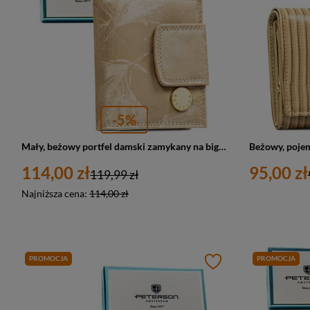
-5%
Mały, beżowy portfel damski zamykany na bigiel i zatrzask, pokryty roślinnym wzorem - Peterson
114,00 zł
95,00 zł
119,99 zł
Najniższa cena:
114,00 zł
PROMOCJA
PROMOCJA