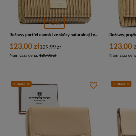
-5%
Beżowy portfel damski ze skóry naturalnej i ekologicznej z prążkowaną fakturą - Peterson
123,00 zł
123,00 z
129,99 zł
Najniższa cena:
123,00 zł
Najniższa cen
PROMOCJA
PROMOCJA