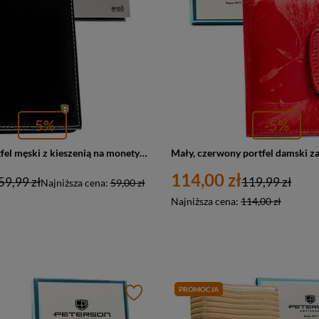
-5%
-5%
Skórzany portfel męski z kieszenią na monety czarny - Rovicky N02-RVT BL
114,00 zł
59,99 zł
119,99 zł
Najniższa cena:
59,00 zł
Najniższa cena:
114,00 zł
PROMOCJA