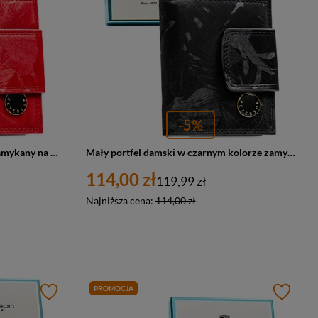
-5%
Mały, czerwony portfel damski zamykany na bigiel i zatrzask - Peterson
Mały portfel damski w czarnym kolorze zamykany na bigiel i zatrzask - Peterson
114,00 zł
119,99 zł
Najniższa cena:
114,00 zł
PROMOCJA