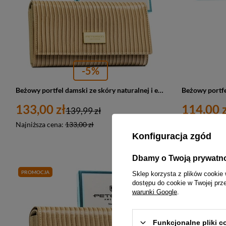
-5%
Beżowy portfel damski ze skóry naturalnej i ekologicznej zamykany zatrzaskiem, ozdobiony wzorem w plecionkę - Peterson
133,00 zł
114,00 z
139,99 zł
Najniższa cena:
133,00 zł
Najniższa cen
Konfiguracja zgód
Dbamy o Twoją prywatn
PROMOCJA
PROMOCJA
Sklep korzysta z plików cookie 
dostępu do cookie w Twojej prz
warunki Google
.
Funkcjonalne pliki 