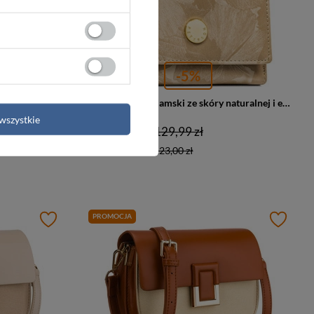
-5%
Elegancki portfel damski ze skóry naturalnej i ekologicznej w czarnym kolorze - Peterson
Beżowy portfel damski ze skóry naturalnej i ekologicznej pokryty roślinnym wzorem - Peterson
wszystkie
123,00 zł
129,99 zł
Najniższa cena:
123,00 zł
PROMOCJA