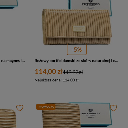
-5%
Beżowy portfel damski zamykany na magnes i suwak, zdobiony plecionką - Peterson
Beżowy portfel damski ze skóry naturalnej i ekologicznej w pleciony wzór - Peterson
114,00 zł
119,99 zł
Najniższa cena:
114,00 zł
PROMOCJA