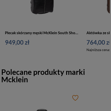
Plecak skórzany męski McKlein South Shore 18885 podróżny na laptopa A4 czarny
949,00 zł
764,00 zł
Najniższa cena:
Polecane produkty marki
Mcklein