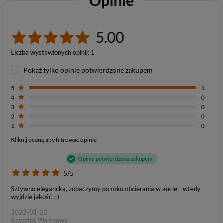
Opinie
5.00
Liczba wystawionych opinii: 1
Pokaż tylko opinie potwierdzone zakupem
5
1
4
0
3
0
2
0
1
0
Kliknij ocenę aby filtrować opinie
Opinia potwierdzona zakupem
5/5
Sztywno elegancka, zobaczymy po roku obcierania w aucie - wtedy
wyjdzie jakość ;-)
2022-01-22
Krzyztof, Warszawa