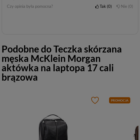
Czy opinia była pomocna?
Tak
0
Nie
0
Podobne do
Teczka skórzana
męska McKlein Morgan
aktówka na laptopa 17 cali
brązowa
PROMOCJA