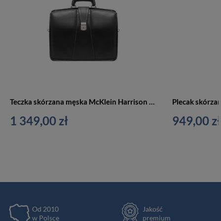
Teczka skórzana męska McKlein Harrison aktówka na laptopa 17 cali A4 czarna
1 349,00 zł
949,00 zł
Od 2010
Jakość
w Polsce
premium