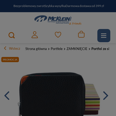
Bezproblemowy zwrot
Szybka wysyłka
Darmowa dostawa od 399 zł
PayPo - kup i zapłać za
30
dni
Zapisz się do newslettera i odbierz RABAT
Wstecz
Strona główna
Portfele
ZAMKNIĘCIE
Portfel ze skór
PROMOCJA