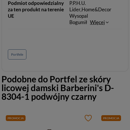
Podmiot odpowiedzialny
P.P.H.U.
za ten produkt na terenie
Lider,Home&Decor
UE
Wysopal
Bogumił
Więcej
Portfele
Podobne do
Portfel ze skóry
licowej damski Barberini's D-
8304-1 podwójny czarny
PROMOCJA
PROMOCJA