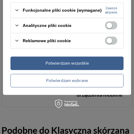
Podmiot odpowiedzialny
Art and Luiz Artur
za ten produkt na terenie
Sadowski
Więcej
Zawsze
Funkcjonalne pliki cookie (wymagane)
aktywne
UE
Analityczne pliki cookie
Reklamowe pliki cookie
Torebki damskie
Potwierdzam wszystkie
Potwierdzam wybrane
24 miesiące gwarancji
Torby z kieszenią na
urządzenia mobilne
Podobne do
Klasyczna skórzana