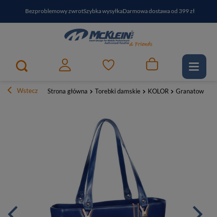
Bezproblemowy zwrot
Szybka wysyłka
Darmowa dostawa od 399 zł
PayPo - kup i zapłać za
30
dni
Zapisz się do newslettera i odbierz RABAT
Wstecz
Strona główna
Torebki damskie
KOLOR
Granatowe