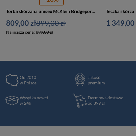
Torba skórzana unisex McKlein Bridgeport aktówka na laptopa 17 A4 brązowa
809,00 zł
899,00 zł
1 349,00 
Najniższa cena:
899,00 zł
Od 2010
Jakość
w Polsce
premium
Wysyłka nawet
Darmowa dostawa
w 24h
od 399 zł