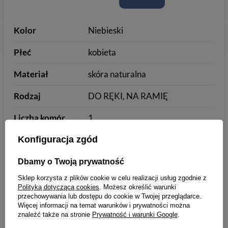
Kolor
Niebieski
Płeć
kobieta
Materiał
skóra naturalna
Rodzaj
DO RĘKI, NA RAMIĘ
Liczba komór
1
Kieszeń na
Tak
Konfiguracja zgód
Tablet
Dbamy o Twoją prywatność
Parametry
Parametry bezpieczeństwa
Sklep korzysta z plików cookie w celu realizacji usług zgodnie z
bezpieczeństwa
Polityką dotyczącą cookies
. Możesz określić warunki
przechowywania lub dostępu do cookie w Twojej przeglądarce.
Więcej informacji na temat warunków i prywatności można
znaleźć także na stronie
Prywatność i warunki Google
.