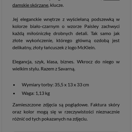
damskie skórzane
, klucze.
Jej eleganckie wnętrze z wyściełaną podszewką w
kolorze biało-czarnym o wzorze Paisley zachwyci
każdą miłośniczkę drobnych detali. Tak samo jak
złote wykończenie, którego główną ozdobą jest
delikatny, złoty łańcuszek z logo McKlein.
Elegancja, szyk, klasa, biznes. Wkrocz do niego w
wielkim stylu. Razem z Savarną.
Wymiary torby: 35,5 x 13 x 33 cm
Waga: 1,13 kg
Zamieszczone zdjęcia są poglądowe. Faktura skóry
oraz kolor mogą się w rzeczywistości nieznacznie
różnić od tych pokazanych na zdjęciu.