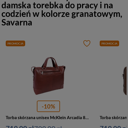
damska torebka do pracy i na
codzień w kolorze granatowym,
Savarna
PROMOCJA
PROMOCJA
-10%
Torba skórzana unisex McKlein Arcadia 88764 aktówka na laptopa 17 A4 brązowa